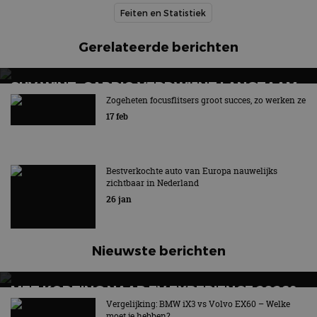
Feiten en Statistiek
Gerelateerde berichten
SUV WINT, CABRIO VERDWIJNT LANGZAAM
UIT BEELD
Zogeheten focusflitsers groot succes, zo werken ze
17 feb
Hét symbool van vrijheid en rijplezier verdwijnt
Bestverkochte auto van Europa nauwelijks
zichtbaar in Nederland
26 jan
Nieuwste berichten
MET KORTING NAAR EV EXPERIENCE 2026?
AUTORAI REGELT HET!
Vergelijking: BMW iX3 vs Volvo EX60 – Welke
moet je hebben?