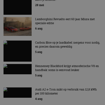
EV Experience 2026 van 24 tot 26 september
28 mei
Lamborghini Revuelto eert 60 jaar Miura met
speciale editie
6 aug
Carbon fibre op je laadkabel: nergens voor nodig,
en precies daarom geweldig
5 aug
Hennessey Blackbird krijgt atmosferische V8 en
handbak: soms is eenvoud leuker
5 aug
Audi A2 e-Tron mikt op verbruik van 12,8 kWh
per 100 kilometer
4 aug