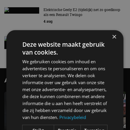
Elektrische Geely E2 (tijdelijk) net zo goedkoop
als een Renault Twingo
4 aug
×
Vernieuwde Hyundai Ioniq 6 rijdt tot 680
Deze website maakt gebruik
kilometer en wordt goedkoper
4 aug
van cookies.
We gebruiken cookies om inhoud en
advertenties te personaliseren en om ons
verkeer te analyseren. We delen ook
AutoRAI.nl TV
SUBSCRIBE
informatie over uw gebruik van onze site
met onze advertentie- en analysepartners,
die deze kunnen combineren met andere
informatie die u aan hen heeft verstrekt of
die zij hebben verzameld door uw gebruik
van hun diensten.
Privacybeleid