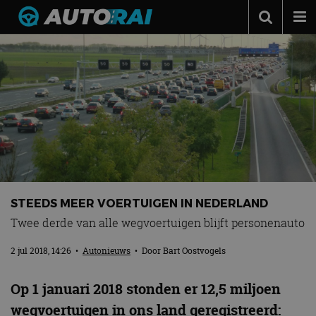
Autonieuws
Podcast
Autotests
Automerken
Adverteren
Contact
STEEDS MEER VOERTUIGEN IN NEDERLAND
MotorRAI.nl
Twee derde van alle wegvoertuigen blijft personenauto
2 jul 2018, 14:26
•
Autonieuws
• Door
Bart Oostvogels
Op 1 januari 2018 stonden er 12,5 miljoen
wegvoertuigen in ons land geregistreerd: