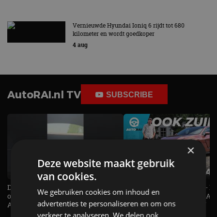
Vernieuwde Hyundai Ioniq 6 rijdt tot 680
kilometer en wordt goedkoper
4 aug
AutoRAI.nl TV
SUBSCRIBE
×
Deze website maakt gebruik
van cookies.
De Renault Twingo heeft een
De perfecte (gezins)taxi? - 
We gebruiken cookies om inhoud en
opvallende snelheidsmeter! -
ES500e (2026) - REVIEW - AL
advertenties te personaliseren en om ons
AutoRAI TV
UITGELEGD! - AutoRAI TV
verkeer te analyseren. We delen ook