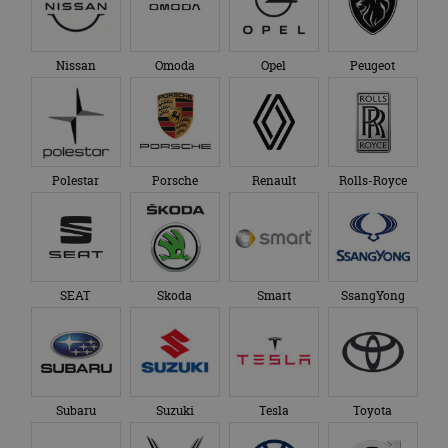
_ga_SC6JKZPPKY
.autorai.nl
1 jaar 1
Deze cookie wordt
eindgebruiker heeft
maand
gebruikt door
gezien voordat hij de
Google Analytics
genoemde website
om de sessiestatus
bezocht.
te behouden.
Nissan
Omoda
Opel
Peugeot
Polestar
Porsche
Renault
Rolls-Royce
SEAT
Skoda
Smart
SsangYong
Subaru
Suzuki
Tesla
Toyota