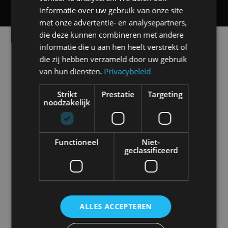
informatie over uw gebruik van onze site
met onze advertentie- en analysepartners,
die deze kunnen combineren met andere
Alle automerken
informatie die u aan hen heeft verstrekt of
Selecteer een merk voor meer informatie, modellen
die zij hebben verzameld door uw gebruik
en alle nieuwsberichten
van hun diensten.
Privacybeleid
Strikt
Prestatie
Targeting
noodzakelijk
Abarth
Aiways
Alfa Romeo
Alpine
Functioneel
Niet-
geclassificeerd
Aston Martin
Audi
Bentley
BMW
ALLES ACCEPTEREN