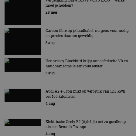
AUTORAI REGELT HET!
Vergelijking: BMW iX3 vs Volvo EX60 – Welke
moet je hebben?
EV Experience 2026 van 24 tot 26 september
28 mei
Carbon fibre op je laadkabel: nergens voor nodig,
en precies daarom geweldig
5 aug
Hennessey Blackbird krijgt atmosferische V8 en
handbak: soms is eenvoud leuker
5 aug
Audi A2 e-Tron mikt op verbruik van 12,8 kWh
per 100 kilometer
4 aug
Elektrische Geely E2 (tijdelijk) net zo goedkoop
als een Renault Twingo
4 aug