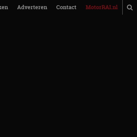
ken
Adverteren
Contact
MotorRAI.nl