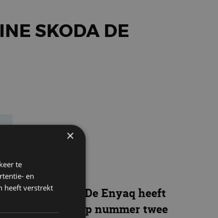
EINE SKODA DE
×
keer te
tentie- en
 heeft verstrekt
t succesnummers. De Enyaq heeft
auto’s in Europa. Op nummer twee