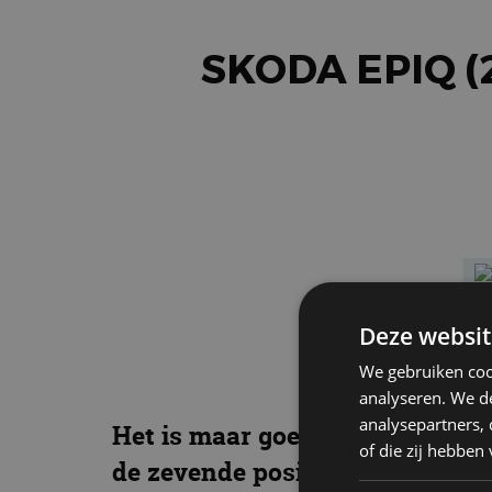
SKODA EPIQ (
Deze websit
We gebruiken coo
analyseren. We de
analysepartners,
Het is maar goed dat je een par
of die zij hebbe
de zevende positie in de lijst 