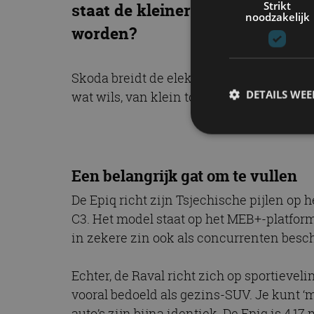
Strikt
staat de kleinere Elroq. Kan de
noodzakelijk
worden?
Skoda breidt de elektrische line-up verder
DETAILS WE
wat wils, van klein tot groot. Echter, het
S
Een belangrijk gat om te vullen
Strikt noodzakelijke
De Epiq richt zijn Tsjechische pijlen op
accountbeheer. De we
C3. Het model staat op het MEB+-platfor
Naam
in zekere zin ook als concurrenten bes
cf_clearance
Echter, de Raval richt zich op sportievel
vooral bedoeld als gezins-SUV. Je kunt ‘
auto’s zijn bijna identiek. De Epiq is 4,17