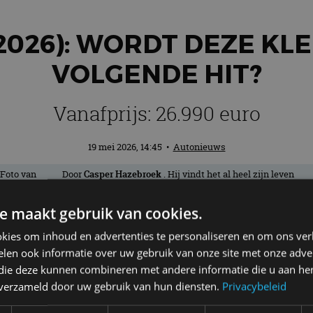
2026): WORDT DEZE KL
VOLGENDE HIT?
Vanafprijs: 26.990 euro
19 mei 2026, 14:45
•
Autonieuws
Door
Casper Hazebroek
. Hij vindt het al heel zijn leven
lang leuk om auto’s in beeld te brengen met een camera en
heeft van deze uit de hand gelopen hobby zijn werk
e maakt gebruik van cookies.
gemaakt - van autospotter naar autojournalist, kort door de
bocht genomen.
kies om inhoud en advertenties te personaliseren en om ons ver
len ook informatie over uw gebruik van onze site met onze adver
 die deze kunnen combineren met andere informatie die u aan hen
aplu bij je Skoda krijgt, want het regen
n verzameld door uw gebruik van hun diensten.
Privacybeleid
van meestverkochte volledig elektrische 