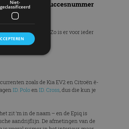
Niet-
en nieuw ‘episch’ succesnummer
geclassificeerd
de Peaq verkrijgbaar. Zo is er voor ieder
ACCEPTEREN
an zorgen.
rd
elding en
ncurrenten zoals de Kia EV2 en Citroën ë-
wagen
ID. Polo
en
ID. Cross
, dus die kun je
ervice om
es van de bezoeker
het zit ‘m in de naam – en de Epiq is
unen van de
sche aandrijflijn. De afmetingen van de
den van
q is vooral ruimer in het interieur, maar