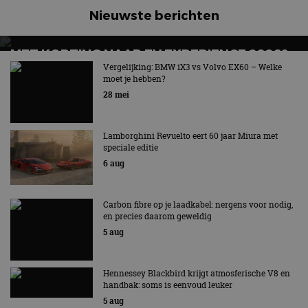
Nieuwste berichten
MET KORTING NAAR EV EXPERIENCE 2026?
AUTORAI REGELT HET!
Vergelijking: BMW iX3 vs Volvo EX60 – Welke
moet je hebben?
EV Experience 2026 van 24 tot 26 september
28 mei
Lamborghini Revuelto eert 60 jaar Miura met
speciale editie
6 aug
Carbon fibre op je laadkabel: nergens voor nodig,
en precies daarom geweldig
5 aug
Hennessey Blackbird krijgt atmosferische V8 en
handbak: soms is eenvoud leuker
5 aug