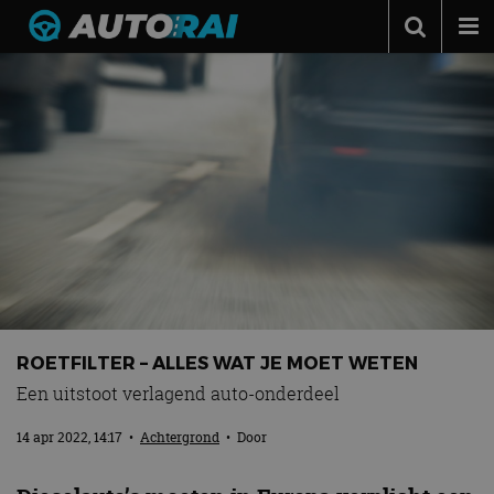
Autonieuws
Podcast
Autotests
Automerken
Adverteren
Contact
MotorRAI.nl
ROETFILTER – ALLES WAT JE MOET WETEN
Een uitstoot verlagend auto-onderdeel
14 apr 2022, 14:17
•
Achtergrond
• Door