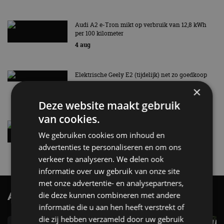
Audi A2 e-Tron mikt op verbruik van 12,8 kWh
per 100 kilometer
4 aug
Elektrische Geely E2 (tijdelijk) net zo goedkoop
als een Renault Twingo
×
4 aug
Deze website maakt gebruik
van cookies.
Vernieuwde Hyundai Ioniq 6 rijdt tot 680
kilometer en wordt goedkoper
We gebruiken cookies om inhoud en
4 aug
advertenties te personaliseren en om ons
verkeer te analyseren. We delen ook
informatie over uw gebruik van onze site
met onze advertentie- en analysepartners,
AutoRAI.nl TV
die deze kunnen combineren met andere
SUBSCRIBE
informatie die u aan hen heeft verstrekt of
die zij hebben verzameld door uw gebruik