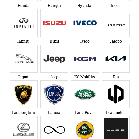
Honda
Hongqi
Hyundai
Ineos
Infiniti
Isuzu
Iveco
Jaecoo
Jaguar
Jeep
KG Mobility
Kia
Lamborghini
Lancia
Land Rover
Leapmotor