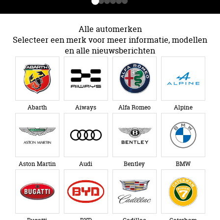
Alle automerken
Selecteer een merk voor meer informatie, modellen
en alle nieuwsberichten
Abarth
Aiways
Alfa Romeo
Alpine
Aston Martin
Audi
Bentley
BMW