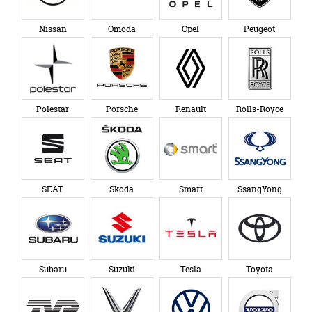
Nissan
Omoda
Opel
Peugeot
Polestar
Porsche
Renault
Rolls-Royce
SEAT
Skoda
Smart
SsangYong
Subaru
Suzuki
Tesla
Toyota