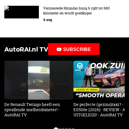
Vernieuwde Hyundai Ioniq 6 rijdt tot 680
kilometer en wordt goedkoper
4 aug
AutoRAI.nl TV
SUBSCRIBE
De Renault Twingo heeft een
De perfecte (gezins)taxi? - 
opvallende snelheidsmeter! -
ES500e (2026) - REVIEW - AL
AutoRAI TV
UITGELEGD! - AutoRAI TV