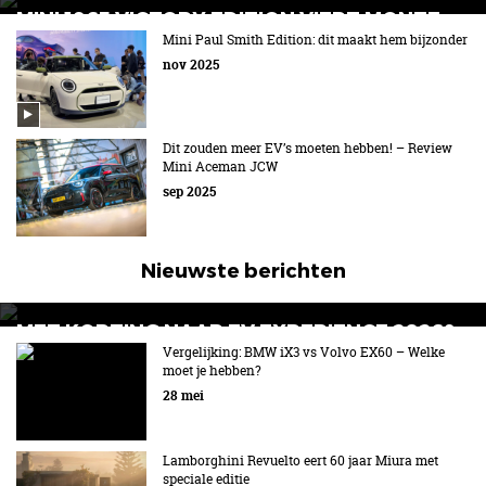
MINI 1965 VICTORY EDITION VIERT MONTE
CARLO-FEESTJE
Mini Paul Smith Edition: dit maakt hem bijzonder
nov 2025
Misschien wel een jaartje te laat...
Dit zouden meer EV’s moeten hebben! – Review
Mini Aceman JCW
sep 2025
Nieuwste berichten
MET KORTING NAAR EV EXPERIENCE 2026?
AUTORAI REGELT HET!
Vergelijking: BMW iX3 vs Volvo EX60 – Welke
moet je hebben?
EV Experience 2026 van 24 tot 26 september
28 mei
Lamborghini Revuelto eert 60 jaar Miura met
speciale editie