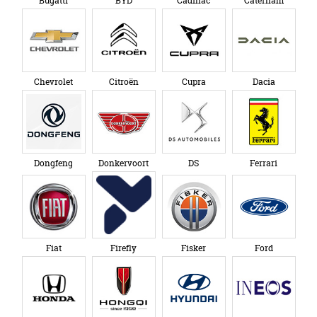
Bugatti
BYD
Cadillac
Caterham
Chevrolet
Citroën
Cupra
Dacia
Dongfeng
Donkervoort
DS
Ferrari
Fiat
Firefly
Fisker
Ford