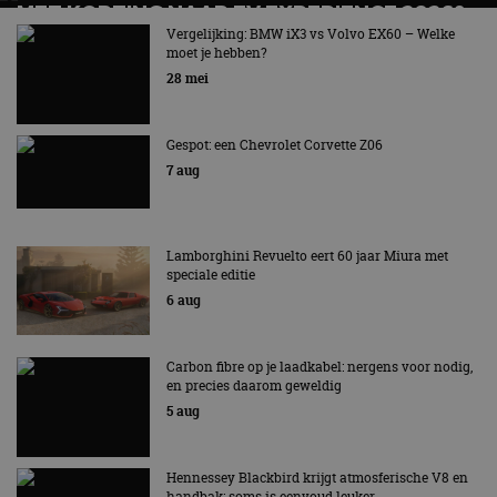
MET KORTING NAAR EV EXPERIENCE 2026?
AUTORAI REGELT HET!
Vergelijking: BMW iX3 vs Volvo EX60 – Welke
moet je hebben?
EV Experience 2026 van 24 tot 26 september
28 mei
Gespot: een Chevrolet Corvette Z06
7 aug
Lamborghini Revuelto eert 60 jaar Miura met
speciale editie
6 aug
Carbon fibre op je laadkabel: nergens voor nodig,
en precies daarom geweldig
5 aug
Hennessey Blackbird krijgt atmosferische V8 en
handbak: soms is eenvoud leuker