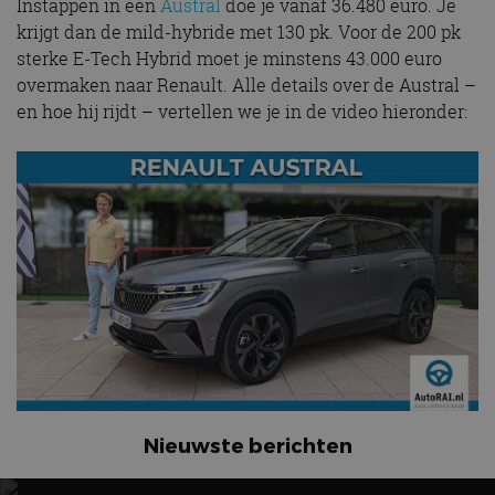
Instappen in een
Austral
doe je vanaf 36.480 euro. Je
wijzen als klant-ID.
advertenties die de
Het is opgenomen
krijgt dan de mild-hybride met 130 pk. Voor de 200 pk
eindgebruiker heeft
in elk
gezien voordat hij de
paginaverzoek op
sterke E-Tech Hybrid moet je minstens 43.000 euro
genoemde website
een site en wordt
bezocht.
overmaken naar Renault. Alle details over de Austral –
gebruikt om
bezoekers-, sessie-
IDE
1 jaar 1
Deze cookie wordt
en hoe hij rijdt – vertellen we je in de video hieronder:
Google LLC
en
maand
ingesteld door
.doubleclick.net
campagnegegeven
Doubleclick en voert
te berekenen voor
informatie uit over
de
hoe de eindgebruiker
analyserapporten
de website gebruikt
van de site.
en over eventuele
advertenties die de
_ga_SC6JKZPPKY
.autorai.nl
1 jaar 1
Deze cookie wordt
eindgebruiker heeft
maand
gebruikt door
gezien voordat hij de
Google Analytics
genoemde website
om de sessiestatus
bezocht.
te behouden.
Nieuwste berichten