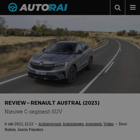
Autonieuws
Podcast
Autotests
Automerken
Adverteren
Contact
MotorRAI.nl
REVIEW – RENAULT AUSTRAL (2023)
Nieuwe C-segment-SUV
6 okt 2022, 12:22
•
Achtergrond
,
Autonieuws
,
Autotests
,
Video
• Door
Ruben Jason Penders