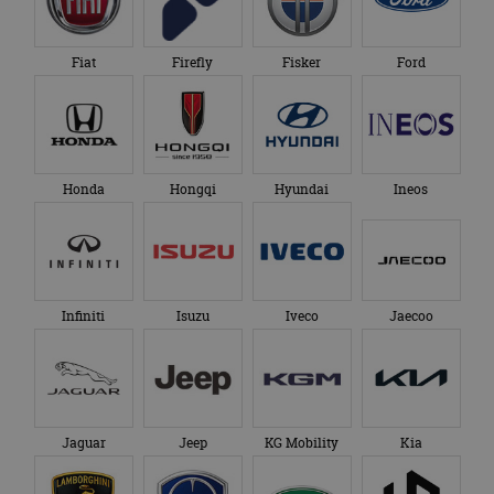
Fiat
Firefly
Fisker
Ford
Honda
Hongqi
Hyundai
Ineos
Infiniti
Isuzu
Iveco
Jaecoo
Jaguar
Jeep
KG Mobility
Kia