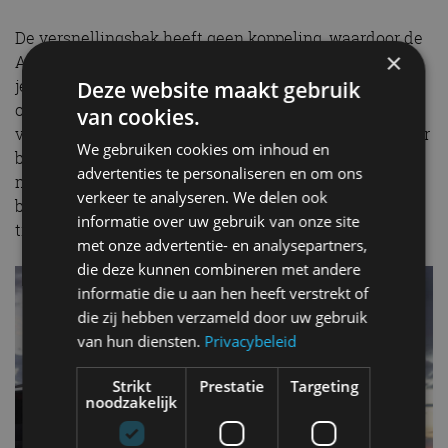
De versnellingsbak heeft geen koppeling, waardoor de
×
Austral altijd wegrijdt op de elektromotor. Hierdoor rij
je bij het stoplicht altijd lekker vlot en soepel weg,
Deze website maakt gebruik
omdat je profiteert van het direct verkrijgbare koppel
van cookies.
van de elektromotor. De benzinemotor springt pas later
We gebruiken cookies om inhoud en
bij en laadt regelmatig de batterij op. De complexe,
advertenties te personaliseren en om ons
maar muisstille aandrijflijn geeft je het gevoel dat je
verkeer te analyseren. We delen ook
bijna altijd elektrisch rijdt, tenzij je écht flink gaat
informatie over uw gebruik van onze site
trappen. Een knappe prestatie van de Fransen.
met onze advertentie- en analysepartners,
die deze kunnen combineren met andere
informatie die u aan hen heeft verstrekt of
die zij hebben verzameld door uw gebruik
van hun diensten.
Privacybeleid
Strikt
Prestatie
Targeting
noodzakelijk