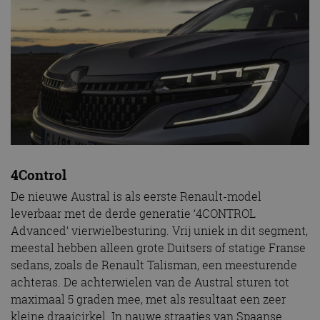
website kan niet goed worden gebruikt zonder de
strikt noodzakelijke cookies.
Aanbieder
/
Naam
Vervaldatum
Omschrijv
Domein
cf_clearance
1 jaar
Deze cooki
Cloudflare,
gebruikt d
Inc.
CloudFlare
.autorai.nl
vertrouwd
te identific
beveiligin
op basis va
adres van 
te omzeilen
essentieel 
4Control
ondersteu
veiligheid 
website fun
De nieuwe Austral is als eerste Renault-model
het bieden
leverbaar met de derde generatie ‘4CONTROL
beschermi
kwaadaard
Advanced’ vierwielbesturing. Vrij uniek in dit segment,
bezoekers.
meestal hebben alleen grote Duitsers of statige Franse
CookieScriptConsent
4 weken 2
Deze cooki
CookieScript
sedans, zoals de Renault Talisman, een meesturende
dagen
gebruikt d
autorai.nl
Google Privacy Policy
Cookie-Scr
achteras. De achterwielen van de Austral sturen tot
service om
cookievoo
maximaal 5 graden mee, met als resultaat een zeer
bezoekers 
kleine draaicirkel. In nauwe straatjes van Spaanse
onthouden.