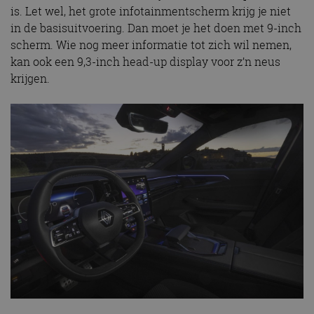
is. Let wel, het grote infotainmentscherm krijg je niet
in de basisuitvoering. Dan moet je het doen met 9-inch
scherm. Wie nog meer informatie tot zich wil nemen,
kan ook een 9,3-inch head-up display voor z’n neus
krijgen.