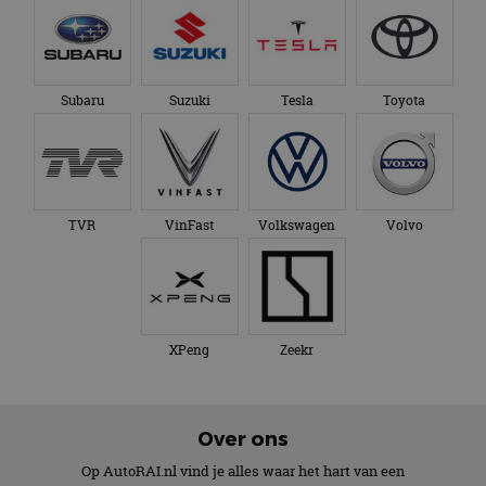
Subaru
Suzuki
Tesla
Toyota
TVR
VinFast
Volkswagen
Volvo
XPeng
Zeekr
Over ons
Op AutoRAI.nl vind je alles waar het hart van een