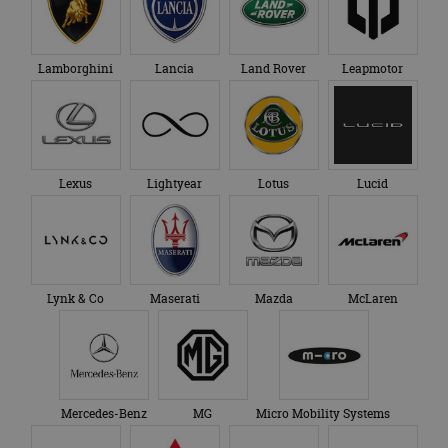
Lamborghini
Lancia
Land Rover
Leapmotor
Lexus
Lightyear
Lotus
Lucid
Lynk & Co
Maserati
Mazda
McLaren
Mercedes-Benz
MG
Micro Mobility Systems