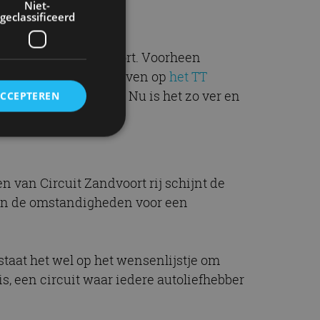
Niet-
geclassificeerd
nce komt naar Zandvoort. Voorheen
og wat van leren) gegeven op
het TT
or auto’s is bedoeld. Nu is het zo ver en
ACCEPTEREN
rd
en van Circuit Zandvoort rij schijnt de
elding en
 zijn de omstandigheden voor een
staat het wel op het wensenlijstje om
ervice om
is, een circuit waar iedere autoliefhebber
es van de bezoeker
unen van de
den van