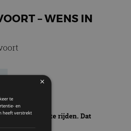
VOORT – WENS IN
voort
×
keer te
tentie- en
 heeft verstrekt
cuit Zandvoort te rijden. Dat