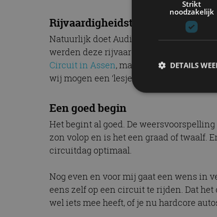
Strikt
noodzakelijk
Rijvaardigheidstrainingen
Natuurlijk doet Audi dit aanbod niet zo
werden deze rijvaardigheidstrainingen (l
Circuit in Assen
, maar de wens ontstond o
DETAILS WE
wij mogen een ‘lesje’ meedoen.
Een goed begin
S
Het begint al goed. De weersvoorspelling 
Strikt noodzakelijke
zon volop en is het een graad of twaalf. 
accountbeheer. De we
circuitdag optimaal.
Naam
Nog even en voor mij gaat een wens in ve
cf_clearance
eens zelf op een circuit te rijden. Dat he
wel iets mee heeft, of je nu hardcore auto