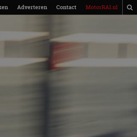
ken
Adverteren
Contact
MotorRAI.nl