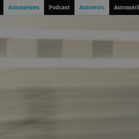
Autonieuws
Podcast
Autotests
Automer