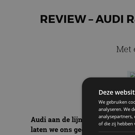
REVIEW – AUDI 
Met 
Deze websit
We gebruiken coo
analyseren. We de
analysepartners,
Audi aan de lijn. Of we soms zi
of die zij hebbe
laten we ons geen tweede keer 