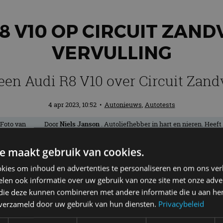
R8 V10 OP CIRCUIT ZAND
VERVULLING
een Audi R8 V10 over Circuit Zand
4 apr 2023, 10:52
•
Autonieuws
,
Autotests
Door
Niels Janson
. Autoliefhebber in hart en nieren. Heeft
een brede interesse en houdt van bijna alle soorten auto's,
ook in miniatuur. Heeft in het bijzonder een zwak voor
e maakt gebruik van cookies.
oude Amerikanen en rijdt zelf met plezier in een Buick
Regal uit 1994.
kies om inhoud en advertenties te personaliseren en om ons ver
len ook informatie over uw gebruik van onze site met onze adver
 die deze kunnen combineren met andere informatie die u aan hen
n hebben om met een Audi R8 V10 over Cir
n verzameld door uw gebruik van hun diensten.
Privacybeleid
vragen!