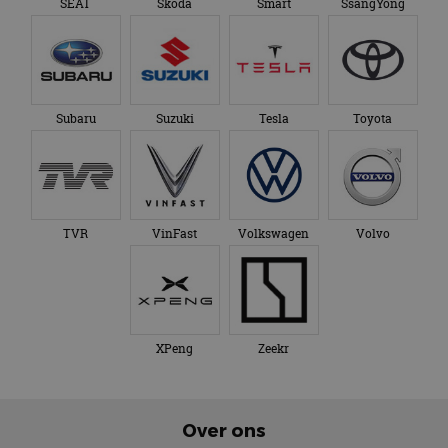
SEAT
Skoda
Smart
SsangYong
Subaru
Suzuki
Tesla
Toyota
TVR
VinFast
Volkswagen
Volvo
XPeng
Zeekr
Over ons