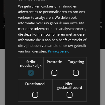
We gebruiken cookies om inhoud en
advertenties te personaliseren en om ons
verkeer te analyseren. We delen ook
Raad jij onze nieuwe duurtester? -
De Renault Twingo heeft een
informatie over uw gebruik van onze site
AutoRAI TV
opvallende snelheidsmeter! -
met onze advertentie- en analysepartners,
AutoRAI TV
die deze kunnen combineren met andere
informatie die u aan hen heeft verstrekt of
die zij hebben verzameld door uw gebruik
van hun diensten.
Privacybeleid
Alle automerken
Selecteer een merk voor meer informatie, modellen
Strikt
Prestatie
Targeting
noodzakelijk
en alle nieuwsberichten
Functioneel
Niet-
geclassificeerd
Abarth
Aiways
Alfa Romeo
Alpine