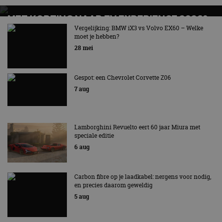
MET KORTING NAAR EV EXPERIENCE 2026?
AUTORAI REGELT HET!
Vergelijking: BMW iX3 vs Volvo EX60 – Welke
moet je hebben?
EV Experience 2026 van 24 tot 26 september
28 mei
Gespot: een Chevrolet Corvette Z06
7 aug
Lamborghini Revuelto eert 60 jaar Miura met
speciale editie
6 aug
Carbon fibre op je laadkabel: nergens voor nodig,
en precies daarom geweldig
5 aug