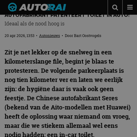
POEPEN OF PLASSEN IN DE AUTO? CHINESE
AUTOFABRIKANT PATENTEERT TOILET IN AUTO!
Autonieuws
Ideaal als de nood hoog is
Podcast
20 apr 2026, 13:53
•
Autonieuws
• Door
Bart Oostvogels
Autotests
Zit je net lekker op de snelweg in een
Automerken
kilometerslange file, begint je blaas te
Adverteren
protesteren. De volgende parkeerplaats is
Contact
nog tien kilometer ver en laten we eerlijk
zijn: de hygiëne daar is vaak ook geen
MotorRAI.nl
feestje. De Chinese autofabrikant Seres
(bekend van de Aito-modellen met Huawei)
heeft de oplossing waar niemand om vroeg,
maar die we stiekem allemaal wel eens
nodig hadden: een in-car toilet.