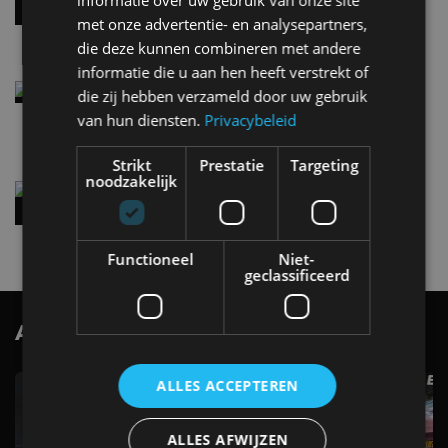
per 100 kilometer
met onze advertentie- en analysepartners,
4 aug
die deze kunnen combineren met andere
informatie die u aan hen heeft verstrekt of
Elektrische Geely E2 (tijdelijk) net zo goedkoop
die zij hebben verzameld door uw gebruik
als een Renault Twingo
van hun diensten.
Privacybeleid
4 aug
Strikt
Prestatie
Targeting
noodzakelijk
Vernieuwde Hyundai Ioniq 6 rijdt tot 680
kilometer en wordt goedkoper
4 aug
Functioneel
Niet-
geclassificeerd
AutoRAI.nl TV
SUBSCRIBE
ALLES ACCEPTEREN
ALLES AFWIJZEN