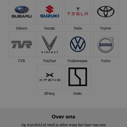
Subaru
Suzuki
Tesla
Toyota
TVR
VinFast
Volkswagen
Volvo
XPeng
Zeekr
Over ons
Op AutoRAI.nl vind je alles waar het hart van een