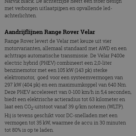
Narvik Black. De achterzijde heeft een stoer design
met verborgen uitlaatpijpen en opvallende led-
achterlichten.
Aandrijflijnen Range Rover Velar
Range Rover levert de Velar met keuze uit vier
motorvarianten, allemaal standaard met AWD en een
achttraps automatische transmissie. De Velar P400e
electric hybrid (PHEV) combineert een 2,0-liter
benzinemotor met een 105 kW (143 pk) sterke
elektromotor, goed voor een systeemvermogen van
297 kW (404 pk) en een maximumkoppel van 640 Nm.
Deze PHEV accelereert van 0-100 km/h in 5,4 seconden,
biedt een elektrische actieradius tot 63 kilometer en
laat een CO
-uitstoot vanaf 39 g/km noteren (WLTP).
2
Hij is tevens geschikt voor DC-snelladen met een
vermogen tot 35 kW, waarmee de accu in 30 minuten
tot 80% is op te laden.