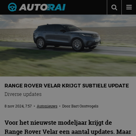
Autonieuws
Podcast
Autotests
Automerken
Adverteren
Contact
RANGE ROVER VELAR KRIJGT SUBTIELE UPDATE
MotorRAI.nl
Diverse updates
8 nov 2024, 7:57
•
Autonieuws
• Door
Bart Oostvogels
Voor het nieuwste modeljaar krijgt de
Range Rover Velar een aantal updates. Maar