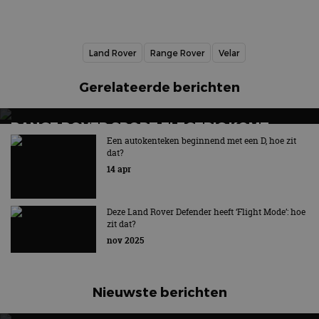
Land Rover
Range Rover
Velar
Gerelateerde berichten
RANGE ROVER SPORT ELECTRIC KOMT
LATER IN 2026: TWEEDE ELEKTRISCHE SUV
Een autokenteken beginnend met een D, hoe zit
dat?
VAN HET MERK
14 apr
Tweede volledig elektrische SUV van het Britse merk
Deze Land Rover Defender heeft ‘Flight Mode’: hoe
zit dat?
nov 2025
Nieuwste berichten