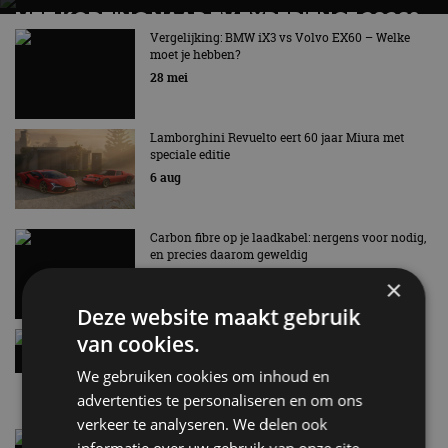
MET KORTING NAAR EV EXPERIENCE 2026?
AUTORAI REGELT HET!
Vergelijking: BMW iX3 vs Volvo EX60 – Welke
moet je hebben?
EV Experience 2026 van 24 tot 26 september
28 mei
Lamborghini Revuelto eert 60 jaar Miura met
speciale editie
6 aug
Carbon fibre op je laadkabel: nergens voor nodig,
en precies daarom geweldig
5 aug
×
Deze website maakt gebruik
Hennessey Blackbird krijgt atmosferische V8 en
van cookies.
handbak: soms is eenvoud leuker
We gebruiken cookies om inhoud en
5 aug
advertenties te personaliseren en om ons
verkeer te analyseren. We delen ook
Audi A2 e-Tron mikt op verbruik van 12,8 kWh
informatie over uw gebruik van onze site