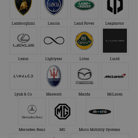
gezien voordat hij de
Google Analytics
genoemde website
om de sessiestatus
bezocht.
te behouden.
Lamborghini
Lancia
Land Rover
Leapmotor
Lexus
Lightyear
Lotus
Lucid
Lynk & Co
Maserati
Mazda
McLaren
Mercedes-Benz
MG
Micro Mobility Systems