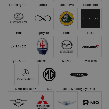
Lamborghini
Lancia
Land Rover
Leapmotor
Lexus
Lightyear
Lotus
Lucid
Lynk & Co
Maserati
Mazda
McLaren
Mercedes-Benz
MG
Micro Mobility Systems