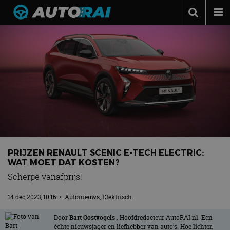
Autonieuws
Podcast
Autotests
Automerken
Adverteren
Contact
MotorRAI.nl
PRIJZEN RENAULT SCENIC E-TECH ELECTRIC:
WAT MOET DAT KOSTEN?
Scherpe vanafprijs!
14 dec 2023, 10:16
•
Autonieuws
,
Elektrisch
Door
Bart Oostvogels
. Hoofdredacteur AutoRAI.nl. Een
échte nieuwsjager en liefhebber van auto’s. Hoe lichter,