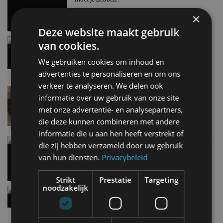
EV Experience 2026 van 24 tot 26 september
28 mei
×
Deze website maakt gebruik
Gespot: een Chevrolet Corvette Z06
van cookies.
15:38
We gebruiken cookies om inhoud en
advertenties te personaliseren en om ons
verkeer te analyseren. We delen ook
Lamborghini Revuelto eert 60 jaar Miura met
informatie over uw gebruik van onze site
speciale editie
met onze advertentie- en analysepartners,
6 aug
die deze kunnen combineren met andere
informatie die u aan hen heeft verstrekt of
Carbon fibre op je laadkabel: nergens voor nodig,
die zij hebben verzameld door uw gebruik
en precies daarom geweldig
van hun diensten.
Privacybeleid
5 aug
Strikt
Prestatie
Targeting
noodzakelijk
Hennessey Blackbird krijgt atmosferische V8 en
handbak: soms is eenvoud leuker
5 aug