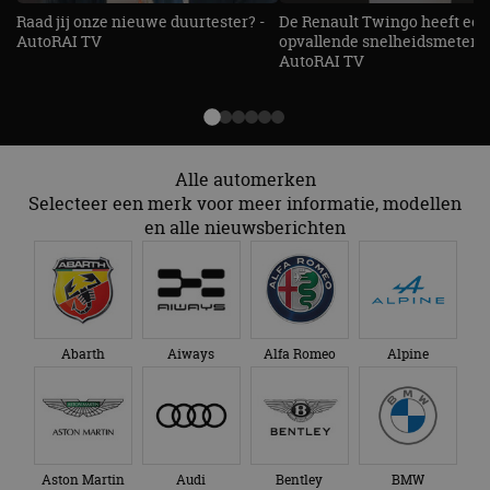
strikt noodzakelijke cookies.
Raad jij onze nieuwe duurtester? -
De Renault Twingo heeft een
Aanbieder
/
AutoRAI TV
opvallende snelheidsmeter! -
Naam
Vervaldatum
Omschrijv
Domein
AutoRAI TV
cf_clearance
1 jaar
Deze cooki
Cloudflare,
gebruikt d
Inc.
CloudFlare
.autorai.nl
vertrouwd
te identific
beveiligin
Alle automerken
op basis va
adres van 
Selecteer een merk voor meer informatie, modellen
te omzeilen
en alle nieuwsberichten
essentieel 
ondersteu
veiligheid 
website fun
het bieden
beschermi
kwaadaard
bezoekers.
Abarth
Aiways
Alfa Romeo
Alpine
CookieScriptConsent
4 weken 2
Deze cooki
CookieScript
dagen
gebruikt d
autorai.nl
Google Privacy Policy
Cookie-Scr
service om
cookievoo
bezoekers 
onthouden.
banner van
Aston Martin
Audi
Bentley
BMW
Script.com 