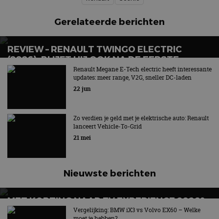
Gerelateerde berichten
REVIEW – RENAULT TWINGO ELECTRIC
(2026): BLIJFT HIJ OOK NA DE EERSTE
GLIMLACH LEUK?
Renault Megane E-Tech electric heeft interessante
updates: meer range, V2G, sneller DC-laden
22 jun
Zo verdien je geld met je elektrische auto: Renault
lanceert Vehicle-To-Grid
21 mei
Nieuwste berichten
MET KORTING NAAR EV EXPERIENCE 2026?
AUTORAI REGELT HET!
Vergelijking: BMW iX3 vs Volvo EX60 – Welke
moet je hebben?