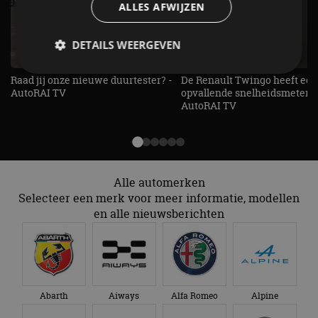
ALLES AFWIJZEN
DETAILS WEERGEVEN
Raad jij onze nieuwe duurtester? -
De Renault Twingo heeft een
AutoRAI TV
opvallende snelheidsmeter! -
Strikt noodzakelijk
Prestatie
Targeting
AutoRAI TV
Functioneel
Niet-geclassificeerd
Strikt noodzakelijke cookies maken de
kernfunctionaliteiten van de website mogelijk, zoals
gebruikersaanmelding en accountbeheer. De
Alle automerken
website kan niet goed worden gebruikt zonder de
strikt noodzakelijke cookies.
Selecteer een merk voor meer informatie, modellen
en alle nieuwsberichten
Aanbieder
/
Naam
Vervaldatum
Omschrijv
Domein
cf_clearance
1 jaar
Deze cooki
Cloudflare,
gebruikt d
Inc.
CloudFlare
.autorai.nl
vertrouwd
te identific
Abarth
Aiways
Alfa Romeo
Alpine
beveiligin
op basis va
adres van 