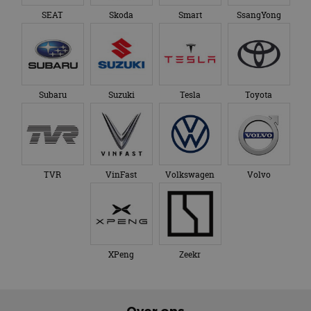
SEAT
Skoda
Smart
SsangYong
Subaru
Suzuki
Tesla
Toyota
TVR
VinFast
Volkswagen
Volvo
XPeng
Zeekr
Over ons