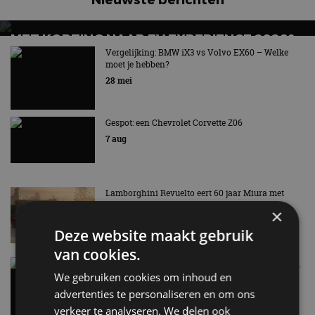
MET KORTING NAAR EV EXPERIENCE 2026?
AUTORAI REGELT HET!
Vergelijking: BMW iX3 vs Volvo EX60 – Welke
moet je hebben?
EV Experience 2026 van 24 tot 26 september
28 mei
Gespot: een Chevrolet Corvette Z06
7 aug
Lamborghini Revuelto eert 60 jaar Miura met
speciale editie
×
6 aug
Deze website maakt gebruik
van cookies.
Carbon fibre op je laadkabel: nergens voor nodig,
en precies daarom geweldig
We gebruiken cookies om inhoud en
5 aug
advertenties te personaliseren en om ons
verkeer te analyseren. We delen ook