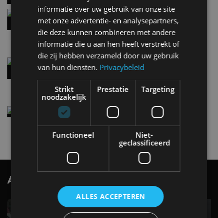
informatie over uw gebruik van onze site
Hennessey Blackbird krijgt atmosferische V8 en
met onze advertentie- en analysepartners,
handbak: soms is eenvoud leuker
die deze kunnen combineren met andere
5 aug
informatie die u aan hen heeft verstrekt of
die zij hebben verzameld door uw gebruik
Audi A2 e-Tron mikt op verbruik van 12,8 kWh
van hun diensten.
Privacybeleid
per 100 kilometer
4 aug
Strikt
Prestatie
Targeting
noodzakelijk
Elektrische Geely E2 (tijdelijk) net zo goedkoop
als een Renault Twingo
4 aug
Functioneel
Niet-
geclassificeerd
AutoRAI.nl TV
SUBSCRIBE
ALLES ACCEPTEREN