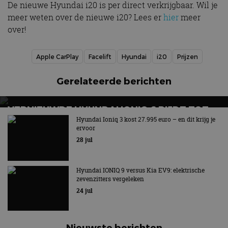
De nieuwe Hyundai i20 is per direct verkrijgbaar. Wil je
meer weten over de nieuwe i20? Lees er
hier
meer
over!
Apple CarPlay
Facelift
Hyundai
i20
Prijzen
Gerelateerde berichten
VERNIEUWDE HYUNDAI IONIQ 6 RIJDT TOT
680 KILOMETER EN WORDT GOEDKOPER
Hyundai Ioniq 3 kost 27.995 euro – en dit krijg je
ervoor
Keuze uit twee accupakketten
28 jul
Hyundai IONIQ 9 versus Kia EV9: elektrische
zevenzitters vergeleken
24 jul
Nieuwste berichten