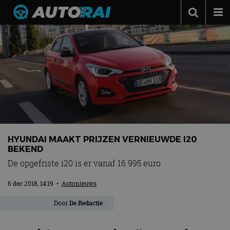
Autonieuws
Podcast
Autotests
Automerken
Adverteren
Contact
HYUNDAI MAAKT PRIJZEN VERNIEUWDE I20
BEKEND
MotorRAI.nl
De opgefriste i20 is er vanaf 16.995 euro
6 dec 2018, 14:19
•
Autonieuws
Door
De Redactie
.