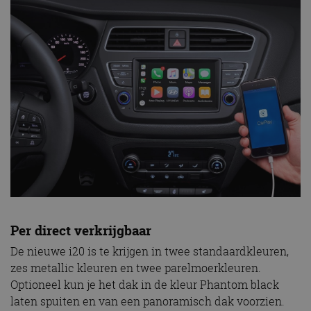
Per direct verkrijgbaar
De nieuwe i20 is te krijgen in twee standaardkleuren,
zes metallic kleuren en twee parelmoerkleuren.
Optioneel kun je het dak in de kleur Phantom black
laten spuiten en van een panoramisch dak voorzien.