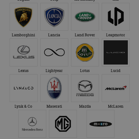
eindgebruiker heeft
maand
gebruikt door
gezien voordat hij de
Google Analytics
genoemde website
om de sessiestatus
bezocht.
te behouden.
Lamborghini
Lancia
Land Rover
Leapmotor
Lexus
Lightyear
Lotus
Lucid
Lynk & Co
Maserati
Mazda
McLaren