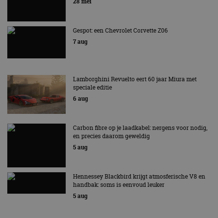
28 mei
Gespot: een Chevrolet Corvette Z06
7 aug
Lamborghini Revuelto eert 60 jaar Miura met
speciale editie
6 aug
Carbon fibre op je laadkabel: nergens voor nodig,
en precies daarom geweldig
5 aug
Hennessey Blackbird krijgt atmosferische V8 en
handbak: soms is eenvoud leuker
5 aug