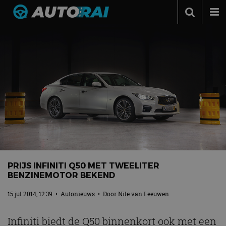
Autonieuws
Podcast
Autotests
Automerken
Adverteren
Contact
MotorRAI.nl
PRIJS INFINITI Q50 MET TWEELITER
BENZINEMOTOR BEKEND
15 jul 2014, 12:39
•
Autonieuws
• Door
Nile van Leeuwen
Infiniti biedt de Q50 binnenkort ook met een