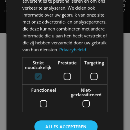
Welke elektrische auto past bij jou?
1.500 KG Trekgewicht & 380
advertenties te personaliseren en om ons
De EV Experience geeft antwoord
elektrische pk's, maar WELK
verkeer te analyseren. We delen ook
op je vraag! - AutoRAI TV
AUTO is het? - AutoRAI TV
informatie over uw gebruik van onze site
met onze advertentie- en analysepartners,
die deze kunnen combineren met andere
informatie die u aan hen heeft verstrekt of
Alle automerken
die zij hebben verzameld door uw gebruik
Selecteer een merk voor meer informatie, modellen
van hun diensten.
Privacybeleid
en alle nieuwsberichten
Strikt
Prestatie
Targeting
noodzakelijk
Abarth
Aiways
Alfa Romeo
Alpine
Functioneel
Niet-
geclassificeerd
Aston Martin
Audi
Bentley
BMW
ALLES ACCEPTEREN