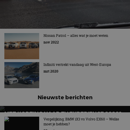
Nissan Patrol – alles wat je moet weten
nov 2022
Infiniti vertrekt vandaag uit West-Europa
mrt 2020
Nieuwste berichten
MET KORTING NAAR EV EXPERIENCE 2026?
AUTORAI REGELT HET!
Vergelijking: BMW iX3 vs Volvo EX60 – Welke
moet je hebben?
EV Experience 2026 van 24 tot 26 september