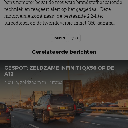
benzinemotor bevat de nieuwste brandstofbesparende
techniek en reageert alert op het gaspedaal. Deze
motorversie komt naast de bestaande 2,2-liter
turbodiesel en de hybrideversie in het Q50-gamma.
Infiniti
Q50
Gerelateerde berichten
GESPOT: ZELDZAME INFINITI QX56 OP DE
A12
Nou ja, zeldzaam in Europa...