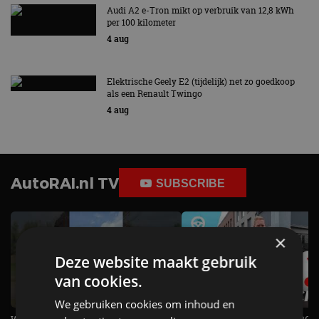
Audi A2 e-Tron mikt op verbruik van 12,8 kWh
per 100 kilometer
4 aug
Elektrische Geely E2 (tijdelijk) net zo goedkoop
als een Renault Twingo
4 aug
AutoRAI.nl TV
SUBSCRIBE
×
Deze website maakt gebruik
van cookies.
We gebruiken cookies om inhoud en