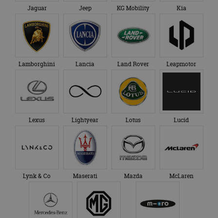
Jaguar
Jeep
KG Mobility
Kia
Lamborghini
Lancia
Land Rover
Leapmotor
Lexus
Lightyear
Lotus
Lucid
Lynk & Co
Maserati
Mazda
McLaren