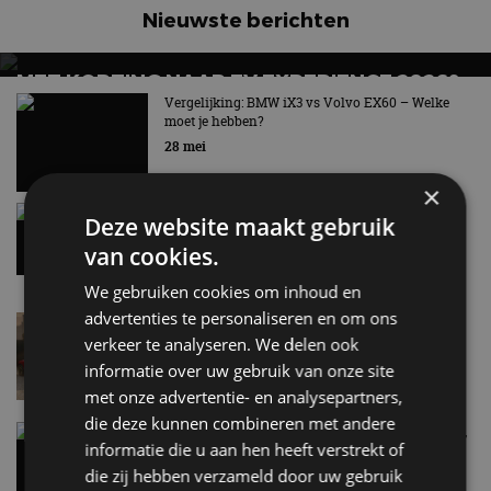
Nieuwste berichten
MET KORTING NAAR EV EXPERIENCE 2026?
AUTORAI REGELT HET!
Vergelijking: BMW iX3 vs Volvo EX60 – Welke
moet je hebben?
EV Experience 2026 van 24 tot 26 september
28 mei
×
Gespot: een Chevrolet Corvette Z06
Deze website maakt gebruik
7 aug
van cookies.
We gebruiken cookies om inhoud en
advertenties te personaliseren en om ons
Lamborghini Revuelto eert 60 jaar Miura met
speciale editie
verkeer te analyseren. We delen ook
6 aug
informatie over uw gebruik van onze site
met onze advertentie- en analysepartners,
die deze kunnen combineren met andere
Carbon fibre op je laadkabel: nergens voor nodig,
informatie die u aan hen heeft verstrekt of
en precies daarom geweldig
die zij hebben verzameld door uw gebruik
5 aug