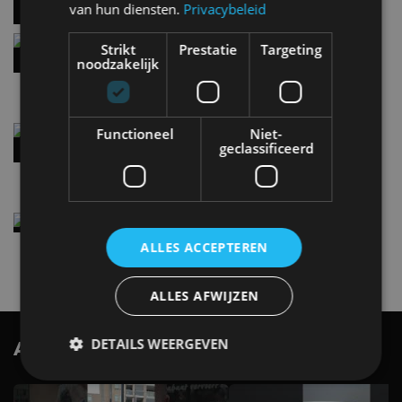
van hun diensten.
Privacybeleid
Hennessey Blackbird krijgt atmosferische V8 en
Strikt
Prestatie
Targeting
handbak: soms is eenvoud leuker
noodzakelijk
5 aug
Audi A2 e-Tron mikt op verbruik van 12,8 kWh
Functioneel
Niet-
per 100 kilometer
geclassificeerd
4 aug
Elektrische Geely E2 (tijdelijk) net zo goedkoop
als een Renault Twingo
ALLES ACCEPTEREN
4 aug
ALLES AFWIJZEN
DETAILS WEERGEVEN
AutoRAI.nl TV
SUBSCRIBE