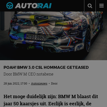
Autonieuws
Podcast
Autotests
Automerken
Adverteren
Contact
POAH! BMW 3.0 CSL HOMMAGE GETEASED
MotorRAI.nl
Door BMW M CEO notabene
28 jun 2022, 17:00
•
Autonieuws
• Door
Het moge duidelijk zijn: BMW M blaast dit
jaar 50 kaarsjes uit. Eerlijk is eerlijk, de