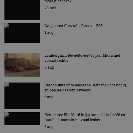
moet je hebben?
EV Experience 2026 van 24 tot 26 september
28 mei
Gespot: een Chevrolet Corvette Z06
7 aug
Lamborghini Revuelto eert 60 jaar Miura met
speciale editie
6 aug
Carbon fibre op je laadkabel: nergens voor nodig,
en precies daarom geweldig
5 aug
Hennessey Blackbird krijgt atmosferische V8 en
handbak: soms is eenvoud leuker
5 aug