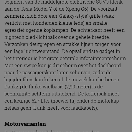
segment van de middelgrote elektrische SUV’s (denk
aan de Tesla Model Y of de Xpeng G6). De voorkant
kenmerkt zich door een ‘Galaxy-style’ grille (vaak
verlicht met honderden kleine leds) en smalle,
agressief ogende koplampen. De achterkant heeft een
hightech oled-lichtbalk over de gehele breedte.
Verzonken deurgrepen en strakke lijnen zorgen voor
een lage luchtweerstand. De opvallendste gadget in
het interieur is het grote centrale infotainmentscherm.
Met een swipe kun je dit scherm over het dashboard
naar de passagierskant laten schuiven, zodat de
bijrijder films kan kijken of de muziek kan bedienen.
Dankzij de flinke wielbasis (2,90 meter) is de
beenruimte achterin uitstekend. De kofferbak meet
een keurige 527 liter (hoewel hij onder de motorkap
helaas geen ‘frunk’ heeft voor laadkabels).
Motorvarianten