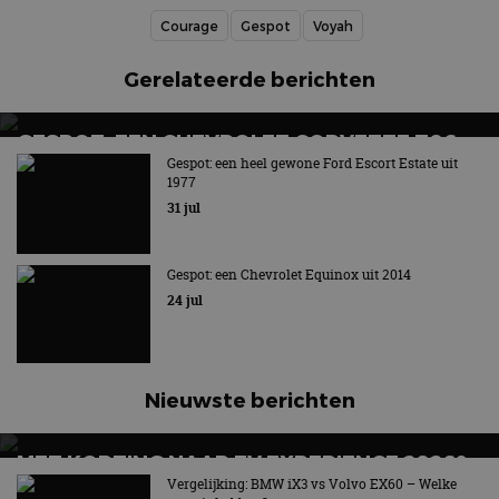
Courage
Gespot
Voyah
Gerelateerde berichten
GESPOT: EEN CHEVROLET CORVETTE Z06
Gespot: een heel gewone Ford Escort Estate uit
Little red Corvette
1977
31 jul
Gespot: een Chevrolet Equinox uit 2014
24 jul
Nieuwste berichten
MET KORTING NAAR EV EXPERIENCE 2026?
AUTORAI REGELT HET!
Vergelijking: BMW iX3 vs Volvo EX60 – Welke