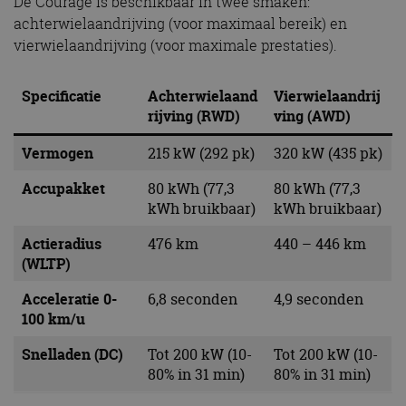
De Courage is beschikbaar in twee smaken:
achterwielaandrijving (voor maximaal bereik) en
vierwielaandrijving (voor maximale prestaties).
Specificatie
Achterwielaand
Vierwielaandrij
rijving (RWD)
ving (AWD)
Vermogen
215 kW (292 pk)
320 kW (435 pk)
Accupakket
80 kWh (77,3
80 kWh (77,3
kWh bruikbaar)
kWh bruikbaar)
Actieradius
476 km
440 – 446 km
(WLTP)
Acceleratie 0-
6,8 seconden
4,9 seconden
100 km/u
Snelladen (DC)
Tot 200 kW (10-
Tot 200 kW (10-
80% in 31 min)
80% in 31 min)