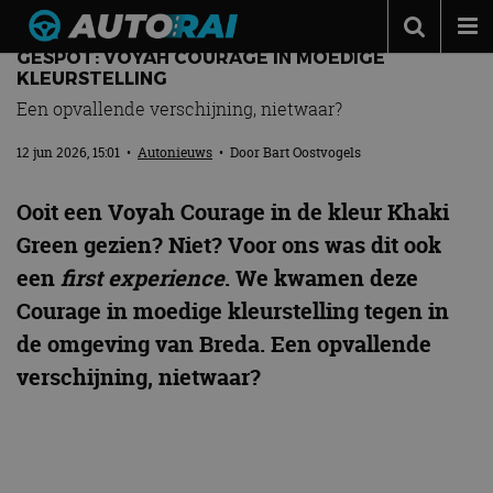
GESPOT: VOYAH COURAGE IN MOEDIGE
Autonieuws
KLEURSTELLING
Een opvallende verschijning, nietwaar?
Podcast
12 jun 2026, 15:01
•
Autonieuws
• Door
Bart Oostvogels
Autotests
Automerken
Ooit een Voyah Courage in de kleur Khaki
Adverteren
Green gezien? Niet? Voor ons was dit ook
een
first experience
. We kwamen deze
Contact
Courage in moedige kleurstelling tegen in
MotorRAI.nl
de omgeving van Breda. Een opvallende
verschijning, nietwaar?