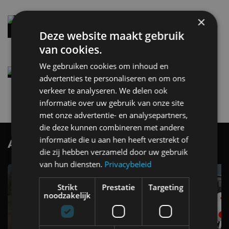
×
Audi A2 e-Tron mikt op verbruik van 12,8 kWh
per 100 kilometer
Deze website maakt gebruik
4 aug
van cookies.
We gebruiken cookies om inhoud en
Elektrische Geely E2 (tijdelijk) net zo goedkoop
advertenties te personaliseren en om ons
als een Renault Twingo
verkeer te analyseren. We delen ook
4 aug
informatie over uw gebruik van onze site
met onze advertentie- en analysepartners,
die deze kunnen combineren met andere
informatie die u aan hen heeft verstrekt of
AutoRAI.nl TV
SUBSCRIBE
die zij hebben verzameld door uw gebruik
van hun diensten.
Privacybeleid
Strikt
Prestatie
Targeting
noodzakelijk