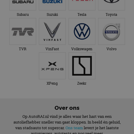
Subaru
Suzuki
Tesla
Toyota
TVR
VinFast
Volkswagen
Volvo
XPeng
Zeekr
Over ons
Op AutoRAI.nl vind je alles waar het hart van een
autoliefhebber sneller van gaat kloppen. In beeld én geluid,
van stadsauto tot supercar.
Ons team
levert je het laatste
autonieuws, autotests en nog veel meer.