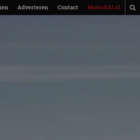
ken
Adverteren
Contact
MotorRAI.nl