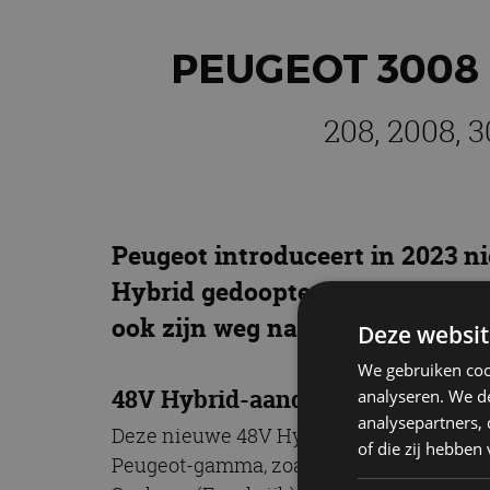
PEUGEOT 3008 
208, 2008, 
Peugeot introduceert in 2023 n
Hybrid gedoopte systeem wordt
ook zijn weg naar andere model
Deze websit
We gebruiken coo
48V Hybrid-aandrijflijn voor Peu
analyseren. We de
analysepartners,
Deze nieuwe 48V Hybrid-aandrijflijn ver
of die zij hebbe
Peugeot-gamma, zoals de 208, de 2008, d