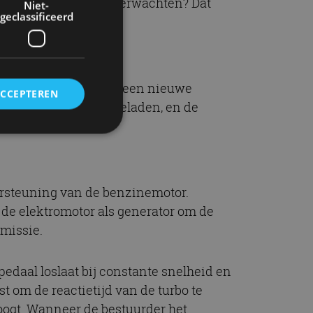
at mag je als koper verwachten? Dat
Niet-
geclassificeerd
Deze is gekoppeld aan een nieuwe
ACCEPTEREN
 het rijden wordt opgeladen, en de
rd
elding en
dersteuning van de benzinemotor.
 de elektromotor als generator om de
emissie.
ervice om
pedaal loslaat bij constante snelheid en
es van de bezoeker
unen van de
t om de reactietijd van de turbo te
den van
oogt. Wanneer de bestuurder het