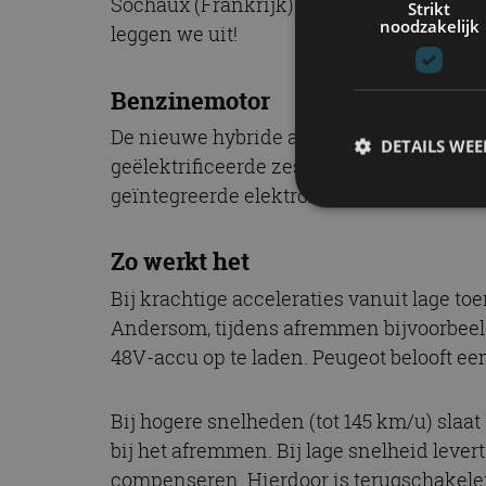
Sochaux (Frankrijk) en verschijnen in h
Strikt
noodzakelijk
leggen we uit!
Benzinemotor
De nieuwe hybride aandrijflijn bestaat 
DETAILS WE
geëlektrificeerde zesversnellingsbak met
geïntegreerde elektromotor biedt deze nie
S
Zo werkt het
Strikt noodzakelijke
Bij krachtige acceleraties vanuit lage t
accountbeheer. De we
Andersom, tijdens afremmen bijvoorbeeld
Naam
48V-accu op te laden. Peugeot belooft ee
cf_clearance
Bij hogere snelheden (tot 145 km/u) slaa
bij het afremmen. Bij lage snelheid lever
compenseren. Hierdoor is terugschakelen