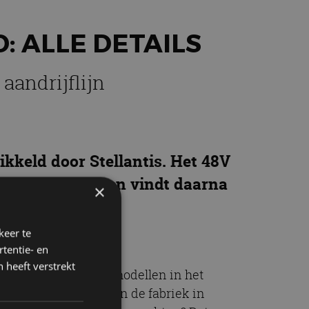
: ALLE DETAILS
aandrijflijn
kkeld door Stellantis. Het 48V
 Peugeot 5008 en vindt daarna
×
keer te
tentie- en
 heeft verstrekt
chikbaar in andere modellen in het
orden geproduceerd in de fabriek in