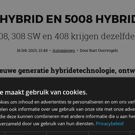
HYBRID EN 5008 HYBRID
308, 308 SW en 408 krijgen dezelfde 
16 feb 2023, 13:48
•
Autonieuws
• Door
Bart Oostvogels
ieuwe generatie hybridetechnologie, ontwi
 eerst aangeboden in de Peugeot 3008 en
len.
e maakt gebruik van cookies.
kies om inhoud en advertenties te personaliseren en om ons ver
geot 3008 en Peugeot 5008
len ook informatie over uw gebruik van onze site met onze adver
 die deze kunnen combineren met andere informatie die u aan hen
vangt de PureTech 130 EAT8 en is binnenkort ook bes
n verzameld door uw gebruik van hun diensten.
Privacybeleid
e 308, de 308 SW en de 408. De 3008 en 5008 Hybrid w