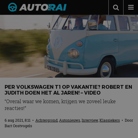
Autonieuws
Podcast
Autotests
Automerken
Adverteren
Contact
PER VOLKSWAGEN T1 OP VAKANTIE? ROBERT EN
MotorRAI.nl
JUDITH DOEN HET AL JAREN! – VIDEO
“Overal waar we komen, krijgen we zoveel leuke
reacties!”
6 aug 2021, 8:11
•
Achtergrond
,
Autonieuws
,
Interview
,
Klassiekers
• Door
Bart Oostvogels