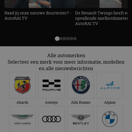
te identific
beveiligin
op basis va
Raad jij onze nieuwe duurtester? -
De Renault Twingo heeft een
adres van 
AutoRAI TV
opvallende snelheidsmeter! -
te omzeilen
AutoRAI TV
essentieel 
ondersteu
veiligheid 
website fun
het bieden
beschermi
kwaadaard
bezoekers.
Alle automerken
CookieScriptConsent
4 weken 2
Deze cooki
CookieScript
Selecteer een merk voor meer informatie, modellen
dagen
gebruikt d
autorai.nl
en alle nieuwsberichten
Google Privacy Policy
Cookie-Scr
service om
cookievoo
bezoekers 
onthouden.
banner van
Script.com 
noodzakeli
te werken.
Abarth
Aiways
Alfa Romeo
Alpine
Aanbieder
Naam
Vervaldatum
Omschrijvi