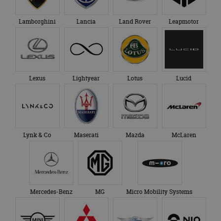
Lamborghini
Lancia
Land Rover
Leapmotor
Lexus
Lightyear
Lotus
Lucid
Lynk & Co
Maserati
Mazda
McLaren
Mercedes-Benz
MG
Micro Mobility Systems