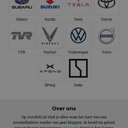
Subaru
Suzuki
Tesla
Toyota
TVR
VinFast
Volkswagen
Volvo
XPeng
Zeekr
Over ons
Op AutoRAI.nl vind je alles waar het hart van een
autoliefhebber sneller van gaat kloppen. In beeld én geluid,
van stadsauto tot supercar.
Ons team
levert je het laatste