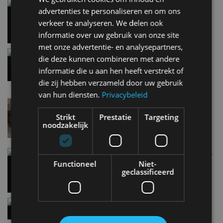
AUTORAI REGELT HET!
Vergelijking: BMW iX3 vs Volvo EX60 – Welke
advertenties te personaliseren en om ons
moet je hebben?
EV Experience 2026 van 24 tot 26 september
verkeer te analyseren. We delen ook
28 mei
informatie over uw gebruik van onze site
met onze advertentie- en analysepartners,
Gespot: een Chevrolet Corvette Z06
die deze kunnen combineren met andere
15:38
informatie die u aan hen heeft verstrekt of
die zij hebben verzameld door uw gebruik
van hun diensten.
Privacybeleid
Lamborghini Revuelto eert 60 jaar Miura met
speciale editie
Strikt
Prestatie
Targeting
6 aug
noodzakelijk
Carbon fibre op je laadkabel: nergens voor nodig,
en precies daarom geweldig
Functioneel
Niet-
geclassificeerd
5 aug
Hennessey Blackbird krijgt atmosferische V8 en
handbak: soms is eenvoud leuker
5 aug