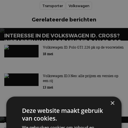
Transporter
Volkswagen
Gerelateerde berichten
INTERESSE IN DE VOLKSWAGEN ID. CROSS?
INSTAPPEN KAN VOOR MINDER DAN 28.000
EURO
Volkswagen ID. Polo GTI: 226 pk op de voorwielen
18 mei
Volkswagen ID.3 Neo: alle prijzen en versies op
een rij
13 mei
×
Nieuwste berichten
Deze website maakt gebruik
van cookies.
MET KORTING NAAR EV EXPERIENCE 2026?
We gebruiken cookies om inhoud en