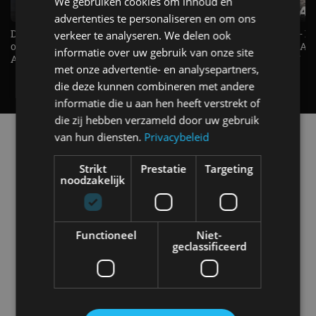
We gebruiken cookies om inhoud en
advertenties te personaliseren en om ons
De Renault Twingo heeft een
De perfecte (gezins)taxi? - 
verkeer te analyseren. We delen ook
opvallende snelheidsmeter! -
ES500e (2026) - REVIEW - AL
informatie over uw gebruik van onze site
AutoRAI TV
UITGELEGD! - AutoRAI TV
met onze advertentie- en analysepartners,
die deze kunnen combineren met andere
informatie die u aan hen heeft verstrekt of
die zij hebben verzameld door uw gebruik
Alle automerken
van hun diensten.
Privacybeleid
Selecteer een merk voor meer informatie, modellen
en alle nieuwsberichten
Strikt
Prestatie
Targeting
noodzakelijk
Functioneel
Niet-
geclassificeerd
Abarth
Aiways
Alfa Romeo
Alpine