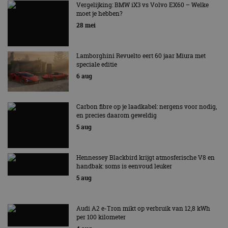
AUTORAI REGELT HET!
Vergelijking: BMW iX3 vs Volvo EX60 – Welke
moet je hebben?
EV Experience 2026 van 24 tot 26 september
28 mei
Lamborghini Revuelto eert 60 jaar Miura met
speciale editie
6 aug
Carbon fibre op je laadkabel: nergens voor nodig,
en precies daarom geweldig
5 aug
Hennessey Blackbird krijgt atmosferische V8 en
handbak: soms is eenvoud leuker
5 aug
Audi A2 e-Tron mikt op verbruik van 12,8 kWh
per 100 kilometer