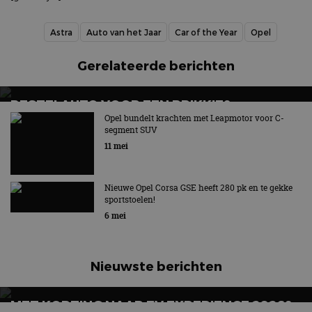
Astra
Auto van het Jaar
Car of the Year
Opel
Gerelateerde berichten
BESTELAUTO VOOR EEN PRIKKIE?
STELLANTIS KOMT MET SMART COMPACT
Opel bundelt krachten met Leapmotor voor C-
segment SUV
VAN-FAMILIE
11 mei
Smart Compact Van wordt onder vier merken
aangeboden
Nieuwe Opel Corsa GSE heeft 280 pk en te gekke
sportstoelen!
6 mei
Nieuwste berichten
MET KORTING NAAR EV EXPERIENCE 2026?