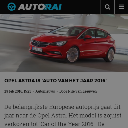
Autonieuws
Podcast
Autotests
Automerken
Adverteren
Contact
OPEL ASTRA IS ‘AUTO VAN HET JAAR 2016’
MotorRAI.nl
29 feb 2016, 15:21
•
Autonieuws
• Door
Nile van Leeuwen
De belangrijkste Europese autoprijs gaat dit
jaar naar de Opel Astra. Het model is zojuist
verkozen tot ‘Car of the Year 2016’. De