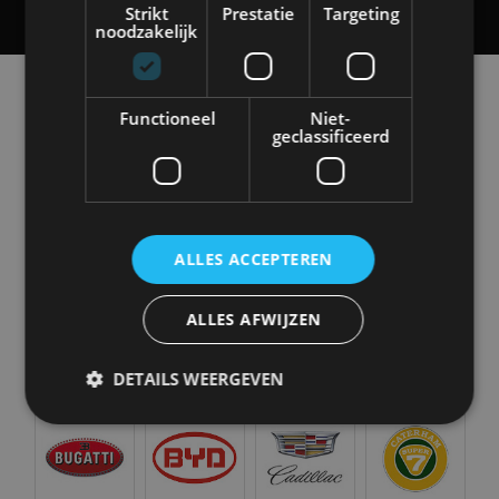
Strikt
Prestatie
Targeting
noodzakelijk
Alle automerken
Selecteer een merk voor meer informatie, modellen
Functioneel
Niet-
geclassificeerd
en alle nieuwsberichten
ALLES ACCEPTEREN
Abarth
Aiways
Alfa Romeo
Alpine
ALLES AFWIJZEN
DETAILS WEERGEVEN
Aston Martin
Audi
Bentley
BMW
Strikt noodzakelijk
Prestatie
Targeting