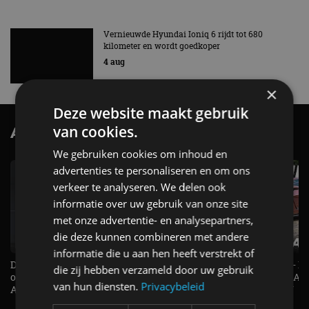
Vernieuwde Hyundai Ioniq 6 rijdt tot 680
kilometer en wordt goedkoper
4 aug
×
Deze website maakt gebruik
van cookies.
AutoRAI.nl TV
SUBSCRIBE
We gebruiken cookies om inhoud en
advertenties te personaliseren en om ons
verkeer te analyseren. We delen ook
informatie over uw gebruik van onze site
met onze advertentie- en analysepartners,
die deze kunnen combineren met andere
informatie die u aan hen heeft verstrekt of
De Renault Twingo heeft een
De perfecte (gezins)taxi? - 
die zij hebben verzameld door uw gebruik
opvallende snelheidsmeter! -
ES500e (2026) - REVIEW - AL
van hun diensten.
Privacybeleid
AutoRAI TV
UITGELEGD! - AutoRAI TV