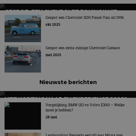
GESPOT: EEN CHEVROLET EQUINOX UIT
2014
Gespot: een Chevrolet 3100 Panel Van uit 1956
okt 2025
Anoniem, maar behoorlijk exclusief
Gespot: een extra zuinige Chevrolet Camaro
mei 2025
Nieuwste berichten
MET KORTING NAAR EV EXPERIENCE 2026?
AUTORAI REGELT HET!
Vergelijking: BMW iX3 vs Volvo EX60 – Welke
moet je hebben?
EV Experience 2026 van 24 tot 26 september
28 mei
Lamborghini Revuelto eert 60 jaar Miura met