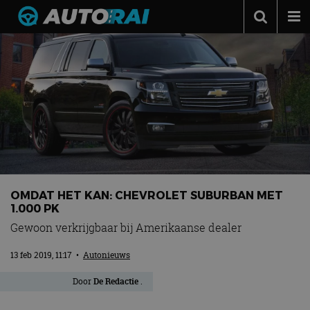
Autonieuws
Podcast
Autotests
Automerken
Adverteren
Contact
OMDAT HET KAN: CHEVROLET SUBURBAN MET
MotorRAI.nl
1.000 PK
Gewoon verkrijgbaar bij Amerikaanse dealer
13 feb 2019, 11:17
•
Autonieuws
Door
De Redactie
.