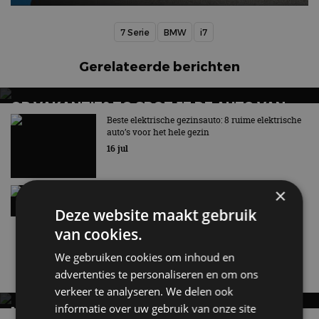
7 Serie
BMW
i7
Gerelateerde berichten
OP VAKANTIE? ZO SPOT JE DE AUTO VAN
MORGEN
Beste elektrische gezinsauto: 8 ruime elektrische
auto’s voor het hele gezin
16 jul
×
BMW iX5 Hydrogen: waterstof-X5 krijgt 750
kilometer actieradius
Deze website maakt gebruik
1 jul
van cookies.
We gebruiken cookies om inhoud en
Nieuwste berichten
advertenties te personaliseren en om ons
verkeer te analyseren. We delen ook
informatie over uw gebruik van onze site
MET KORTING NAAR EV EXPERIENCE 2026?