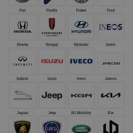
genoemde website
om de sessiestatus
bezocht.
te behouden.
Fiat
Firefly
Fisker
Ford
Honda
Hongqi
Hyundai
Ineos
Infiniti
Isuzu
Iveco
Jaecoo
Jaguar
Jeep
KG Mobility
Kia