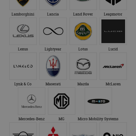
Lamborghini
Lancia
Land Rover
Leapmotor
Lexus
Lightyear
Lotus
Lucid
Lynk & Co
Maserati
Mazda
McLaren
Mercedes-Benz
MG
Micro Mobility Systems