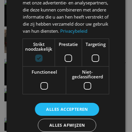
AUTORAI REGELT HET!
met onze advertentie- en analysepartners,
Vergelijking: BMW iX3 vs Volvo EX60 – Welke
moet je hebben?
die deze kunnen combineren met andere
EV Experience 2026 van 24 tot 26 september
28 mei
informatie die u aan hen heeft verstrekt of
die zij hebben verzameld door uw gebruik
van hun diensten.
Privacybeleid
Lamborghini Revuelto eert 60 jaar Miura met
speciale editie
6 aug
Strikt
Prestatie
Targeting
noodzakelijk
Carbon fibre op je laadkabel: nergens voor nodig,
en precies daarom geweldig
Functioneel
Niet-
5 aug
geclassificeerd
Hennessey Blackbird krijgt atmosferische V8 en
handbak: soms is eenvoud leuker
5 aug
ALLES ACCEPTEREN
Audi A2 e-Tron mikt op verbruik van 12,8 kWh
ALLES AFWIJZEN
per 100 kilometer