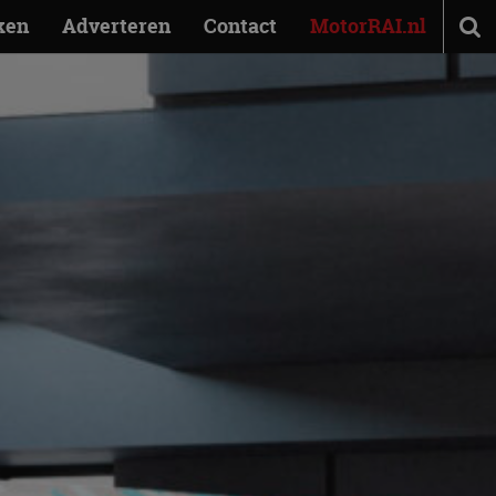
ken
Adverteren
Contact
MotorRAI.nl