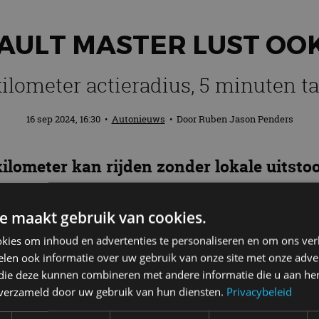
AULT MASTER LUST OO
kilometer actieradius, 5 minuten t
16 sep 2024, 16:30
•
Autonieuws
• Door
Ruben Jason Penders
ilometer kan rijden zonder lokale uitstoo
 toekomstmuziek? Renault maakt het volge
ster op waterstof.
e maakt gebruik van cookies.
kies om inhoud en advertenties te personaliseren en om ons ver
len ook informatie over uw gebruik van onze site met onze adver
 die deze kunnen combineren met andere informatie die u aan hen
 in het teken van bedrijfswagennieuws, want de IAA 
n verzameld door uw gebruik van hun diensten.
Privacybeleid
 volle toeren. Renault is ook van de partij met spann