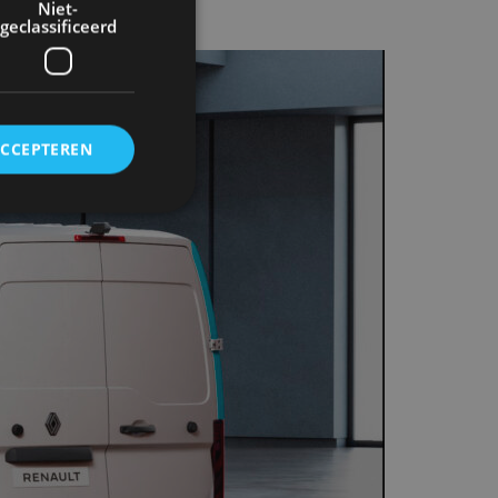
Niet-
geclassificeerd
ACCEPTEREN
rd
elding en
ervice om
es van de bezoeker
unen van de
den van