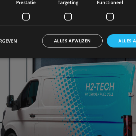
Prestatie
Targeting
Functioneel
ERGEVEN
ALLES AFWIJZEN
ALLES 
trikt noodzakelijk
Prestatie
Targeting
Functioneel
Niet-geclassificee
 cookies maken de kernfunctionaliteiten van de website mogelijk, zoals gebruikersaanm
bsite kan niet goed worden gebruikt zonder de strikt noodzakelijke cookies.
Aanbieder
/
Vervaldatum
Omschrijving
Domein
1 jaar
Deze cookie wordt gebruikt door de CloudFlare-s
Cloudflare,
vertrouwd webverkeer te identificeren en alle
Inc.
beveiligingsbeperkingen op basis van het IP-adr
.autorai.nl
te omzeilen. Het is essentieel voor het onderste
veiligheid van een website functies en in het bie
bescherming tegen kwaadaardige bezoekers.