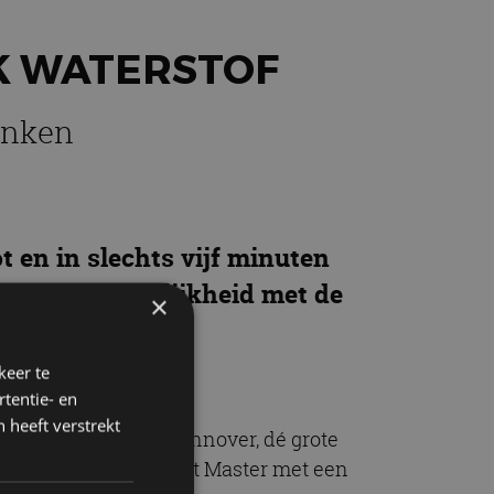
K WATERSTOF
anken
t en in slechts vijf minuten
nd jaar werkelijkheid met de
×
keer te
tentie- en
 heeft verstrekt
Transportation in Hannover, dé grote
end nieuws: een Renault Master met een