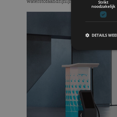
waterstofaandrijflijn.
Strikt
noodzakelijk
DETAILS WE
S
Strikt noodzakelijke
accountbeheer. De we
Naam
cf_clearance