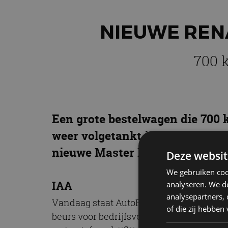
NIEUWE REN
700 
Een grote bestelwagen die 700 k
weer volgetankt is. Klinkt als
nieuwe Master H2-Tech: een Ma
Deze websit
We gebruiken coo
IAA
analyseren. We de
analysepartners,
Vandaag staat AutoRAI.nl bijna helemaal
of die zij hebbe
beurs voor bedrijfsvoertuigen, draait op