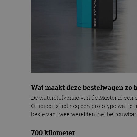
CookieScriptConse
Naam
Naam
omx_consent
Aanbiede
Naam
Domein
g_id_202604151153
_ga
_fbp
Meta Pla
Inc.
.autorai.n
_gcl_au
Google L
.autorai.n
_ga_SC6JKZPPKY
Wat maakt deze bestelwagen zo b
IDE
Google L
.doublecl
De waterstofversie van de Master is ee
Officieel is het nog een prototype wat je 
beste van twee werelden: het betrouwbar
700 kilometer