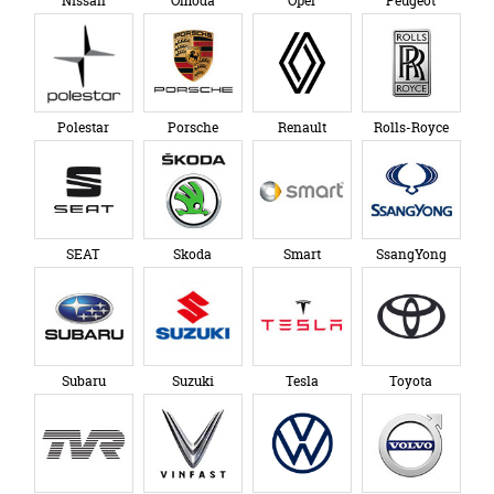
Nissan
Omoda
Opel
Peugeot
Polestar
Porsche
Renault
Rolls-Royce
SEAT
Skoda
Smart
SsangYong
Subaru
Suzuki
Tesla
Toyota