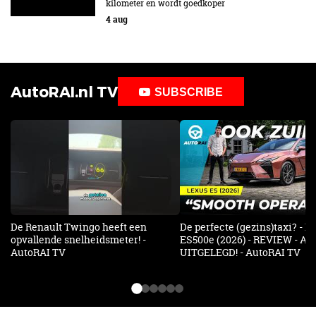
kilometer en wordt goedkoper
4 aug
AutoRAI.nl TV
SUBSCRIBE
De Renault Twingo heeft een
De perfecte (gezins)taxi? - 
opvallende snelheidsmeter! -
ES500e (2026) - REVIEW - AL
AutoRAI TV
UITGELEGD! - AutoRAI TV