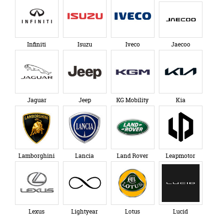
Infiniti
Isuzu
Iveco
Jaecoo
Jaguar
Jeep
KG Mobility
Kia
Lamborghini
Lancia
Land Rover
Leapmotor
Lexus
Lightyear
Lotus
Lucid