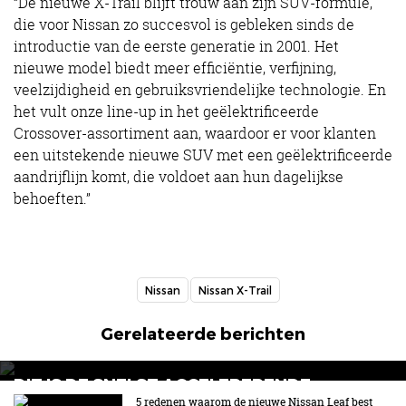
“De nieuwe X-Trail blijft trouw aan zijn SUV-formule,
die voor Nissan zo succesvol is gebleken sinds de
introductie van de eerste generatie in 2001. Het
nieuwe model biedt meer efficiëntie, verfijning,
veelzijdigheid en gebruiksvriendelijke technologie. En
het vult onze line-up in het geëlektrificeerde
Crossover-assortiment aan, waardoor er voor klanten
een uitstekende nieuwe SUV met een geëlektrificeerde
aandrijflijn komt, die voldoet aan hun dagelijkse
behoeften.”
Nissan
Nissan X-Trail
Gerelateerde berichten
DIT IS DE SNELST ACCELERERENDE
RACEAUTO VAN NISSAN
5 redenen waarom de nieuwe Nissan Leaf best