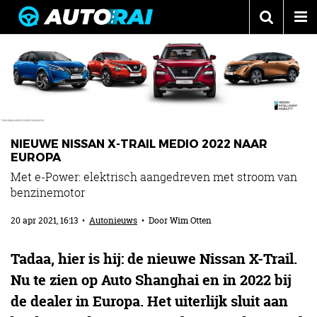
Autonieuws
Podcast
Autotests
Automerken
NIEUWE NISSAN X-TRAIL MEDIO 2022 NAAR
Adverteren
EUROPA
Met e-Power: elektrisch aangedreven met stroom van
Contact
benzinemotor
MotorRAI.nl
20 apr 2021, 16:13
•
Autonieuws
• Door
Wim Otten
Tadaa, hier is hij: de nieuwe Nissan X-Trail.
Nu te zien op Auto Shanghai en in 2022 bij
de dealer in Europa. Het uiterlijk sluit aan