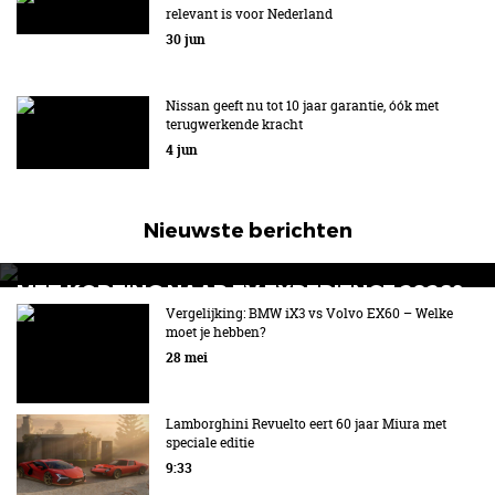
relevant is voor Nederland
Nieuwe Formula E GEN4-raceauto van Nissan
30 jun
Nissan geeft nu tot 10 jaar garantie, óók met
terugwerkende kracht
4 jun
Nieuwste berichten
MET KORTING NAAR EV EXPERIENCE 2026?
AUTORAI REGELT HET!
Vergelijking: BMW iX3 vs Volvo EX60 – Welke
moet je hebben?
EV Experience 2026 van 24 tot 26 september
28 mei
Lamborghini Revuelto eert 60 jaar Miura met
speciale editie
9:33