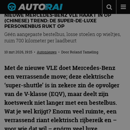
NIEUWE MERCEDES-BENZ VLE HAAKT IN OP
Autonieuws
(CHINESE) TREND: DE SUPER-DE-LUXE
PERSONENBUS RUKT OP
Podcast
Géén aangepaste bestelbus, losse stoelen op wieltjes,
ruim 700 kilometer per laadbeurt
Autotests
Automerken
10 mrt 2026, 19:15
•
Autonieuws
• Door
Roland Tameling
Adverteren
Met de nieuwe VLE doet Mercedes-Benz
Contact
een verrassende move; deze elektrische
‘super-shuttle’ is in zekere zin de opvolger
MotorRAI.nl
van de V-klasse (EQV), maar deelt zijn
koetswerk niet langer met een bestelbus.
Wat je wel krijgt? Enorm veel ruimte, een
verrassend riant elektrisch rijbereik en –
voor wie dat wil – enórm veel luxe.