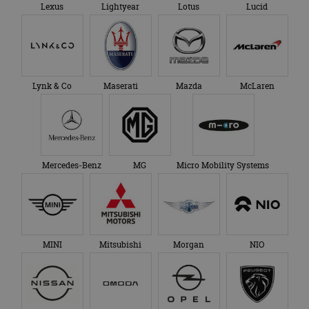
Lexus
Lightyear
Lotus
Lucid
Lynk & Co
Maserati
Mazda
McLaren
Mercedes-Benz
MG
Micro Mobility Systems
MINI
Mitsubishi
Morgan
NIO