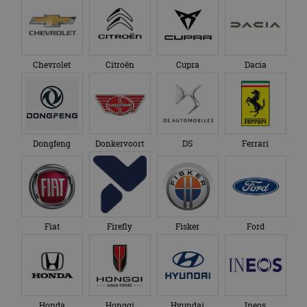
Chevrolet
Citroën
Cupra
Dacia
Dongfeng
Donkervoort
DS
Ferrari
Fiat
Firefly
Fisker
Ford
Honda
Hongqi
Hyundai
Ineos