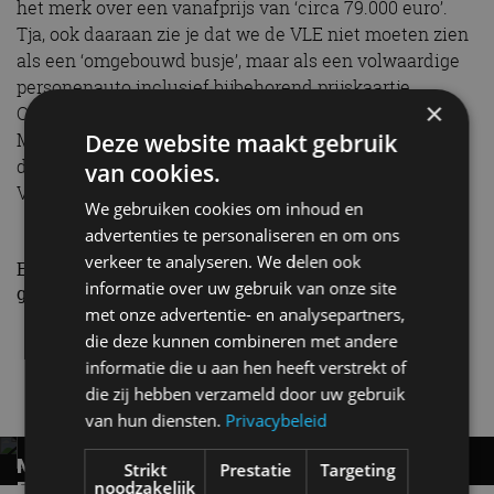
het merk over een vanafprijs van ‘circa 79.000 euro’.
Tja, ook daaraan zie je dat we de VLE niet moeten zien
als een ‘omgebouwd busje’, maar als een volwaardige
personenauto inclusief bijbehorend prijskaartje.
×
Overigens volgt er later nog een tweede model in
Deze website maakt gebruik
Mercedes-Benz’ lijn van super-de-luxe ruimtewagens;
die grotere VLS opereert nóg een treetje hoger dan de
van cookies.
VLE.
We gebruiken cookies om inhoud en
advertenties te personaliseren en om ons
verkeer te analyseren. We delen ook
Een Mercedes-neus nieuwe stijl: een enorme dichte
informatie over uw gebruik van onze site
grille, mét omhoog stekende ster op de motorkap
met onze advertentie- en analysepartners,
die deze kunnen combineren met andere
Mercedes-Benz
VLE
informatie die u aan hen heeft verstrekt of
die zij hebben verzameld door uw gebruik
Gerelateerde berichten
van hun diensten.
Privacybeleid
MERCEDES-BENZ C-KLASSE ELECTRIC
Strikt
Prestatie
Targeting
noodzakelijk
ESTATE: REALISTISCH OF EEN FABELTJE?