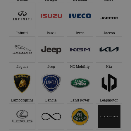
Infiniti
Isuzu
Iveco
Jaecoo
Jaguar
Jeep
KG Mobility
Kia
Lamborghini
Lancia
Land Rover
Leapmotor