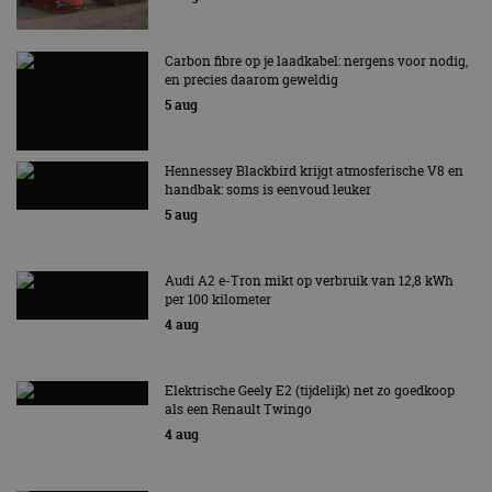
Strikt noodzakelijke cookies maken de
kernfunctionaliteiten van de website mogelijk, zoals
gebruikersaanmelding en accountbeheer. De
website kan niet goed worden gebruikt zonder de
Carbon fibre op je laadkabel: nergens voor nodig,
strikt noodzakelijke cookies.
en precies daarom geweldig
5 aug
Aanbieder
/
Naam
Vervaldatum
Omschrijv
Domein
cf_clearance
1 jaar
Deze cooki
Cloudflare,
Hennessey Blackbird krijgt atmosferische V8 en
gebruikt d
Inc.
CloudFlare
handbak: soms is eenvoud leuker
.autorai.nl
vertrouwd
5 aug
te identific
beveiligin
op basis va
adres van 
Audi A2 e-Tron mikt op verbruik van 12,8 kWh
te omzeilen
essentieel 
per 100 kilometer
ondersteu
4 aug
veiligheid 
website fun
het bieden
beschermi
kwaadaard
Elektrische Geely E2 (tijdelijk) net zo goedkoop
bezoekers.
als een Renault Twingo
4 aug
CookieScriptConsent
4 weken 2
Deze cooki
CookieScript
dagen
gebruikt d
autorai.nl
Google Privacy Policy
Cookie-Scr
service om