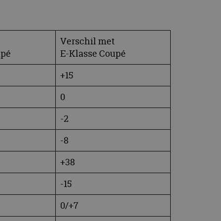
Verschil met
upé
E-Klasse Coupé
+15
0
-2
-8
+38
-15
0/+7