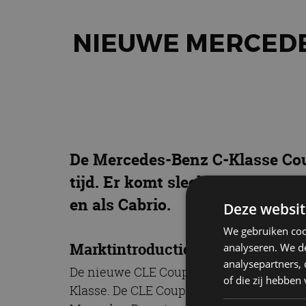
NIEUWE MERCEDE
De Mercedes-Benz C-Klasse Cou
tijd. Er komt slechts één model
en als Cabrio.
Deze websit
We gebruiken coo
Marktintroductie CLE Coupé en C
analyseren. We de
analysepartners,
De nieuwe CLE Coupé is volgens de Duits
of die zij hebbe
Klasse. De CLE Coupé komt in november 2