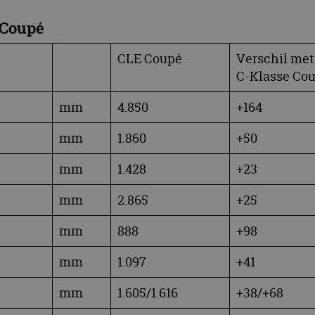
 Coupé
CLE Coupé
Verschil met
C-Klasse Co
mm
4.850
+164
mm
1.860
+50
mm
1.428
+23
mm
2.865
+25
mm
888
+98
mm
1.097
+41
mm
1.605/1.616
+38/+68