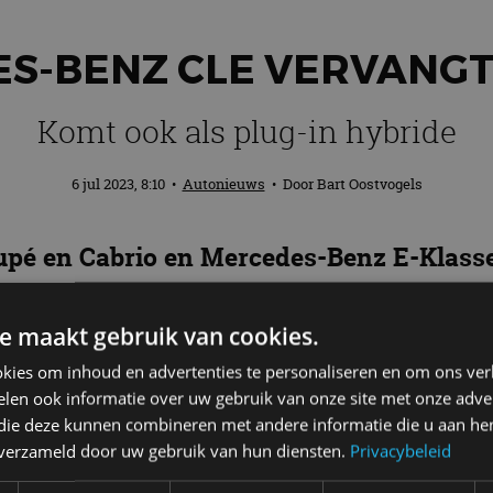
S-BENZ CLE VERVANG
Komt ook als plug-in hybride
6 jul 2023, 8:10
•
Autonieuws
• Door
Bart Oostvogels
pé en Cabrio en Mercedes-Benz E-Klasse 
 voor terug. Dat is deze nieuwe Mercedes
e maakt gebruik van cookies.
kies om inhoud en advertenties te personaliseren en om ons ver
LE Cabriolet
len ook informatie over uw gebruik van onze site met onze adver
 die deze kunnen combineren met andere informatie die u aan hen
e fabrikant gebaseerd op de conceptuele en technisc
n verzameld door uw gebruik van hun diensten.
Privacybeleid
023 in Europa op de markt. De CLE Cabriolet volgt in