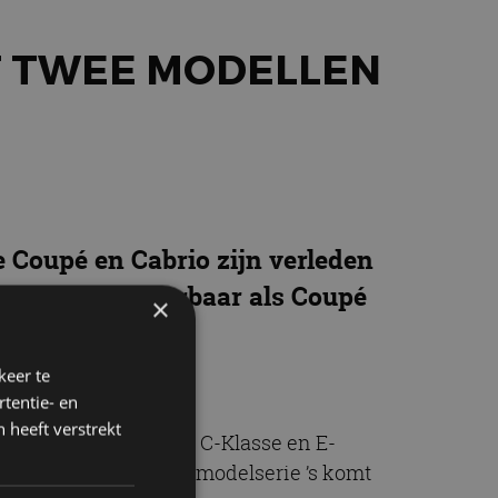
T TWEE MODELLEN
Coupé en Cabrio zijn verleden
-Benz CLE, leverbaar als Coupé
×
keer te
tentie- en
 heeft verstrekt
he innovaties van de C-Klasse en E-
 2024. Met de nieuwe modelserie ’s komt