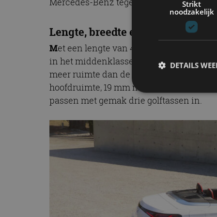
Mercedes-Benz tegemoet aan de wensen v
Strikt
noodzakelijk
Lengte, breedte en hoogte
M
et een lengte van 4.850 mm, een breed
in het middenklassesegment. Met zijn m
DETAILS WE
meer ruimte dan de C-Klasse Coupé. De 
hoofdruimte, 19 mm meer schouder- en e
passen met gemak drie golftassen in.
S
Strikt noodzakelijke
accountbeheer. De we
Naam
cf_clearance