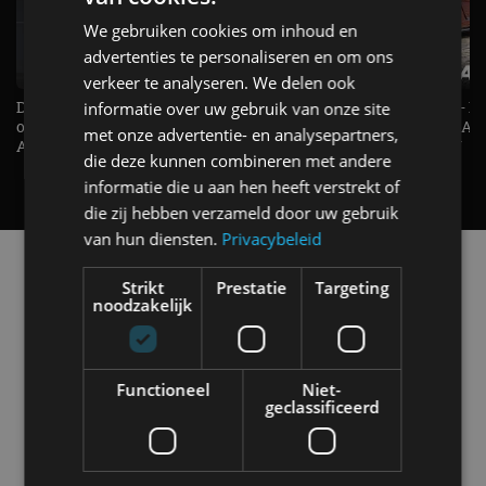
We gebruiken cookies om inhoud en
advertenties te personaliseren en om ons
verkeer te analyseren. We delen ook
De Renault Twingo heeft een
De perfecte (gezins)taxi? - 
informatie over uw gebruik van onze site
opvallende snelheidsmeter! -
ES500e (2026) - REVIEW - AL
met onze advertentie- en analysepartners,
AutoRAI TV
UITGELEGD! - AutoRAI TV
die deze kunnen combineren met andere
informatie die u aan hen heeft verstrekt of
die zij hebben verzameld door uw gebruik
van hun diensten.
Privacybeleid
Alle automerken
Selecteer een merk voor meer informatie, modellen
Strikt
Prestatie
Targeting
noodzakelijk
en alle nieuwsberichten
Functioneel
Niet-
geclassificeerd
Abarth
Aiways
Alfa Romeo
Alpine