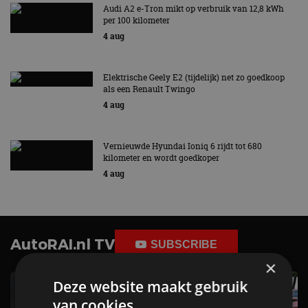
Audi A2 e-Tron mikt op verbruik van 12,8 kWh
per 100 kilometer
4 aug
Elektrische Geely E2 (tijdelijk) net zo goedkoop
als een Renault Twingo
4 aug
Vernieuwde Hyundai Ioniq 6 rijdt tot 680
kilometer en wordt goedkoper
4 aug
AutoRAI.nl TV
SUBSCRIBE
×
Deze website maakt gebruik
van cookies.