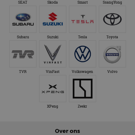
SEAT
Skoda
Smart
SsangYong
Subaru
Suzuki
Tesla
Toyota
TVR
VinFast
Volkswagen
Volvo
XPeng
Zeekr
Over ons