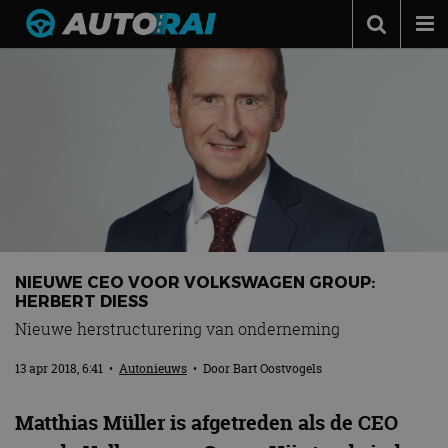
Autonieuws
Podcast
Autotests
Automerken
Adverteren
Contact
NIEUWE CEO VOOR VOLKSWAGEN GROUP:
MotorRAI.nl
HERBERT DIESS
Nieuwe herstructurering van onderneming
13 apr 2018, 6:41
•
Autonieuws
• Door
Bart Oostvogels
Matthias Müller is afgetreden als de CEO