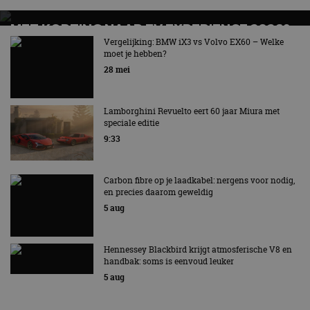
MET KORTING NAAR EV EXPERIENCE 2026?
AUTORAI REGELT HET!
Vergelijking: BMW iX3 vs Volvo EX60 – Welke
moet je hebben?
EV Experience 2026 van 24 tot 26 september
28 mei
Lamborghini Revuelto eert 60 jaar Miura met
speciale editie
9:33
Carbon fibre op je laadkabel: nergens voor nodig,
en precies daarom geweldig
5 aug
Hennessey Blackbird krijgt atmosferische V8 en
handbak: soms is eenvoud leuker
5 aug