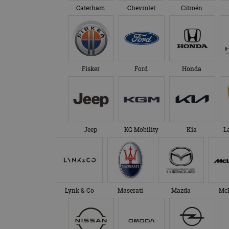
Caterham
Chevrolet
Citroën
Fisker
Ford
Honda
Jeep
KG Mobility
Kia
L
Lynk & Co
Maserati
Mazda
Mc