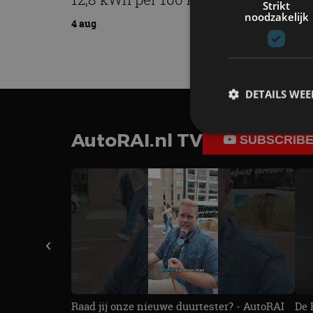
Strikt
noodzakelijk
4 aug
DETAILS WE
AutoRAI.nl TV
SUBSCRIB
S
Strikt noodzakelijke
accountbeheer. De we
Naam
‹
cf_clearance
Raad jij onze nieuwe duurtester? - AutoRAI
De 