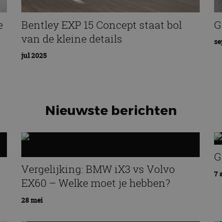
e
Bentley EXP 15 Concept staat bol
G
van de kleine details
se
jul 2025
Nieuwste berichten
G
Vergelijking: BMW iX3 vs Volvo
7 
EX60 – Welke moet je hebben?
28 mei