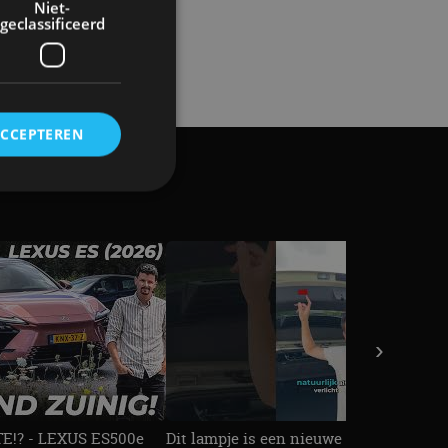
Niet-
geclassificeerd
ACCEPTEREN
rd
elding en
›
ervice om
es van de bezoeker
unen van de
den van
!? - LEXUS ES500e
Dit lampje is een nieuwe veiligheidseis