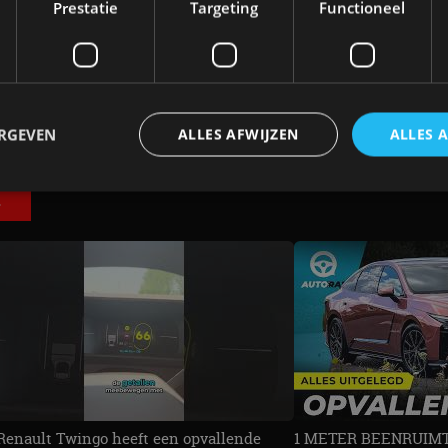
Prestatie
Targeting
Functioneel
4 aug
ERGEVEN
ALLES AFWIJZEN
ALLES 
E
trikt noodzakelijk
Prestatie
Targeting
Functioneel
Niet-geclassificee
 cookies maken de kernfunctionaliteiten van de website mogelijk, zoals gebruikersaanm
bsite kan niet goed worden gebruikt zonder de strikt noodzakelijke cookies.
Aanbieder
/
Vervaldatum
Omschrijving
Domein
1 jaar
Deze cookie wordt gebruikt door de CloudFlare-s
Cloudflare,
vertrouwd webverkeer te identificeren en alle
Inc.
beveiligingsbeperkingen op basis van het IP-adr
.autorai.nl
te omzeilen. Het is essentieel voor het onderste
veiligheid van een website functies en in het bie
bescherming tegen kwaadaardige bezoekers.
Renault Twingo heeft een opvallende
1 METER BEENRUIMTE