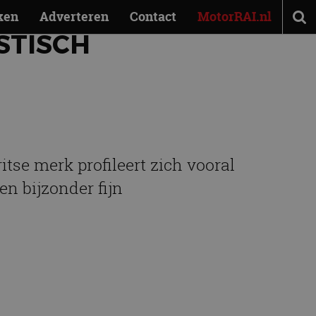
ken
Adverteren
Contact
MotorRAI.nl
STISCH
itse merk profileert zich vooral
en bijzonder fijn