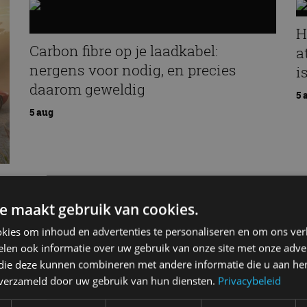
H
Carbon fibre op je laadkabel:
a
nergens voor nodig, en precies
i
daarom geweldig
5 
5 aug
e maakt gebruik van cookies.
kies om inhoud en advertenties te personaliseren en om ons ver
len ook informatie over uw gebruik van onze site met onze adver
 die deze kunnen combineren met andere informatie die u aan hen
n verzameld door uw gebruik van hun diensten.
Privacybeleid
an
Elektrische Geely E2 (tijdelijk) net zo
goedkoop als een Renault Twingo