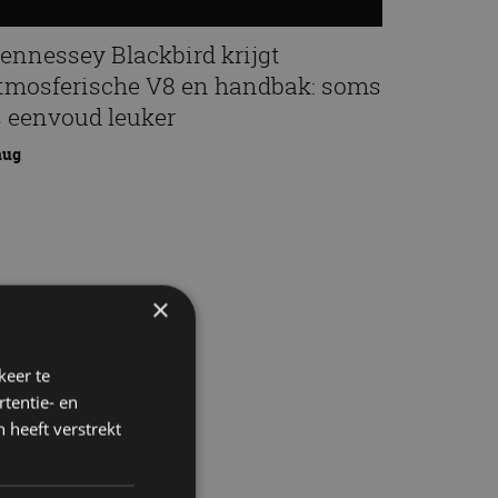
ennessey Blackbird krijgt
tmosferische V8 en handbak: soms
s eenvoud leuker
aug
×
keer te
tentie- en
 heeft verstrekt