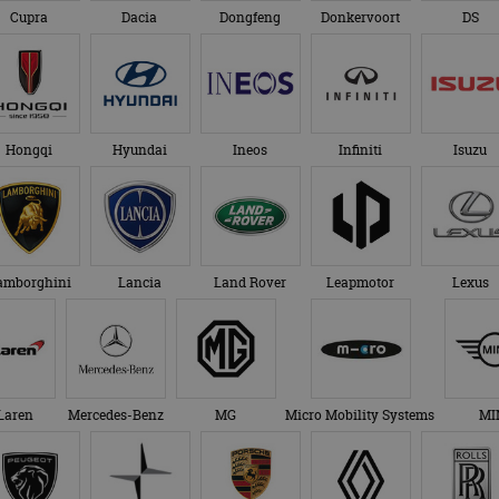
Cupra
Dacia
Dongfeng
Donkervoort
DS
Hongqi
Hyundai
Ineos
Infiniti
Isuzu
amborghini
Lancia
Land Rover
Leapmotor
Lexus
Laren
Mercedes-Benz
MG
Micro Mobility Systems
MI