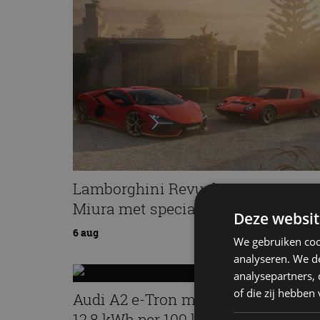
Lamborghini Revuelto eert 60 jaar
Miura met speciale editie
Deze websit
6 aug
We gebruiken coo
analyseren. We de
analysepartners,
of die zij hebbe
Audi A2 e-Tron mikt op verbruik v
12,8 kWh per 100 kilometer