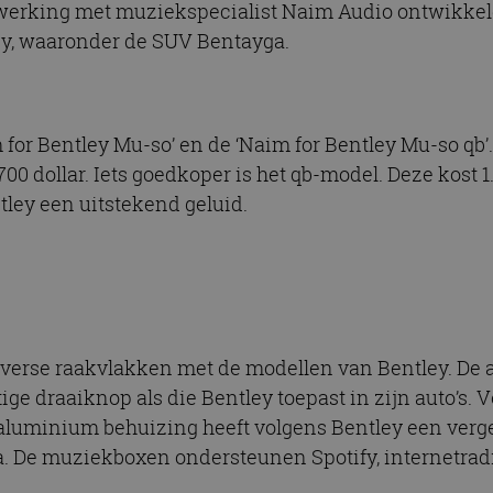
werking met muziekspecialist Naim Audio ontwikkel
ley, waaronder de SUV Bentayga.
m for Bentley Mu-so’ en de ‘Naim for Bentley Mu-so qb
700 dollar. Iets goedkoper is het qb-model. Deze kost 
ley een uitstekend geluid.
iverse raakvlakken met de modellen van Bentley. De a
ige draaiknop als die Bentley toepast in zijn auto’s.
aluminium behuizing heeft volgens Bentley een verge
a. De muziekboxen ondersteunen Spotify, internetrad