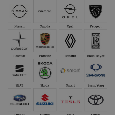
Nissan
Omoda
Opel
Peugeot
Polestar
Porsche
Renault
Rolls-Royce
SEAT
Skoda
Smart
SsangYong
Subaru
Suzuki
Tesla
Toyota