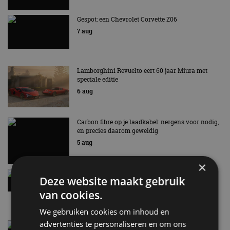
Gespot: een Chevrolet Corvette Z06
7 aug
Lamborghini Revuelto eert 60 jaar Miura met
speciale editie
6 aug
Carbon fibre op je laadkabel: nergens voor nodig,
en precies daarom geweldig
5 aug
×
Hennessey Blackbird krijgt atmosferische V8 en
Deze website maakt gebruik
handbak: soms is eenvoud leuker
van cookies.
5 aug
We gebruiken cookies om inhoud en
advertenties te personaliseren en om ons
Audi A2 e-Tron mikt op verbruik van 12,8 kWh