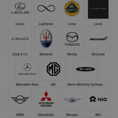
advertenties die de
_ga_SC6JKZPPKY
.autorai.nl
1 jaar 1
Deze cookie wordt
eindgebruiker heeft
maand
gebruikt door
gezien voordat hij de
Google Analytics
genoemde website
om de sessiestatus
bezocht.
te behouden.
Lexus
Lightyear
Lotus
Lucid
Lynk & Co
Maserati
Mazda
McLaren
Mercedes-Benz
MG
Micro Mobility Systems
MINI
Mitsubishi
Morgan
NIO