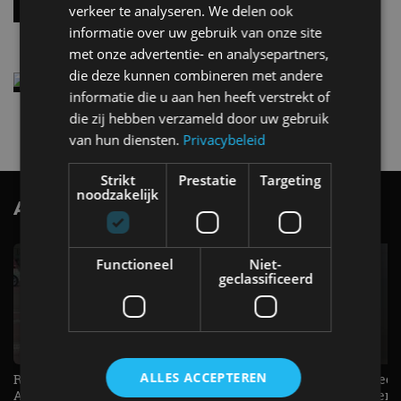
per 100 kilometer
verkeer te analyseren. We delen ook
4 aug
informatie over uw gebruik van onze site
met onze advertentie- en analysepartners,
die deze kunnen combineren met andere
Elektrische Geely E2 (tijdelijk) net zo goedkoop
informatie die u aan hen heeft verstrekt of
als een Renault Twingo
4 aug
die zij hebben verzameld door uw gebruik
van hun diensten.
Privacybeleid
Strikt
Prestatie
Targeting
noodzakelijk
AutoRAI.nl TV
SUBSCRIBE
Functioneel
Niet-
geclassificeerd
ALLES ACCEPTEREN
Raad jij onze nieuwe duurtester? -
De Renault Twingo heeft een
AutoRAI TV
opvallende snelheidsmeter! -