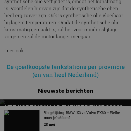
synthetische olie verfijnder is, omdat het kunstmatig
is. Voordelen hiervan zijn dat de synthetische oliën
heel erg zuiver zijn. Ook is synthetische olie vloeibaar
bij lagere temperaturen. Omdat de synthetische olie
kunstmatig gemaakt is, zal het voor minder slijtage
zorgen en zal de motor langer meegaan.
Lees ook:
De goedkoopste tankstations per provincie
(en van heel Nederland)
Nieuwste berichten
MET KORTING NAAR EV EXPERIENCE 2026?
AUTORAI REGELT HET!
Vergelijking: BMW iX3 vs Volvo EX60 – Welke
moet je hebben?
EV Experience 2026 van 24 tot 26 september
28 mei