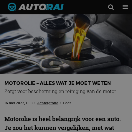
Autonieuws
Podcast
Autotests
Automerken
Adverteren
Contact
MOTOROLIE – ALLES WAT JE MOET WETEN
MotorRAI.nl
Zorgt voor bescherming en reiniging van de motor
16 mei 2022, 11:13
•
Achtergrond
• Door
Motorolie is heel belangrijk voor een auto.
Je zou het kunnen vergelijken, met wat