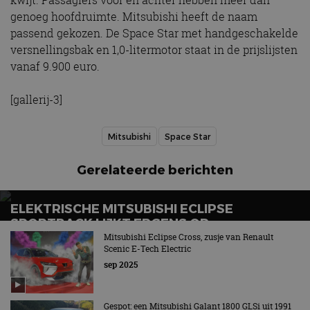
kwijt. Passagiers voor én achter hebben meer dan
genoeg hoofdruimte. Mitsubishi heeft de naam
passend gekozen. De Space Star met handgeschakelde
versnellingsbak en 1,0-litermotor staat in de prijslijsten
vanaf 9.900 euro.
[gallerij-3]
Mitsubishi
Space Star
Gerelateerde berichten
ELEKTRISCHE MITSUBISHI ECLIPSE
SPORTBACK LIJKT ERGENS OP…
Mitsubishi Eclipse Cross, zusje van Renault
Scenic E-Tech Electric
sep 2025
Gespot: een Mitsubishi Galant 1800 GLSi uit 1991