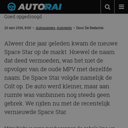
MITSUBISHI SPACE STAR 1.2 CVT – RIJTEST
Goed opgedroogd
Autonieuws
20 mrt 2016, 8:00
•
Autonieuws
,
Autotests
• Door
De Redactie
Podcast
Autotests
Alweer drie jaar geleden kwam de nieuwe
Space Star op de markt. Hoewel de naam
Automerken
dat deed vermoeden, was het niet de
Adverteren
opvolger van de oude MPV met dezelfde
Contact
naam. De Space Star volgde namelijk de
MotorRAI.nl
Colt op. De auto werd kleiner, maar aan
ruimte was vanbinnen nog steeds geen
gebrek. We rijden nu met de recentelijk
vernieuwde Space Star.