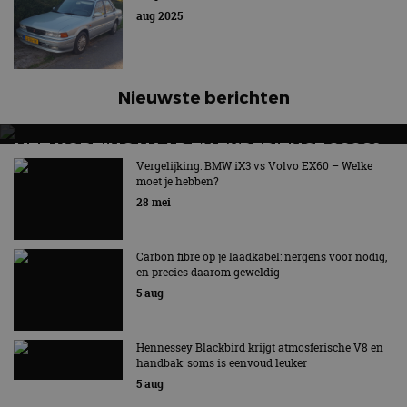
aug 2025
Nieuwste berichten
MET KORTING NAAR EV EXPERIENCE 2026?
AUTORAI REGELT HET!
Vergelijking: BMW iX3 vs Volvo EX60 – Welke
moet je hebben?
EV Experience 2026 van 24 tot 26 september
28 mei
Carbon fibre op je laadkabel: nergens voor nodig,
en precies daarom geweldig
5 aug
Hennessey Blackbird krijgt atmosferische V8 en
handbak: soms is eenvoud leuker
5 aug