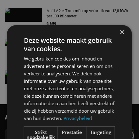
Audi A2 e-Tron mikt op verbruik van 12,8 kWh
per 100 kilometer
4 aug
×
Deze website maakt gebruik
Elektrische Geely E2 (tijdelijk) net zo goedkoop
van cookies.
als een Renault Twingo
4 aug
We gebruiken cookies om inhoud en
advertenties te personaliseren en om ons
Vernieuwde Hyundai Ioniq 6 rijdt tot 680
verkeer te analyseren. We delen ook
kilometer en wordt goedkoper
informatie over uw gebruik van onze site
4 aug
met onze advertentie- en analysepartners,
die deze kunnen combineren met andere
informatie die u aan hen heeft verstrekt of
die zij hebben verzameld door uw gebruik
AutoRAI.nl TV
SUBSCRIBE
van hun diensten.
Privacybeleid
Strikt
Prestatie
Targeting
noodzakelijk