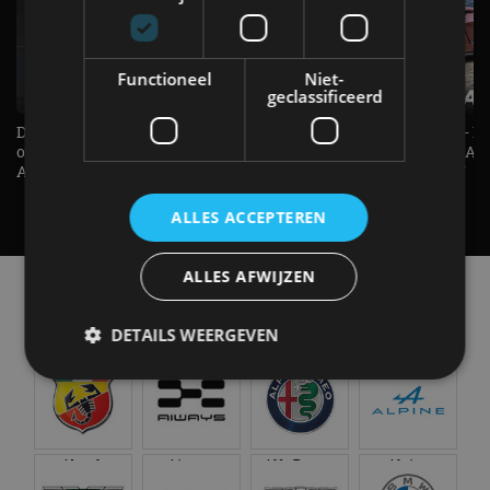
Functioneel
Niet-
geclassificeerd
De Renault Twingo heeft een
De perfecte (gezins)taxi? - 
opvallende snelheidsmeter! -
ES500e (2026) - REVIEW - AL
AutoRAI TV
UITGELEGD! - AutoRAI TV
ALLES ACCEPTEREN
ALLES AFWIJZEN
Alle automerken
Selecteer een merk voor meer informatie, modellen
DETAILS WEERGEVEN
en alle nieuwsberichten
Strikt noodzakelijk
Prestatie
Targeting
Functioneel
Niet-geclassificeerd
Abarth
Aiways
Alfa Romeo
Alpine