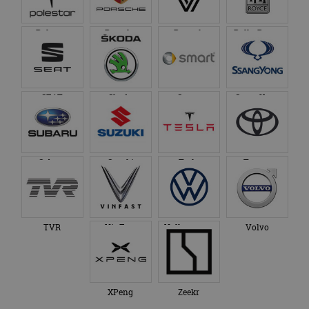
Polestar
Porsche
Renault
Rolls-Royce
SEAT
Skoda
Smart
SsangYong
Subaru
Suzuki
Tesla
Toyota
TVR
VinFast
Volkswagen
Volvo
XPeng
Zeekr