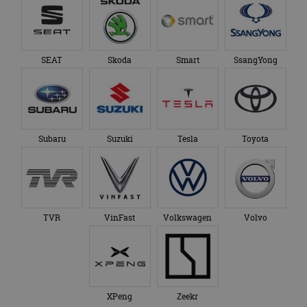
SEAT
Skoda
Smart
SsangYong
Subaru
Suzuki
Tesla
Toyota
TVR
VinFast
Volkswagen
Volvo
XPeng
Zeekr