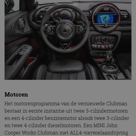
Motoren
Het motorenprogramma van de vernieuwde Clubman
bestaat in eerste instantie uit twee 3-cilindermotoren
en een 4-cilinder benzinemotor alsook twee 3-cilinder
en twee 4-cilinder dieselmotoren. Een MINI John
Cooper Works Clubman met ALL4-vierwielaandrijving