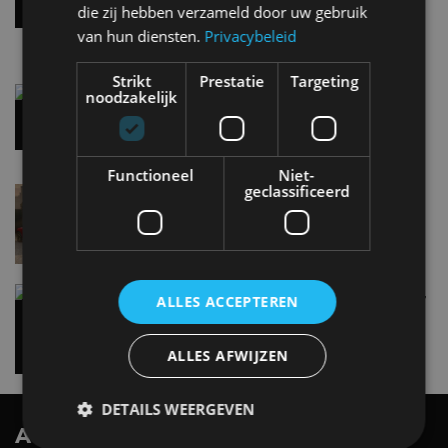
die zij hebben verzameld door uw gebruik
8:10
van hun diensten.
Privacybeleid
Strikt
Prestatie
Targeting
Gespot: een Chevrolet Corvette Z06
noodzakelijk
7 aug
Functioneel
Niet-
geclassificeerd
Lamborghini Revuelto eert 60 jaar Miura met
speciale editie
6 aug
Carbon fibre op je laadkabel: nergens voor nodig,
ALLES ACCEPTEREN
en precies daarom geweldig
5 aug
ALLES AFWIJZEN
DETAILS WEERGEVEN
AutoRAI.nl TV
SUBSCRIBE