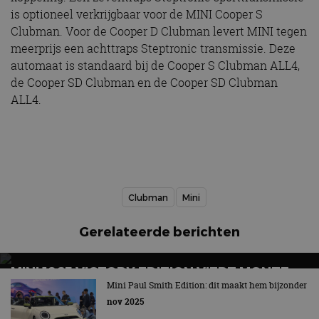
is optioneel verkrijgbaar voor de MINI Cooper S
Clubman. Voor de Cooper D Clubman levert MINI tegen
meerprijs een achttraps Steptronic transmissie. Deze
automaat is standaard bij de Cooper S Clubman ALL4,
de Cooper SD Clubman en de Cooper SD Clubman
ALL4.
Clubman
Mini
Gerelateerde berichten
MINI 1965 VICTORY EDITION VIERT MONTE
CARLO-FEESTJE
Mini Paul Smith Edition: dit maakt hem bijzonder
nov 2025
Misschien wel een jaartje te laat...