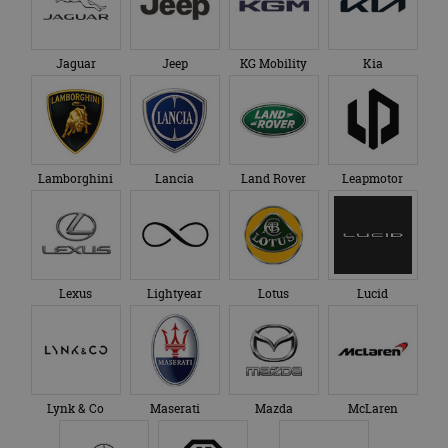
Jaguar
Jeep
KG Mobility
Kia
Lamborghini
Lancia
Land Rover
Leapmotor
Lexus
Lightyear
Lotus
Lucid
Lynk & Co
Maserati
Mazda
McLaren