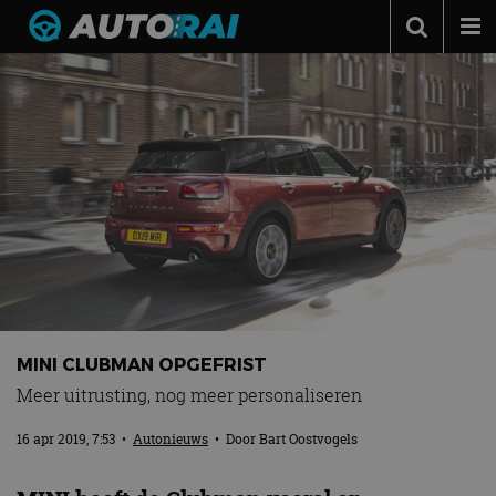
Autonieuws
Podcast
Autotests
Automerken
Adverteren
Contact
MotorRAI.nl
MINI CLUBMAN OPGEFRIST
Meer uitrusting, nog meer personaliseren
16 apr 2019, 7:53
•
Autonieuws
• Door
Bart Oostvogels