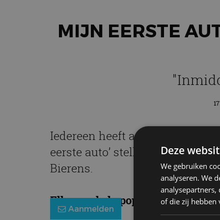
MIJN EERSTE AUT
"Inmidd
17
Iedereen heeft aan zijn of haar 
Deze websit
eerste auto’ stellen lezers van A
Bierens.
We gebruiken coo
analyseren. We de
analysepartners,
Elke week de populairste blogs in
of die zij hebbe
Aanmelden