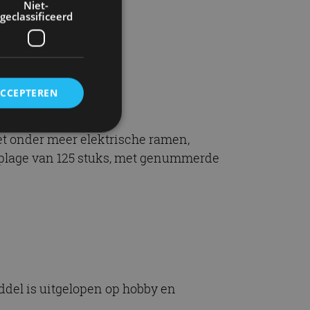
Niet-
.
geclassificeerd
ACCEPTEREN
met onder meer elektrische ramen,
oplage van 125 stuks, met genummerde
rd
elding en
ervice om
es van de bezoeker
unen van de
ddel is uitgelopen op hobby en
den van