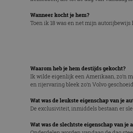
CookieScriptConse
Wanneer kocht je hem?
Toen ik 18 was en net mijn autorijbewijs 
Naam
Naam
omx_consent
Aanbiede
Naam
Domein
g_id_202604151153
_ga
_fbp
Meta Pla
Inc.
.autorai.n
Waarom heb je hem destijds gekocht?
_gcl_au
Google L
.autorai.n
Ik wilde eigenlijk een Amerikaan, zo’n mo
_ga_SC6JKZPPKY
en rijervaring bleek zo’n Volvo geschoeid
IDE
Google L
.doublecl
Wat was de leukste eigenschap van je au
De exclusiviteit, inmiddels bestaan er s
Wat was de slechtste eigenschap van je 
Onderdelen worden vandaag de dag steeds