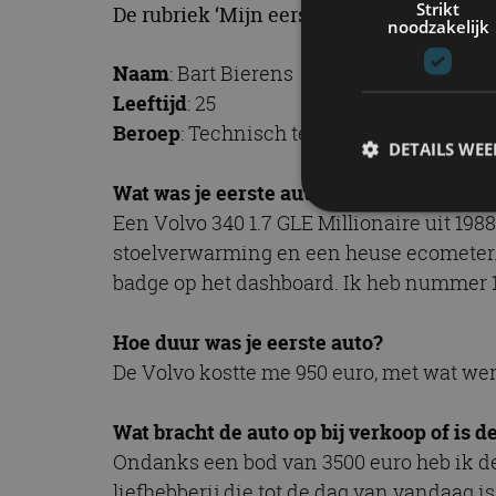
Strikt
De rubriek ‘Mijn eerste auto’ verschijnt
noodzakelijk
Naam
: Bart Bierens
Leeftijd
: 25
Beroep
: Technisch tekenaar en documen
DETAILS WE
Wat was je eerste auto (inclusief motorv
Een Volvo 340 1.7 GLE Millionaire uit 19
stoelverwarming en een heuse ecometer. 
S
badge op het dashboard. Ik heb nummer 1
Strikt noodzakelijke
accountbeheer. De we
Hoe duur was je eerste auto?
Naam
De Volvo kostte me 950 euro, met wat wer
cf_clearance
Wat bracht de auto op bij verkoop of is d
Ondanks een bod van 3500 euro heb ik de
liefhebberij die tot de dag van vandaag i