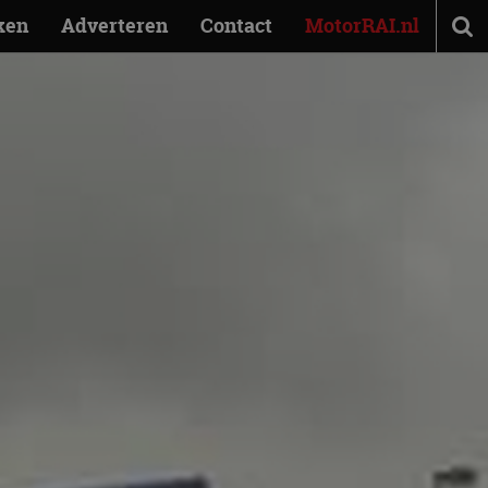
ken
Adverteren
Contact
MotorRAI.nl