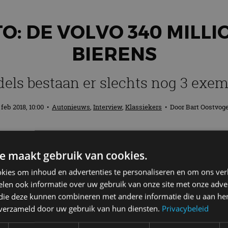
O: DE VOLVO 340 MILL
BIERENS
els bestaan er slechts nog 3 exem
 feb 2018, 10:00
•
Autonieuws
,
Interview
,
Klassiekers
• Door
Bart Oostvog
eerste auto vast en zeker de nodige herinn
e maakt gebruik van cookies.
utoRAI.nl hun eerste auto aan je voor. In d
kies om inhoud en advertenties te personaliseren en om ons ver
len ook informatie over uw gebruik van onze site met onze adver
 die deze kunnen combineren met andere informatie die u aan hen
 je mailbox? Meld je aan voor de nieuwsbrie
n verzameld door uw gebruik van hun diensten.
Privacybeleid