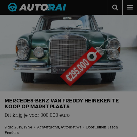
Autonieuws
Podcast
Autotests
Automerken
Adverteren
Contact
MotorRAI.nl
MERCEDES-BENZ VAN FREDDY HEINEKEN TE
KOOP OP MARKTPLAATS
Dit krijg je voor 300.000 euro
9 dec 2019, 19:54
•
Achtergrond
,
Autonieuws
• Door
Ruben Jason
Penders