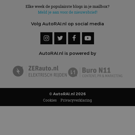
Doubleclick en voert
te berekenen voor
informatie uit over
Elke week de populairste blogs in je mailbox?
de
hoe de eindgebruiker
analyserapporten
Meld je aan voor de nieuwsbrief!
de website gebruikt
van de site.
en over eventuele
advertenties die de
Volg AutoRAI.nl op social media
_ga_SC6JKZPPKY
.autorai.nl
1 jaar 1
Deze cookie wordt
eindgebruiker heeft
maand
gebruikt door
gezien voordat hij de
Google Analytics
genoemde website
om de sessiestatus
bezocht.
te behouden.
AutoRAI.nl is powered by
© AutoRAI.nl 2026
Cookies
Privacyverklaring