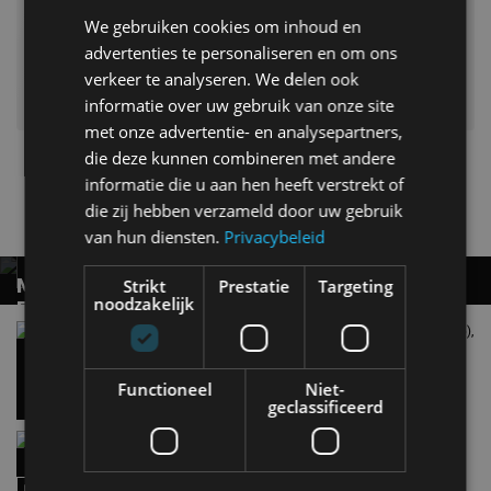
We gebruiken cookies om inhoud en
advertenties te personaliseren en om ons
verkeer te analyseren. We delen ook
informatie over uw gebruik van onze site
met onze advertentie- en analysepartners,
die deze kunnen combineren met andere
freddy heineken
Mercedes-Benz
informatie die u aan hen heeft verstrekt of
die zij hebben verzameld door uw gebruik
Gerelateerde berichten
van hun diensten.
Privacybeleid
MERCEDES-BENZ C-KLASSE ELECTRIC
Strikt
Prestatie
Targeting
noodzakelijk
ESTATE: REALISTISCH OF EEN FABELTJE?
Review – Mercedes-Benz C-Klasse Electric (2026),
Het verlossende antwoord
doorgeslagen of doordacht?
30 jul
Functioneel
Niet-
geclassificeerd
De nieuwe Mercedes-Benz GLA (2026): een GLA
met superkrachten?
30 jul