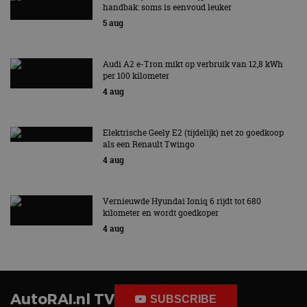
CloudFlare
.autorai.nl
handbak: soms is eenvoud leuker
vertrouwd
5 aug
te identific
beveiligin
op basis va
adres van 
te omzeilen
Audi A2 e-Tron mikt op verbruik van 12,8 kWh
essentieel 
per 100 kilometer
ondersteu
4 aug
veiligheid 
website fun
het bieden
beschermi
kwaadaard
Elektrische Geely E2 (tijdelijk) net zo goedkoop
bezoekers.
als een Renault Twingo
CookieScriptConsent
4 weken 2
Deze cooki
4 aug
CookieScript
dagen
gebruikt d
autorai.nl
Google Privacy Policy
Cookie-Scr
service om
cookievoo
Vernieuwde Hyundai Ioniq 6 rijdt tot 680
bezoekers 
kilometer en wordt goedkoper
onthouden.
banner van
4 aug
Script.com 
noodzakeli
te werken.
AutoRAI.nl TV
SUBSCRIBE