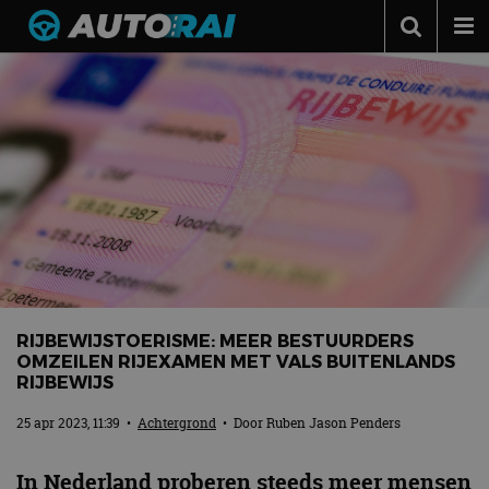
Autonieuws
Podcast
Autotests
Automerken
Adverteren
Contact
MotorRAI.nl
RIJBEWIJSTOERISME: MEER BESTUURDERS
OMZEILEN RIJEXAMEN MET VALS BUITENLANDS
RIJBEWIJS
25 apr 2023, 11:39
•
Achtergrond
• Door
Ruben Jason Penders
In Nederland proberen steeds meer mensen