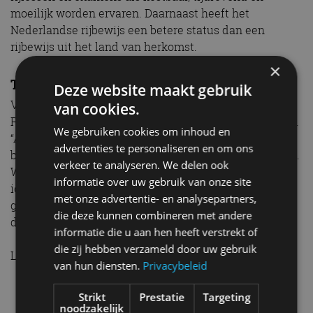
moeilijk worden ervaren. Daarnaast heeft het
Nederlandse rijbewijs een betere status dan een
rijbewijs uit het land van herkomst.
×
Twijfel
Deze website maakt gebruik
Volgens Wim Leutscher, adviseur expertisecentrum
van cookies.
Rijbewijzen, geeft de RDW niet zomaar een rijbewijs af.
We gebruiken cookies om inhoud en
“Als we constateren dat er een buitenlands rijbewijs
advertenties te personaliseren en om ons
binnenkomt gaan we er sowieso van uit dat het vals is.
verkeer te analyseren. We delen ook
We zijn dermate verantwoordelijk, we geven een
informatie over uw gebruik van onze site
identiteitsdocument af. Het moet gewoon 100 procent
met onze advertentie- en analysepartners,
goed zijn. Als er ook maar enige vorm van twijfel is,
die deze kunnen combineren met andere
dan gaat het niet door.”
informatie die u aan hen heeft verstrekt of
die zij hebben verzameld door uw gebruik
Lees ook:
Hoeveel ben je kwijt voor je rijbewijs?
van hun diensten.
Privacybeleid
Hoeveel ben je kwijt voor je rijbewijs?
Strikt
Prestatie
Targeting
noodzakelijk