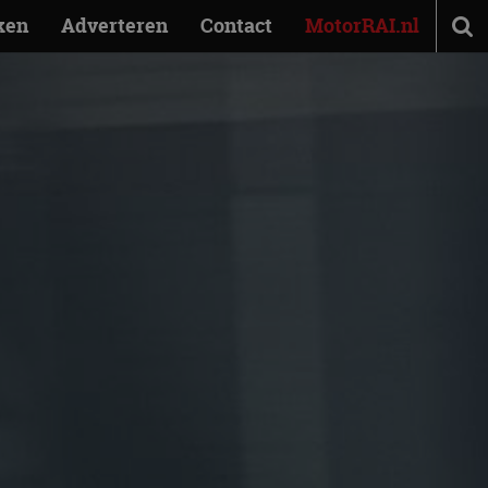
ken
Adverteren
Contact
MotorRAI.nl