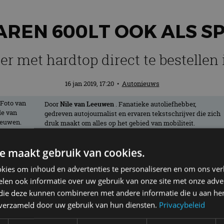
REN 600LT OOK ALS S
r met hardtop direct te bestellen
16 jan 2019, 17:20
•
Autonieuws
Door
Nile van Leeuwen
. Fanatieke autoliefhebber,
gedreven autojournalist en ervaren tekstschrijver die zich
druk maakt om alles op het gebied van mobiliteit.
e maakt gebruik van cookies.
 van de McLaren 720S Spider lanceert he
kies om inhoud en advertenties te personaliseren en om ons ver
at het om de open variant van de McLaren
len ook informatie over uw gebruik van onze site met onze adver
e.
 die deze kunnen combineren met andere informatie die u aan hen
n verzameld door uw gebruik van hun diensten.
Privacybeleid