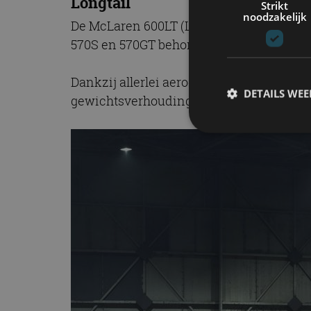
Longtail
Strikt
noodzakelijk
De McLaren 600LT (Longtail) is de extre
570S en 570GT behoren. Hij is krachtiger
Dankzij allerlei aerodynamische aanpass
DETAILS WE
gewichtsverhouding is de McLaren 600LT
S
Strikt noodzakelijke
accountbeheer. De we
Naam
cf_clearance