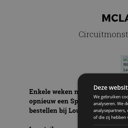
MCLA
Circuitmonste
Deze websit
Enkele weken na de onthulling
We gebruiken coo
opnieuw een Spider. Ditmaal ga
analyseren. We de
bestellen bij Louwman Exclusiv
analysepartners,
of die zij hebbe