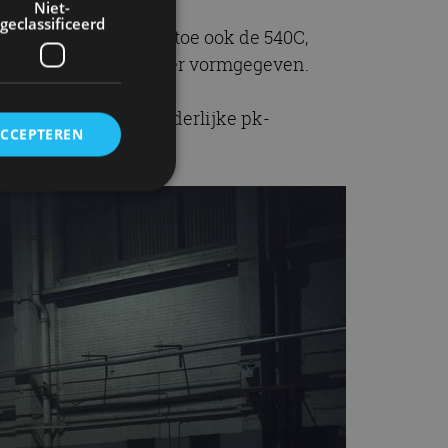
Niet-
geclassificeerd
en van
McLaren
, waartoe ook de 540C,
aanzienlijk agressiever vormgegeven.
banden en een uitzonderlijke pk-
ACCEPTEREN
rd
elding en
ervice om
es van de bezoeker
unen van de
den van