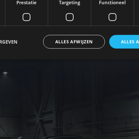
Prestatie
Targeting
Functioneel
emste uitvoering van de kleinere Sport Series-modell
 en lichter dan de 570GT en zowel binnen als buiten 
ingen, speciaal ontwikkelde Pirelli P Zero Trofeo R-
ERGEVEN
ALLES AFWIJZEN
ALLES 
 een circuitmonster voor gevorderden.
trikt noodzakelijk
Prestatie
Targeting
Functioneel
Niet-geclassificee
 cookies maken de kernfunctionaliteiten van de website mogelijk, zoals gebruikersaanm
bsite kan niet goed worden gebruikt zonder de strikt noodzakelijke cookies.
Aanbieder
/
Vervaldatum
Omschrijving
Domein
1 jaar
Deze cookie wordt gebruikt door de CloudFlare-s
Cloudflare,
vertrouwd webverkeer te identificeren en alle
Inc.
beveiligingsbeperkingen op basis van het IP-adr
.autorai.nl
te omzeilen. Het is essentieel voor het onderste
veiligheid van een website functies en in het bie
bescherming tegen kwaadaardige bezoekers.