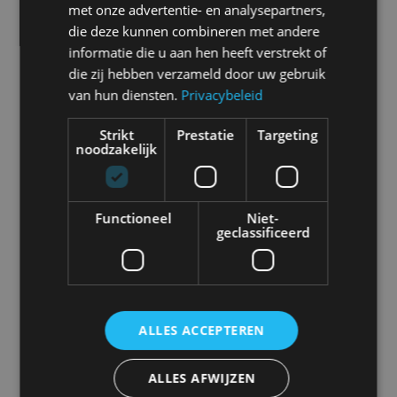
met onze advertentie- en analysepartners,
Alle automerken
die deze kunnen combineren met andere
Selecteer een merk voor meer informatie, modellen
informatie die u aan hen heeft verstrekt of
en alle nieuwsberichten
die zij hebben verzameld door uw gebruik
van hun diensten.
Privacybeleid
Strikt
Prestatie
Targeting
noodzakelijk
Abarth
Aiways
Alfa Romeo
Alpine
Functioneel
Niet-
geclassificeerd
Aston Martin
Audi
Bentley
BMW
ALLES ACCEPTEREN
Bugatti
BYD
Cadillac
Caterham
ALLES AFWIJZEN