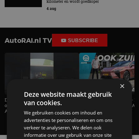
kilometer en wordt goedkoper
4 aug
AutoRAI.nl TV
SUBSCRIBE
×
Deze website maakt gebruik
De Renault Twingo heeft een
De perfecte (gezins)taxi? - 
van cookies.
opvallende snelheidsmeter! -
ES500e (2026) - REVIEW - AL
AutoRAI TV
UITGELEGD! - AutoRAI TV
We gebruiken cookies om inhoud en
advertenties te personaliseren en om ons
verkeer te analyseren. We delen ook
informatie over uw gebruik van onze site