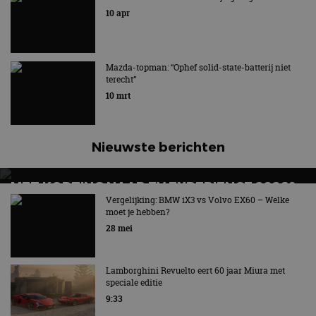
10 apr
Techniek kan bijdragen aan het verminderen van de
netto CO2-uitstoot
Mazda-topman: “Ophef solid-state-batterij niet
terecht”
10 mrt
Nieuwste berichten
MET KORTING NAAR EV EXPERIENCE 2026?
AUTORAI REGELT HET!
Vergelijking: BMW iX3 vs Volvo EX60 – Welke
moet je hebben?
EV Experience 2026 van 24 tot 26 september
28 mei
Lamborghini Revuelto eert 60 jaar Miura met
speciale editie
9:33