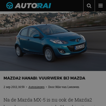
Autonieuws
Podcast
Autotests
Automerken
Adverteren
Contact
MotorRAI.nl
MAZDA2 HANABI: VUURWERK BIJ MAZDA
2 sep 2013, 16:59
•
Autonieuws
• Door
Nile van Leeuwen
Na de Mazda MX-5 is nu ook de Mazda2