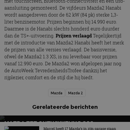
met touchscreen, Bluetooth-connectiviteit en een usb-
aansluiting gemonteerd. De vijfdeurs Mazda2 Hanabi
wordt aangedreven door de 62 kW (84 pk) sterke 1,3-
liter benzinemotor. Prijzen beginnen bij 14.990 euro.
Daarmee is de Hanabi slechts honderd euro duurder
dan de TS+-uitvoering.
Prijzen verlaagd
Tegelijkertijd
met de introductie van Mazda2 Hanabi heeft het merk
de prijzen van alle versies verlaagd. De basisversie,
ofwel de Mazda2 1.3 XS, is nu leverbaar voor prijzen
vanaf 12.990 euro. De Mazda2 won afgelopen jaar nog
de AutoWeek TevredenheidsTrofee dankzij het
rijplezier, comfort en de stijl die hij biedt.
Mazda
Mazda 2
Gerelateerde berichten
MAZDA ZET ONTWIKKELING CO2-
AFVANGINSTALLATIE VOORT
Marcel heeft 17 Mazda’s in zijn garage staan