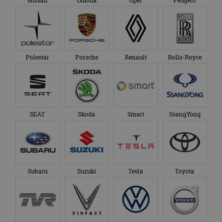
Nissan
Omoda
Opel
Peugeot
genoemde website
om de sessiestatus
bezocht.
te behouden.
Polestar
Porsche
Renault
Rolls-Royce
SEAT
Skoda
Smart
SsangYong
Subaru
Suzuki
Tesla
Toyota