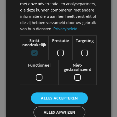
met onze advertentie- en analysepartners,
Alle automerken
die deze kunnen combineren met andere
Selecteer een merk voor meer informatie, modellen
informatie die u aan hen heeft verstrekt of
en alle nieuwsberichten
die zij hebben verzameld door uw gebruik
van hun diensten.
Privacybeleid
Strikt
Prestatie
Targeting
noodzakelijk
Abarth
Aiways
Alfa Romeo
Alpine
Functioneel
Niet-
geclassificeerd
Aston Martin
Audi
Bentley
BMW
ALLES ACCEPTEREN
Bugatti
BYD
Cadillac
Caterham
ALLES AFWIJZEN