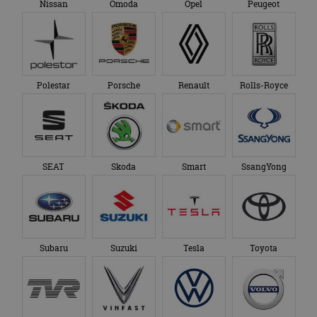
Nissan
Omoda
Opel
Peugeot
genoemde website
om de sessiestatus
bezocht.
te behouden.
Polestar
Porsche
Renault
Rolls-Royce
SEAT
Skoda
Smart
SsangYong
Subaru
Suzuki
Tesla
Toyota