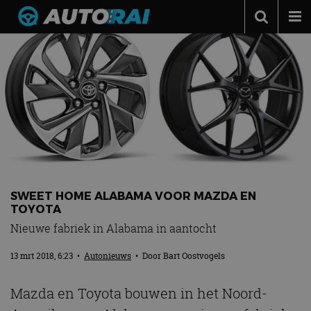
Autonieuws
Podcast
Autotests
Automerken
Adverteren
Contact
SWEET HOME ALABAMA VOOR MAZDA EN
MotorRAI.nl
TOYOTA
Nieuwe fabriek in Alabama in aantocht
13 mrt 2018, 6:23
•
Autonieuws
• Door
Bart Oostvogels
Mazda en Toyota bouwen in het Noord-