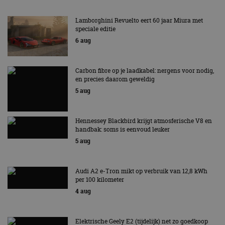
Lamborghini Revuelto eert 60 jaar Miura met
speciale editie
6 aug
Carbon fibre op je laadkabel: nergens voor nodig,
en precies daarom geweldig
5 aug
Hennessey Blackbird krijgt atmosferische V8 en
handbak: soms is eenvoud leuker
5 aug
Audi A2 e-Tron mikt op verbruik van 12,8 kWh
per 100 kilometer
4 aug
Elektrische Geely E2 (tijdelijk) net zo goedkoop