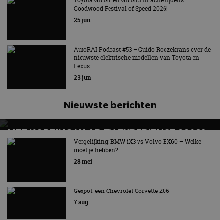
GEZIN
Toyota GR GT en GR GT3 in actie tijdens
Goodwood Festival of Speed 2026!
Wat is de beste elektrische gezinsauto voor grote
25 jun
gezinnen?
AutoRAI Podcast #53 – Guido Roozekrans over de
nieuwste elektrische modellen van Toyota en
Lexus
23 jun
Nieuwste berichten
MET KORTING NAAR EV EXPERIENCE 2026?
AUTORAI REGELT HET!
Vergelijking: BMW iX3 vs Volvo EX60 – Welke
moet je hebben?
EV Experience 2026 van 24 tot 26 september
28 mei
Gespot: een Chevrolet Corvette Z06
7 aug