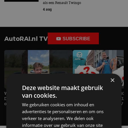
als een Renault Twingo
4 aug
AutoRAI.nl TV
SUBSCRIBE
×
Deze website maakt gebruik
Welke elektrische auto past bij jou?
1.500 KG Trekgewicht & 380
van cookies.
De EV Experience geeft antwoord
elektrische pk's, maar WELK
op je vraag! - AutoRAI TV
AUTO is het? - AutoRAI TV
We gebruiken cookies om inhoud en
advertenties te personaliseren en om ons
verkeer te analyseren. We delen ook
informatie over uw gebruik van onze site