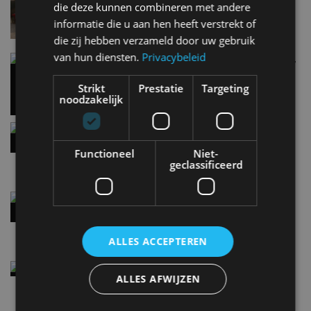
speciale editie
die deze kunnen combineren met andere
6 aug
informatie die u aan hen heeft verstrekt of
die zij hebben verzameld door uw gebruik
van hun diensten.
Privacybeleid
Carbon fibre op je laadkabel: nergens voor nodig,
en precies daarom geweldig
5 aug
Strikt
Prestatie
Targeting
noodzakelijk
Hennessey Blackbird krijgt atmosferische V8 en
handbak: soms is eenvoud leuker
Functioneel
Niet-
5 aug
geclassificeerd
Audi A2 e-Tron mikt op verbruik van 12,8 kWh
per 100 kilometer
4 aug
ALLES ACCEPTEREN
Elektrische Geely E2 (tijdelijk) net zo goedkoop
ALLES AFWIJZEN
als een Renault Twingo
4 aug