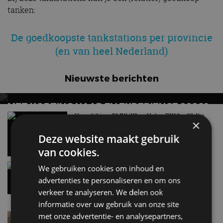
tanken:
De goedkoopste tankstations per provincie
(en van heel Nederland)
Nieuwste berichten
MET KORTING NAAR EV EXPERIENCE 2026?
AUTORAI REGELT HET!
Vergelijking: BMW iX3 vs Volvo EX60 – Welke
×
moet je hebben?
EV Experience 2026 van 24 tot 26 september
28 mei
Deze website maakt gebruik
van cookies.
Gespot: een Chevrolet Corvette Z06
We gebruiken cookies om inhoud en
7 aug
advertenties te personaliseren en om ons
verkeer te analyseren. We delen ook
informatie over uw gebruik van onze site
met onze advertentie- en analysepartners,
Lamborghini Revuelto eert 60 jaar Miura met