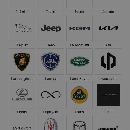
Infiniti
Isuzu
Iveco
Jaecoo
Jaguar
Jeep
KG Mobility
Kia
Lamborghini
Lancia
Land Rover
Leapmotor
Lexus
Lightyear
Lotus
Lucid