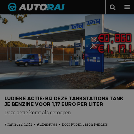
Autonieuws
Podcast
Autotests
Automerken
Adverteren
Contact
MotorRAI.nl
LUDIEKE ACTIE: BIJ DEZE TANKSTATIONS TANK
JE BENZINE VOOR 1,17 EURO PER LITER
Deze actie komt als geroepen
7 mrt 2022, 12:41
•
Autonieuws
• Door
Ruben Jason Penders