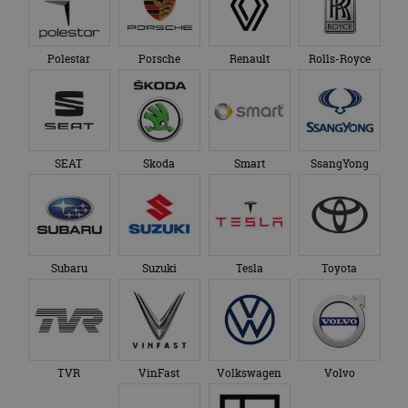
Polestar
Porsche
Renault
Rolls-Royce
SEAT
Skoda
Smart
SsangYong
Subaru
Suzuki
Tesla
Toyota
TVR
VinFast
Volkswagen
Volvo