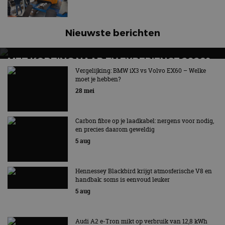
essentieel 
ondersteu
veiligheid 
website fun
Nieuwste berichten
het bieden
beschermi
kwaadaard
bezoekers.
MET KORTING NAAR EV EXPERIENCE 2026?
CookieScriptConsent
4 weken 2
Deze cooki
CookieScript
AUTORAI REGELT HET!
Vergelijking: BMW iX3 vs Volvo EX60 – Welke
dagen
gebruikt d
autorai.nl
moet je hebben?
Google Privacy Policy
Cookie-Scr
EV Experience 2026 van 24 tot 26 september
service om
28 mei
cookievoo
bezoekers 
onthouden.
banner van
Carbon fibre op je laadkabel: nergens voor nodig,
Script.com 
en precies daarom geweldig
noodzakeli
te werken.
5 aug
Hennessey Blackbird krijgt atmosferische V8 en
handbak: soms is eenvoud leuker
Aanbieder
Naam
Vervaldatum
Omschrijvi
5 aug
Aanbieder
/
Domein
Naam
Vervaldatum
Omschrijving
/
Domein
omx_consent
.autorai.nl
1 jaar
_ga
1 jaar 1
Deze cookienaam
Google
Aanbieder
/
Audi A2 e-Tron mikt op verbruik van 12,8 kWh
Naam
Vervaldatum
Omschrijving
g_id_2026041511536766
autorai.nl
1 jaar
maand
is gekoppeld aan
LLC