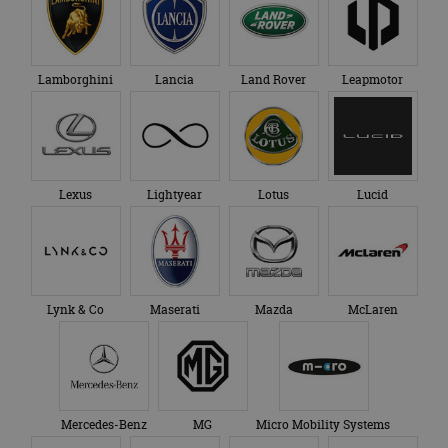
Lamborghini
Lancia
Land Rover
Leapmotor
Lexus
Lightyear
Lotus
Lucid
Lynk & Co
Maserati
Mazda
McLaren
Mercedes-Benz
MG
Micro Mobility Systems