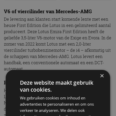
V6 of viercilinder van Mercedes-AMG
De levering aan klanten start komende lente met een
heuse First Edition die Lotus in een gelimiteerd aantal
produceert. Deze Lotus Emira First Edition heeft de
geliefde 3,5-liter V6-motor van de Exige en Evora. In de
zomer van 2022 komt Lotus met een 2,0-liter
viercilinder turbobenzinemotor – de i4 – afkomstig uit
de schappen van Mercedes-AMG. Lotus levert een
handbak, een conventionele automaat en een DCT-
automaat.
×
Deze website maakt gebruik
Prestatiecijfers
van cookies.
Het vermogen van de aandrijflijnen varieert volgens
Lotus van 360 tot 400 pk met een maximum van 430
We gebruiken cookies om inhoud en
Nm aan koppel. Lotus noemt 0-100-cijfers van minder
advertenties te personaliseren en om ons
dan 4,5 seconden en topsnelheden van 290 km/u. Dat
verkeer te analyseren. We delen ook
zijn uitstekende cijfers. Ook de CO2-uitstoot valt mee: