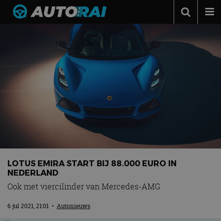
Autonieuws
Podcast
Autotests
Automerken
Adverteren
Contact
MotorRAI.nl
LOTUS EMIRA START BIJ 88.000 EURO IN
NEDERLAND
Ook met viercilinder van Mercedes-AMG
6 jul 2021, 21:01
•
Autonieuws