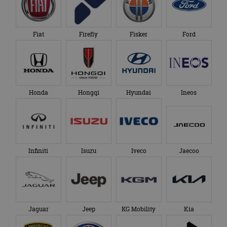
Fiat
Firefly
Fisker
Ford
Honda
Hongqi
Hyundai
Ineos
Infiniti
Isuzu
Iveco
Jaecoo
Jaguar
Jeep
KG Mobility
Kia