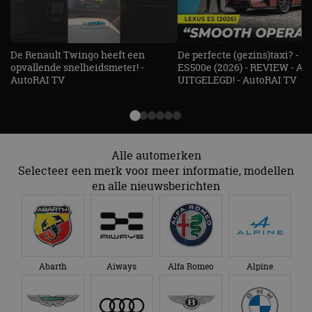
gezien voordat hij de
Google Analytics
genoemde website
om de sessiestatus
bezocht.
te behouden.
De Renault Twingo heeft een
De perfecte (gezins)taxi? - 
opvallende snelheidsmeter! -
ES500e (2026) - REVIEW - AL
AutoRAI TV
UITGELEGD! - AutoRAI TV
Alle automerken
Selecteer een merk voor meer informatie, modellen
en alle nieuwsberichten
Abarth
Aiways
Alfa Romeo
Alpine