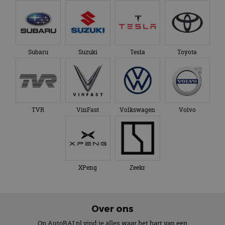
Subaru
Suzuki
Tesla
Toyota
TVR
VinFast
Volkswagen
Volvo
XPeng
Zeekr
Over ons
Op AutoRAI.nl vind je alles waar het hart van een