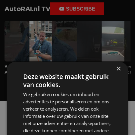
AutoRAI.nl TV
SUBSCRIBE
×
Raad jij onze nieuwe duurtester? -
De Renault Twingo heeft een
AutoRAI TV
opvallende snelheidsmeter! -
Deze website maakt gebruik
AutoRAI TV
van cookies.
We gebruiken cookies om inhoud en
advertenties te personaliseren en om ons
verkeer te analyseren. We delen ook
Alle automerken
informatie over uw gebruik van onze site
Selecteer een merk voor meer informatie, modellen
en alle nieuwsberichten
met onze advertentie- en analysepartners,
die deze kunnen combineren met andere