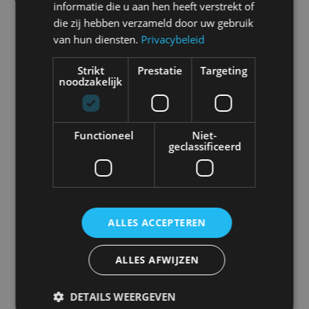
informatie die u aan hen heeft verstrekt of
die zij hebben verzameld door uw gebruik
van hun diensten.
Privacybeleid
Abarth
Aiways
Alfa Romeo
Alpine
Strikt
Prestatie
Targeting
noodzakelijk
Aston Martin
Audi
Bentley
BMW
Functioneel
Niet-
geclassificeerd
Bugatti
BYD
Cadillac
Caterham
ALLES ACCEPTEREN
ALLES AFWIJZEN
Chevrolet
Citroën
Cupra
Dacia
DETAILS WEERGEVEN