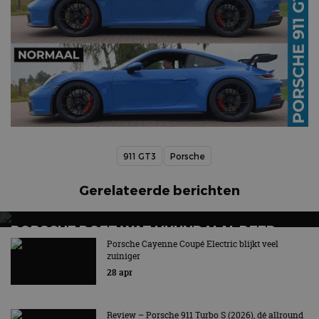
911 GT3
Porsche
Gerelateerde berichten
PORSCHE DOET WAT HYUNDAI AL DEED
Porsche Cayenne Coupé Electric blijkt veel
Zelf schakelen met E-Shift!
zuiniger
28 apr
Review – Porsche 911 Turbo S (2026), dé allround