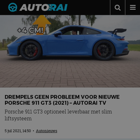
Autonieuws
Podcast
Autotests
Automerken
Adverteren
Contact
MotorRAI.nl
DREMPELS GEEN PROBLEEM VOOR NIEUWE
PORSCHE 911 GT3 (2021) – AUTORAI TV
Porsche 911 GT3 optioneel leverbaar met slim
liftsysteem
5 jul 2021, 14:50
•
Autonieuws