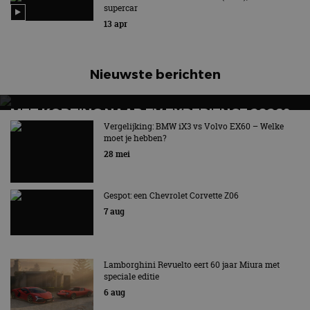
supercar
13 apr
Nieuwste berichten
MET KORTING NAAR EV EXPERIENCE 2026?
AUTORAI REGELT HET!
Vergelijking: BMW iX3 vs Volvo EX60 – Welke
moet je hebben?
EV Experience 2026 van 24 tot 26 september
28 mei
Gespot: een Chevrolet Corvette Z06
7 aug
Lamborghini Revuelto eert 60 jaar Miura met
speciale editie
6 aug