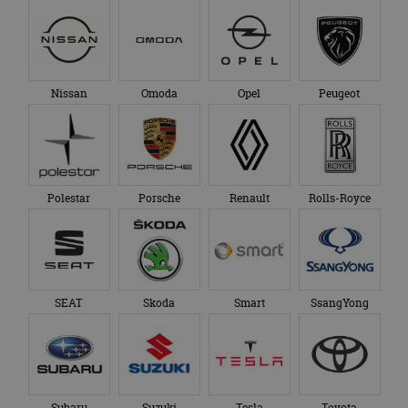
Nissan
Omoda
Opel
Peugeot
Polestar
Porsche
Renault
Rolls-Royce
SEAT
Skoda
Smart
SsangYong
Subaru
Suzuki
Tesla
Toyota