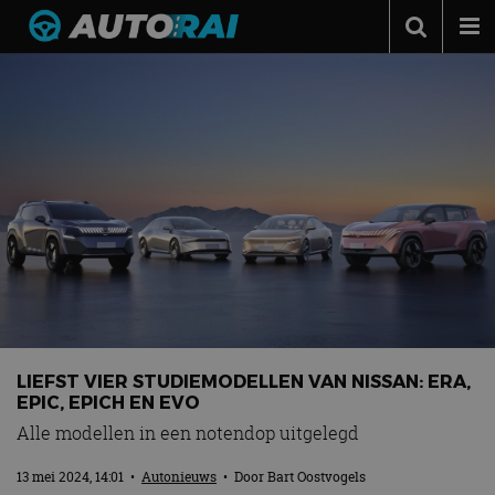
Autonieuws
Podcast
Autotests
Automerken
Adverteren
Contact
MotorRAI.nl
LIEFST VIER STUDIEMODELLEN VAN NISSAN: ERA,
EPIC, EPICH EN EVO
Alle modellen in een notendop uitgelegd
13 mei 2024, 14:01
•
Autonieuws
• Door
Bart Oostvogels