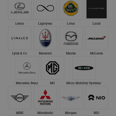
Lexus
Lightyear
Lotus
Lucid
Lynk & Co
Maserati
Mazda
McLaren
Mercedes-Benz
MG
Micro Mobility Systems
MINI
Mitsubishi
Morgan
NIO