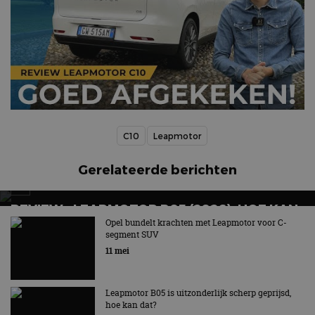
C10
Leapmotor
Gerelateerde berichten
REVIEW – LEAPMOTOR B05 (2026), HOE KAN
DIT VOOR 25.995 EURO?
Opel bundelt krachten met Leapmotor voor C-
segment SUV
Elektrische hatchback met achterwielaandrijving
11 mei
maakt indruk!
Leapmotor B05 is uitzonderlijk scherp geprijsd,
hoe kan dat?