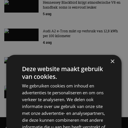
Hennessey Blackbird krijgt atmosferische V8 en
handbak: soms is eenvoud leuker
5 aug
Audi A2 e-Tron mikt op verbruik van 12,8 kWh
per 100 kilometer
4 aug
×
Elektrische Geely E2 (tijdelijk) net zo goedkoop
als een Renault Twingo
Deze website maakt gebruik
4 aug
van cookies.
We gebruiken cookies om inhoud en
Vernieuwde Hyundai Ioniq 6 rijdt tot 680
advertenties te personaliseren en om ons
kilometer en wordt goedkoper
verkeer te analyseren. We delen ook
4 aug
informatie over uw gebruik van onze site
met onze advertentie- en analysepartners,
die deze kunnen combineren met andere
informatie die u aan hen heeft verstrekt of