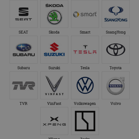
SEAT
Skoda
Smart
SsangYong
Subaru
Suzuki
Tesla
Toyota
TVR
VinFast
Volkswagen
Volvo