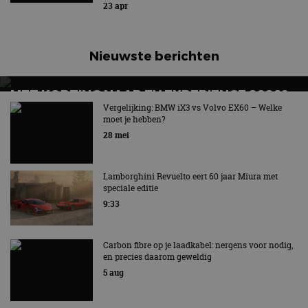
23 apr
Nieuwste berichten
MET KORTING NAAR EV EXPERIENCE 2026?
AUTORAI REGELT HET!
Vergelijking: BMW iX3 vs Volvo EX60 – Welke
moet je hebben?
EV Experience 2026 van 24 tot 26 september
28 mei
Lamborghini Revuelto eert 60 jaar Miura met
speciale editie
9:33
Carbon fibre op je laadkabel: nergens voor nodig,
en precies daarom geweldig
5 aug