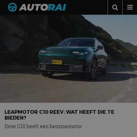
Autonieuws
Podcast
Autotests
Automerken
Adverteren
Contact
MotorRAI.nl
LEAPMOTOR C10 REEV: WAT HEEFT DIE TE
BIEDEN?
Deze C10 heeft een benzinemotor