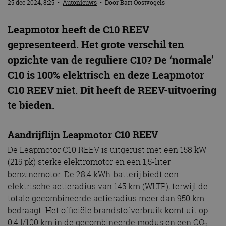
25 dec 2024, 8:25
•
Autonieuws
• Door
Bart Oostvogels
Leapmotor heeft de C10 REEV
gepresenteerd. Het grote verschil ten
opzichte van de reguliere C10? De ‘normale’
C10 is 100% elektrisch en deze Leapmotor
C10 REEV niet. Dit heeft de REEV-uitvoering
te bieden.
Aandrijflijn Leapmotor C10 REEV
De Leapmotor C10 REEV is uitgerust met een 158 kW
(215 pk) sterke elektromotor en een 1,5-liter
benzinemotor. De 28,4 kWh-batterij biedt een
elektrische actieradius van 145 km (WLTP), terwijl de
totale gecombineerde actieradius meer dan 950 km
bedraagt. Het officiële brandstofverbruik komt uit op
0,4 l/100 km in de gecombineerde modus en een CO
-
2