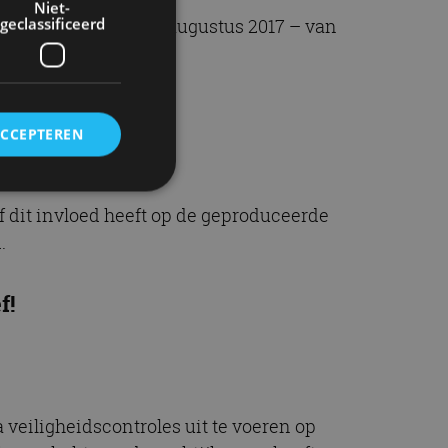
Niet-
geclassificeerd
en september 2016 en augustus 2017 – van
e hoeveelheden:
ACCEPTEREN
f dit invloed heeft op de geproduceerde
rd
.
elding en
f!
ervice om
es van de bezoeker
unen van de
den van
veiligheidscontroles uit te voeren op