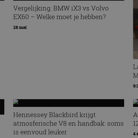
Vergelijking: BMW iX3 vs Volvo
EX60 – Welke moet je hebben?
28 mei
L
M
9:
Hennessey Blackbird krijgt
A
atmosferische V8 en handbak: soms
1
is eenvoud leuker
4 