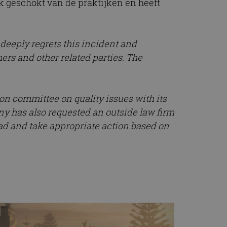
ook geschokt van de praktijken en heeft
t.com-service om de
De cookie-banner
 te werken.
eeply regrets this incident and
chrijving
ers and other related parties. The
ytics - wat een
alyseservice van
e leveren, zoals
s te onderscheiden
ion committee on quality issues with its
s klant-ID. Het is
ebruikt om
 has also requested an outside law firm
voor de
matie uit over hoe
ad and take appropriate action based on
rtenties die de
 bezocht.
sessiestatus te
matie uit over hoe
rtenties die de
 bezocht.