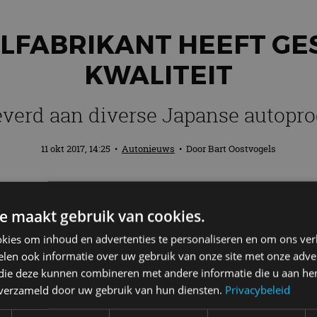
ALFABRIKANT HEEFT GE
KWALITEIT
leverd aan diverse Japanse autopr
11 okt 2017, 14:25
•
Autonieuws
• Door
Bart Oostvogels
staalfabrikant van Japan – heeft gesjoeme
e maakt gebruik van cookies.
met de kwaliteitsaanduiding van het pro
jken. Daardoor leken ze aan de door klante
kies om inhoud en advertenties te personaliseren en om ons ver
len ook informatie over uw gebruik van onze site met onze adver
ieuws zelf
wereldkundig
gemaakt.
 die deze kunnen combineren met andere informatie die u aan hen
n verzameld door uw gebruik van hun diensten.
Privacybeleid