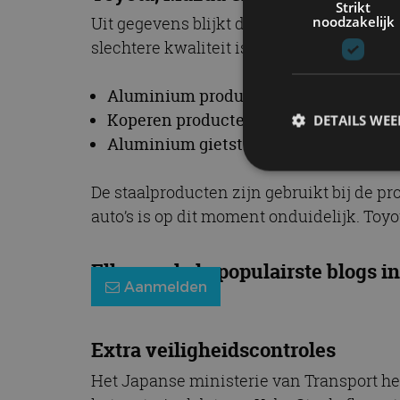
Strikt
noodzakelijk
Uit gegevens blijkt dat vier procent van
slechtere kwaliteit is dan staat aangeg
Aluminium producten (vlakke rollen, e
Koperen producten (strips, buizen) – 
DETAILS WE
Aluminium gietstukken en smeedstukk
De staalproducten zijn gebruikt bij de p
S
auto’s is op dit moment onduidelijk. Toyo
Strikt noodzakelijke
accountbeheer. De we
Elke week de populairste blogs in
Aanmelden
Naam
cf_clearance
Extra veiligheidscontroles
Het Japanse ministerie van Transport hee