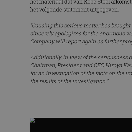
het materiaal dat van Kobe Steel afkomsti
CookieScriptConse
het volgende statement uitgegeven:
“Causing this serious matter has brough
Naam
sincerely apologizes for the enormous wor
Naam
omx_consent
Aanbiede
Company will report again as further prog
Naam
Domein
g_id_202604151153
_ga
_fbp
Meta Pla
Additionally, in view of the seriousness 
Inc.
.autorai.n
Chairman, President and CEO Hiroya Kaw
_gcl_au
Google L
for an investigation of the facts on the
.autorai.n
the results of the investigation.”
_ga_SC6JKZPPKY
IDE
Google L
.doublecl