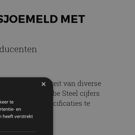
SJOEMELD MET
oducenten
ld met de kwaliteit van diverse
×
duct noemde Kobe Steel cijfers
n gevraagde specificaties te
keer te
tentie- en
 heeft verstrekt