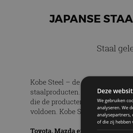
JAPANSE STA
Staal ge
Kobe Steel – de derde grootste 
Deze websit
staalproducten. Op documenten 
die de producten beter deden li
We gebruiken coo
analyseren. We de
voldoen. Kobe Steel heeft het n
analysepartners,
of die zij hebbe
Toyota, Mazda en Subaru