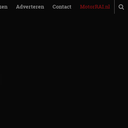
ken
Adverteren
Contact
MotorRAI.nl