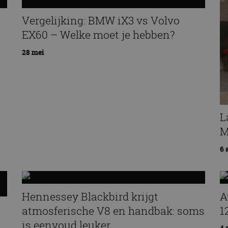
Vergelijking: BMW iX3 vs Volvo
EX60 – Welke moet je hebben?
28 mei
L
M
6 
Hennessey Blackbird krijgt
A
atmosferische V8 en handbak: soms
1
is eenvoud leuker
4 