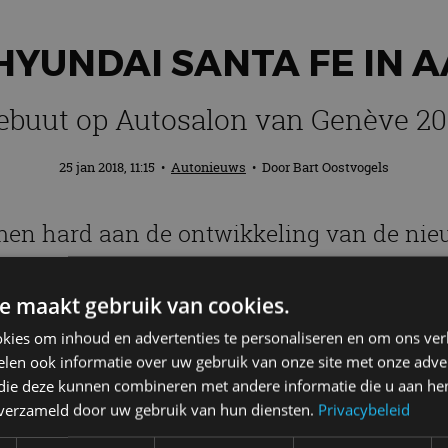
HYUNDAI SANTA FE IN 
ebuut op Autosalon van Genève 20
25 jan 2018, 11:15
•
Autonieuws
• Door
Bart Oostvogels
en hard aan de ontwikkeling van de nieu
#8211; voor Europa dan &#8211; debuteert
ats in maart van dit jaar. Een teaserfot
e maakt gebruik van cookies.
armen.
kies om inhoud en advertenties te personaliseren en om ons ver
len ook informatie over uw gebruik van onze site met onze adver
 die deze kunnen combineren met andere informatie die u aan hen
n verzameld door uw gebruik van hun diensten.
Privacybeleid