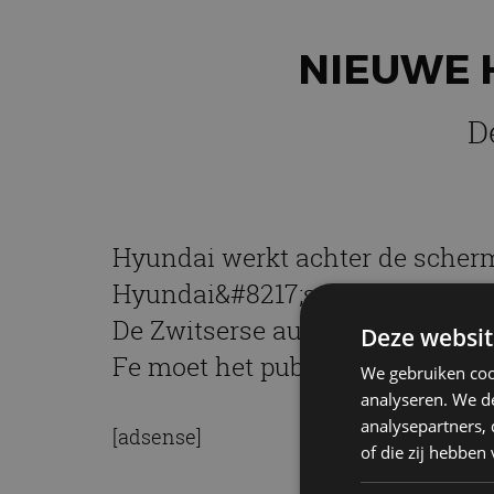
NIEUWE 
D
Hyundai werkt achter de scherm
Hyundai&#8217;s grootste SUV &
De Zwitserse autoshow vindt pla
Deze websit
Fe moet het publiek alvast opw
We gebruiken coo
analyseren. We de
analysepartners,
[adsense]
of die zij hebbe