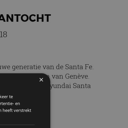
AANTOCHT
18
we generatie van de Santa Fe.
 op de Autosalon van Genève.
×
o van de nieuwe Hyundai Santa
keer te
tentie- en
 heeft verstrekt