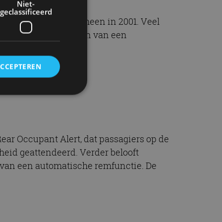
Niet-
geclassificeerd
s grootste SUV verscheen in 2001. Veel
anta Fe wordt voorzien van een
ACCEPTEREN
f!
rd
elding en
ear Occupant Alert, dat passagiers op de
heid geattendeerd. Verder belooft
g van een automatische remfunctie. De
ervice om
es van de bezoeker
unen van de
den van