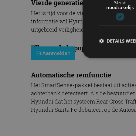
Vierde generatie
Strikt
noodzakelijk
Het is tijd voor de vierde generatie van
informatie wil Hyundai over de nieuwe v
uitgebreid veiligheidspakket, genaamd
DETAILS WE
Elke week de populairste blogs in
Aanmelden
S
Automatische remfunctie
Strikt noodzakelijke
Het SmartSense-pakket bestaat uit actie
accountbeheer. De we
achterbank detecteert. Als de bestuurder
Naam
Hyundai dat het systeem Rear Cross Traf
Hyundai Santa Fe debuteert op de Autosal
cf_clearance