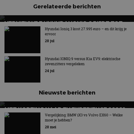
Gerelateerde berichten
VERNIEUWDE HYUNDAI IONIQ 6 RIJDT TOT
680 KILOMETER EN WORDT GOEDKOPER
Hyundai Ioniq 3 kost 27.995 euro – en dit krijg je
ervoor
Keuze uit twee accupakketten
28 jul
Hyundai IONIQ 9 versus Kia EV9: elektrische
zevenzitters vergeleken
24 jul
Nieuwste berichten
MET KORTING NAAR EV EXPERIENCE 2026?
AUTORAI REGELT HET!
Vergelijking: BMW iX3 vs Volvo EX60 – Welke
moet je hebben?
EV Experience 2026 van 24 tot 26 september
28 mei