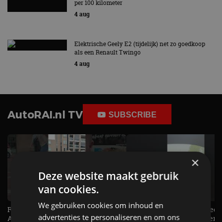
per 100 kilometer
4 aug
Elektrische Geely E2 (tijdelijk) net zo goedkoop
als een Renault Twingo
4 aug
AutoRAI.nl TV
SUBSCRIBE
×
Deze website maakt gebruik
van cookies.
We gebruiken cookies om inhoud en
Raad jij onze nieuwe duurtester? -
De Renault Twingo heeft een
advertenties te personaliseren en om ons
AutoRAI TV
opvallende snelheidsmeter! -