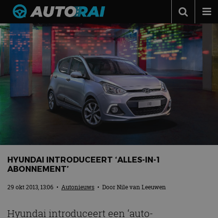
Autonieuws
Podcast
Autotests
Automerken
Adverteren
Contact
MotorRAI.nl
HYUNDAI INTRODUCEERT ‘ALLES-IN-1
ABONNEMENT’
29 okt 2013, 13:06
•
Autonieuws
• Door
Nile van Leeuwen
Hyundai introduceert een ‘auto-