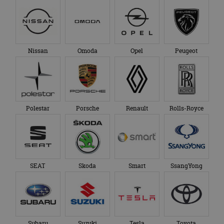
advertenties die de
_ga_SC6JKZPPKY
.autorai.nl
1 jaar 1
Deze cookie wordt
eindgebruiker heeft
maand
gebruikt door
gezien voordat hij de
Google Analytics
genoemde website
om de sessiestatus
bezocht.
te behouden.
Nissan
Omoda
Opel
Peugeot
Polestar
Porsche
Renault
Rolls-Royce
SEAT
Skoda
Smart
SsangYong
Subaru
Suzuki
Tesla
Toyota