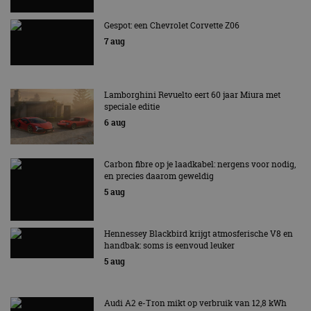
Gespot: een Chevrolet Corvette Z06
7 aug
Lamborghini Revuelto eert 60 jaar Miura met
speciale editie
6 aug
Carbon fibre op je laadkabel: nergens voor nodig,
en precies daarom geweldig
5 aug
Hennessey Blackbird krijgt atmosferische V8 en
handbak: soms is eenvoud leuker
5 aug
Audi A2 e-Tron mikt op verbruik van 12,8 kWh