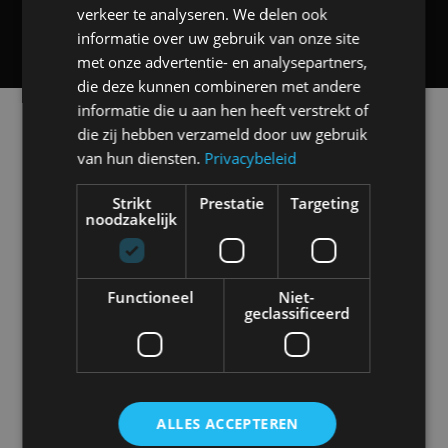
AutoRAI TV
verkeer te analyseren. We delen ook
informatie over uw gebruik van onze site
met onze advertentie- en analysepartners,
die deze kunnen combineren met andere
informatie die u aan hen heeft verstrekt of
Alle automerken
die zij hebben verzameld door uw gebruik
Selecteer een merk voor meer informatie, modellen
van hun diensten.
Privacybeleid
en alle nieuwsberichten
Strikt
Prestatie
Targeting
noodzakelijk
Abarth
Aiways
Alfa Romeo
Alpine
Functioneel
Niet-
geclassificeerd
Aston Martin
Audi
Bentley
BMW
ALLES ACCEPTEREN