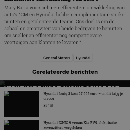
Mary Barra voorspelt een efficiëntere ontwikkeling van
auto’s: “GM en Hyundai hebben complementaire sterke
punten en getalenteerde teams. Ons doel is om de
schaal en creativiteit van beide bedrijven te benutten
om sneller en efficiënter nog competitievere
voertuigen aan klanten te leveren.”
General Motors
Hyundai
Gerelateerde berichten
VERNIEUWDE HYUNDAI IONIQ 6 RIJDT TOT
680 KILOMETER EN WORDT GOEDKOPER
Hyundai Ioniq 3 kost 27.995 euro – en dit krijg je
ervoor
Keuze uit twee accupakketten
28 jul
Hyundai IONIQ 9 versus Kia EV9: elektrische
zevenzitters vergeleken