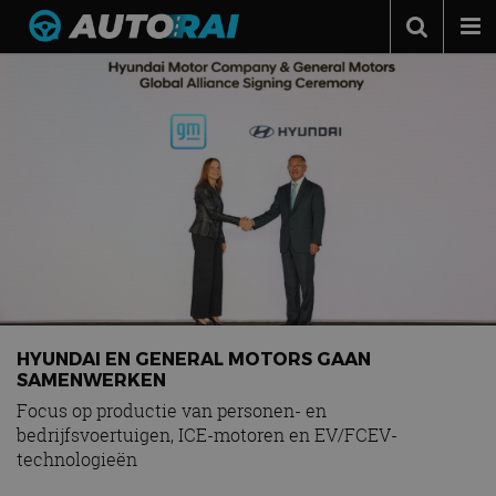
Autonieuws
Podcast
Autotests
Automerken
Adverteren
Contact
MotorRAI.nl
HYUNDAI EN GENERAL MOTORS GAAN
SAMENWERKEN
Focus op productie van personen- en
bedrijfsvoertuigen, ICE-motoren en EV/FCEV-
technologieën