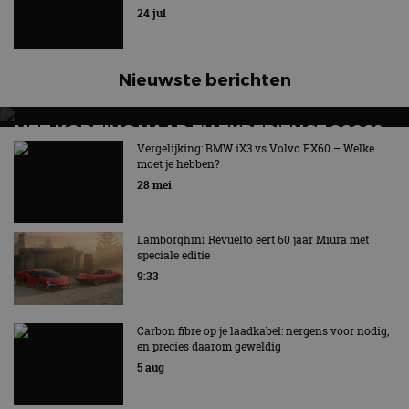
24 jul
Nieuwste berichten
MET KORTING NAAR EV EXPERIENCE 2026?
AUTORAI REGELT HET!
Vergelijking: BMW iX3 vs Volvo EX60 – Welke
moet je hebben?
EV Experience 2026 van 24 tot 26 september
28 mei
Lamborghini Revuelto eert 60 jaar Miura met
speciale editie
9:33
Carbon fibre op je laadkabel: nergens voor nodig,
en precies daarom geweldig
5 aug