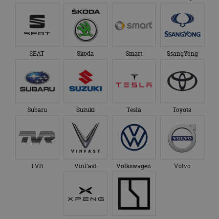
SEAT
Skoda
Smart
SsangYong
Subaru
Suzuki
Tesla
Toyota
TVR
VinFast
Volkswagen
Volvo