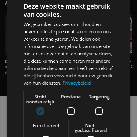
AutoRAI.nl TV
SUBSCRIBE
Deze website maakt gebruik
van cookies.
We gebruiken cookies om inhoud en
advertenties te personaliseren en om ons
verkeer te analyseren. We delen ook
informatie over uw gebruik van onze site
met onze advertentie- en analysepartners,
die deze kunnen combineren met andere
De Renault Twingo heeft een
De perfecte (gezins)taxi? - 
opvallende snelheidsmeter! -
ES500e (2026) - REVIEW - AL
informatie die u aan hen heeft verstrekt of
AutoRAI TV
UITGELEGD! - AutoRAI TV
die zij hebben verzameld door uw gebruik
van hun diensten.
Privacybeleid
Strikt
Prestatie
Targeting
noodzakelijk
Alle automerken
Selecteer een merk voor meer informatie, modellen
en alle nieuwsberichten
Functioneel
Niet-
geclassificeerd