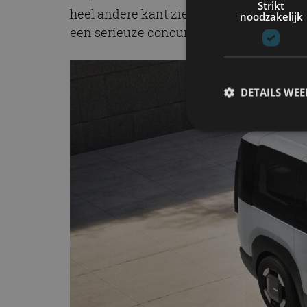
Strikt
heel andere kant zien: de personenbusk
noodzakelijk
een serieuze concurrent voor een hele r
DETAILS WE
S
Strikt noodzakelijke
accountbeheer. De we
Naam
cf_clearance