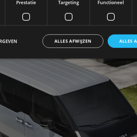
Prestatie
Targeting
Functioneel
ant. Maak kennis met de Kia PV5 Passenger, de pers
eeks Europese personenbusjes, zoals de
Volkswagen I
ERGEVEN
ALLES AFWIJZEN
ALLES 
trikt noodzakelijk
Prestatie
Targeting
Functioneel
Niet-geclassificee
 cookies maken de kernfunctionaliteiten van de website mogelijk, zoals gebruikersaanm
bsite kan niet goed worden gebruikt zonder de strikt noodzakelijke cookies.
Aanbieder
/
Vervaldatum
Omschrijving
Domein
1 jaar
Deze cookie wordt gebruikt door de CloudFlare-s
Cloudflare,
vertrouwd webverkeer te identificeren en alle
Inc.
beveiligingsbeperkingen op basis van het IP-adr
.autorai.nl
te omzeilen. Het is essentieel voor het onderste
veiligheid van een website functies en in het bie
bescherming tegen kwaadaardige bezoekers.