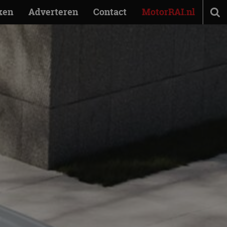
ken
Adverteren
Contact
MotorRAI.nl