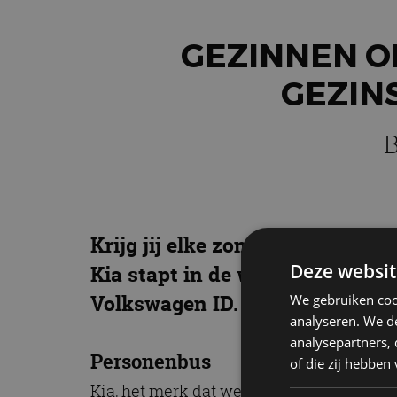
GEZINNEN O
GEZINS
B
Krijg jij elke zomer weer die ko
Deze websit
Kia stapt in de wereld van per
Volkswagen ID. Buzz, Opel Viva
We gebruiken coo
analyseren. We de
analysepartners,
Personenbus
of die zij hebbe
Kia, het merk dat we allemaal kennen van