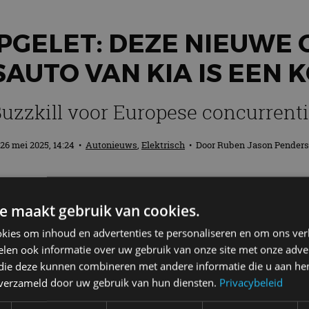
PGELET: DEZE NIEUWE 
AUTO VAN KIA IS EEN 
uzzkill voor Europese concurrent
26 mei 2025, 14:24
•
Autonieuws
,
Elektrisch
• Door
Ruben Jason Penders
ffers en tassen niet in de auto gepropt v
e maakt gebruik van cookies.
sonenbusjes. De PV5 Passenger is een reg
ro Combi en Ford E-Transit Custom, maar
kies om inhoud en advertenties te personaliseren en om ons ver
len ook informatie over uw gebruik van onze site met onze adver
 die deze kunnen combineren met andere informatie die u aan hen
n verzameld door uw gebruik van hun diensten.
Privacybeleid
 stadsauto’s als de Picanto en EV’s als de EV3 en EV