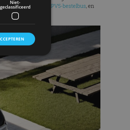
Niet-
onenversie van de
Kia PV5-bestelbus
, en
geclassificeerd
D. Buzz
.
ACCEPTEREN
rd
elding en
ervice om
es van de bezoeker
unen van de
den van