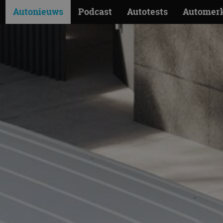
Autonieuws
Podcast
Autotests
Automer