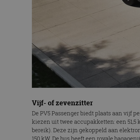
CookieScriptConse
Naam
Naam
omx_consent
Aanbiede
Naam
Domein
g_id_202604151153
_ga
_fbp
Meta Pla
Inc.
.autorai.n
_gcl_au
Google L
.autorai.n
_ga_SC6JKZPPKY
IDE
Google L
.doublecl
Vijf- of zevenzitter
De PV5 Passenger biedt plaats aan vijf pe
kiezen uit twee accupakketten: een 51,5 k
bereik). Deze zijn gekoppeld aan elektrom
150 kW. De bus heeft een royale bagagerui