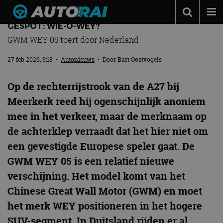
GESPOT: WIE-O-WEY?
Autonieuws
GWM WEY 05 toert door Nederland
Podcast
27 feb 2026, 9:18
•
Autonieuws
• Door
Bart Oostvogels
Autotests
Op de rechterrijstrook van de A27 bij
Automerken
Meerkerk reed hij ogenschijnlijk anoniem
Adverteren
mee in het verkeer, maar de merknaam op
Contact
de achterklep verraadt dat het hier niet om
een gevestigde Europese speler gaat. De
MotorRAI.nl
GWM WEY 05 is een relatief nieuwe
verschijning. Het model komt van het
Chinese Great Wall Motor (GWM) en moet
het merk WEY positioneren in het hogere
SUV-segment. In Duitsland rijden er al