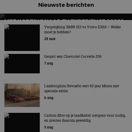
Nieuwste berichten
MET KORTING NAAR EV EXPERIENCE 2026?
AUTORAI REGELT HET!
Vergelijking: BMW iX3 vs Volvo EX60 – Welke
moet je hebben?
EV Experience 2026 van 24 tot 26 september
28 mei
Gespot: een Chevrolet Corvette Z06
7 aug
Lamborghini Revuelto eert 60 jaar Miura met
speciale editie
6 aug
Carbon fibre op je laadkabel: nergens voor nodig,
en precies daarom geweldig
5 aug