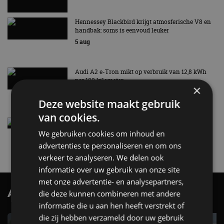
Hennessey Blackbird krijgt atmosferische V8 en
handbak: soms is eenvoud leuker
5 aug
Audi A2 e-Tron mikt op verbruik van 12,8 kWh
per 100 kilometer
×
4 aug
Deze website maakt gebruik
van cookies.
Elektrische Geely E2 (tijdelijk) net zo goedkoop
als een Renault Twingo
We gebruiken cookies om inhoud en
4 aug
advertenties te personaliseren en om ons
verkeer te analyseren. We delen ook
informatie over uw gebruik van onze site
met onze advertentie- en analysepartners,
AutoRAI.nl TV
die deze kunnen combineren met andere
SUBSCRIBE
informatie die u aan hen heeft verstrekt of
die zij hebben verzameld door uw gebruik