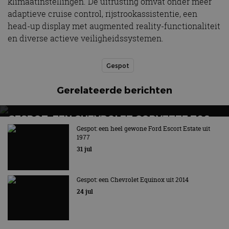
klimaatinstellingen. De uitrusting omvat onder meer
adaptieve cruise control, rijstrookassistentie, een
head-up display met augmented reality-functionaliteit
en diverse actieve veiligheidssystemen.
Gespot
Gerelateerde berichten
GESPOT: EEN CHEVROLET CORVETTE Z06
Gespot: een heel gewone Ford Escort Estate uit
Little red Corvette
1977
31 jul
Gespot: een Chevrolet Equinox uit 2014
24 jul