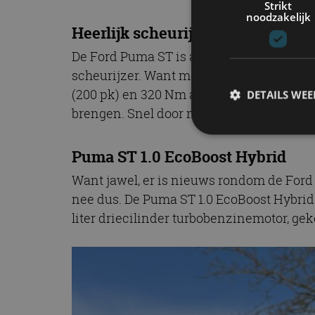
Strikt
noodzakelijk
Heerlijk scheurijzer, zo’n Ford P
De Ford Puma ST is al vaker te gast gewee
scheurijzer. Want met de aandrijflijn van
(200 pk) en 320 Nm aan koppel en dan op v
DETAILS WE
brengen. Snel door naar de Ford Puma ST
Puma ST 1.0 EcoBoost Hybrid
S
Want jawel, er is nieuws rondom de Ford
Strikt noodzakelijke
nee dus. De Puma ST 1.0 EcoBoost Hybrid 
accountbeheer. De we
liter driecilinder turbobenzinemotor, g
Naam
cf_clearance