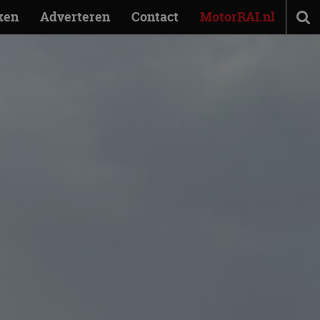
ken
Adverteren
Contact
MotorRAI.nl