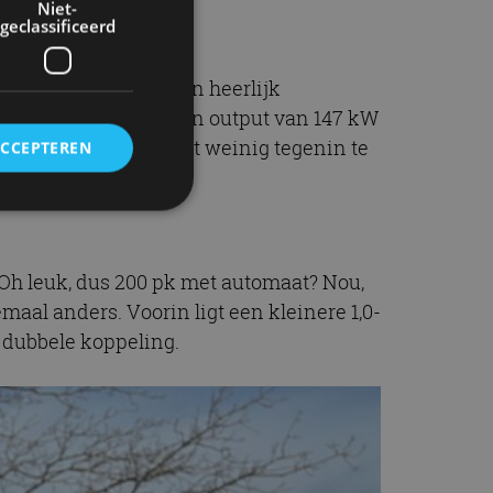
Niet-
geclassificeerd
: het is en blijft een heerlijk
ige driecilinder met een output van 147 kW
ntieel. Tja, daar valt weinig tegenin te
ACCEPTEREN
rd
Oh leuk, dus 200 pk met automaat? Nou,
elding en
aal anders. Voorin ligt een kleinere 1,0-
 dubbele koppeling.
ervice om
es van de bezoeker
unen van de
den van