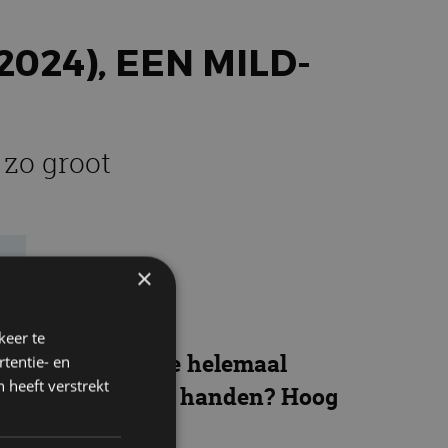
024), EEN MILD-
 zo groot
e
×
keer te
 Ford Performance helemaal
tentie- en
 heeft verstrekt
at juist goud in handen? Hoog