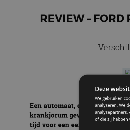
REVIEW – FORD 
Verschil
Deze websit
We gebruiken coo
Een automaat, een mild-hybride
analyseren. We de
analysepartners,
krankjorum geworden? Of hebbe
of die zij hebbe
tijd voor een eerste kennismak