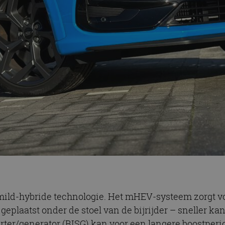
mild-hybride technologie. Het mHEV-systeem zorgt vo
 geplaatst onder de stoel van de bijrijder – sneller 
ter/generator (BISG) kan voor een langere boostperi