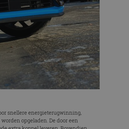
or snellere energieterugwinning,
kan worden opgeladen. De door een
ode extra koppel leveren. Bovendien