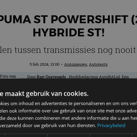
PUMA ST POWERSHIFT (2
HYBRIDE ST!
len tussen transmissies nog nooit
5 feb 2024, 13:00
•
Autonieuws
,
Autotests
Door
Bart Oostvogels
. Hoofdredacteur AutoRAI.nl. Een
échte nieuwsjager en liefhebber van auto’s. Hoe lichter, ho
beter! Als het maar wielen heeft.
e maakt gebruik van cookies.
kies om inhoud en advertenties te personaliseren en om ons ver
, een kleinere benzinemotor, zijn ze bij
len ook informatie over uw gebruik van onze site met onze adver
 die deze kunnen combineren met andere informatie die u aan hen
n ze met deze Ford Puma ST met automa
n verzameld door uw gebruik van hun diensten.
Privacybeleid
ing.