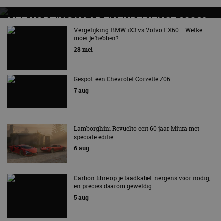
MET KORTING NAAR EV EXPERIENCE 2026?
AUTORAI REGELT HET!
Vergelijking: BMW iX3 vs Volvo EX60 – Welke
moet je hebben?
EV Experience 2026 van 24 tot 26 september
28 mei
Gespot: een Chevrolet Corvette Z06
7 aug
Lamborghini Revuelto eert 60 jaar Miura met
speciale editie
6 aug
Carbon fibre op je laadkabel: nergens voor nodig,
en precies daarom geweldig
5 aug