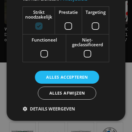
Strikt
Prestatie
Targeting
noodzakelijk
Welke elektrische auto past bij jou?
1.500 KG Trekgewicht & 380
De EV Experience geeft antwoord
elektrische pk's, maar WELK
op je vraag! - AutoRAI TV
Functioneel
AUTO is het? - AutoRAI TV
Niet-
geclassificeerd
Alle automerken
ALLES ACCEPTEREN
Selecteer een merk voor meer informatie, modellen
en alle nieuwsberichten
ALLES AFWIJZEN
DETAILS WEERGEVEN
Abarth
Aiways
Alfa Romeo
Alpine