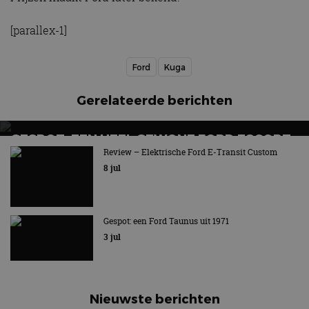
[parallex-1]
Ford
Kuga
Gerelateerde berichten
GESPOT: EEN HEEL GEWONE FORD ESCORT
ESTATE UIT 1977
Review – Elektrische Ford E-Transit Custom
8 jul
Nu eens geen rallyauto
Gespot: een Ford Taunus uit 1971
3 jul
Nieuwste berichten