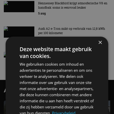
Hennessey Blackbird krijgt atmosferische V8 en
handbak: soms is eenvoud leuker
5 aug
Audi A2 e-Tron mikt op verbruik van 12,8 kWh
per 100 kilometer
4 aug
×
Deze website maakt gebruik
Elektrische Geely E2 (tijdelijk) net zo goedkoop
van cookies.
als een Renault Twingo
We gebruiken cookies om inhoud en
4 aug
advertenties te personaliseren en om ons
verkeer te analyseren. We delen ook
informatie over uw gebruik van onze site
met onze advertentie- en analysepartners,
AutoRAI.nl TV
SUBSCRIBE
die deze kunnen combineren met andere
informatie die u aan hen heeft verstrekt of
die zij hebben verzameld door uw gebruik
van hun diensten.
Privacybeleid