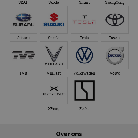
SEAT
Skoda
Smart
SsangYong
Subaru
Suzuki
Tesla
Toyota
TVR
VinFast
Volkswagen
Volvo
XPeng
Zeekr
Over ons