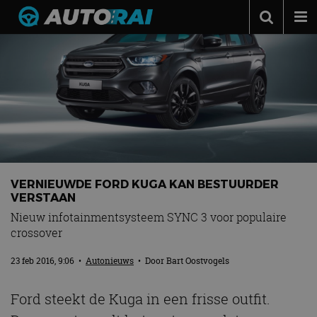
Autonieuws
Podcast
Autotests
Automerken
Adverteren
Contact
VERNIEUWDE FORD KUGA KAN BESTUURDER
VERSTAAN
MotorRAI.nl
Nieuw infotainmentsysteem SYNC 3 voor populaire
crossover
23 feb 2016, 9:06
•
Autonieuws
• Door
Bart Oostvogels
Ford steekt de Kuga in een frisse outfit.