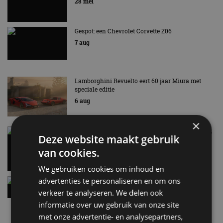
28 mei
Gespot: een Chevrolet Corvette Z06
7 aug
Lamborghini Revuelto eert 60 jaar Miura met
speciale editie
6 aug
×
Carbon fibre op je laadkabel: nergens voor nodig,
Deze website maakt gebruik
en precies daarom geweldig
van cookies.
5 aug
We gebruiken cookies om inhoud en
advertenties te personaliseren en om ons
Hennessey Blackbird krijgt atmosferische V8 en
handbak: soms is eenvoud leuker
verkeer te analyseren. We delen ook
5 aug
informatie over uw gebruik van onze site
met onze advertentie- en analysepartners,