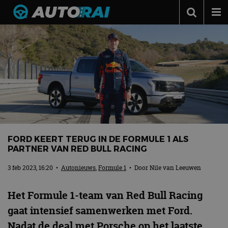
Autonieuws
Podcast
Autotests
Automerken
Adverteren
Contact
FORD KEERT TERUG IN DE FORMULE 1 ALS
PARTNER VAN RED BULL RACING
MotorRAI.nl
3 feb 2023, 16:20
•
Autonieuws
,
Formule 1
• Door
Nile van Leeuwen
Het Formule 1-team van Red Bull Racing
gaat intensief samenwerken met Ford.
Nadat de deal met Porsche op het laatste