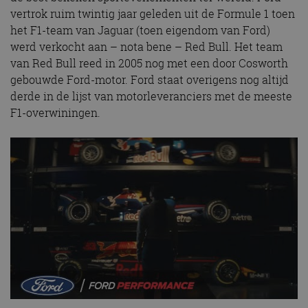
vertrok ruim twintig jaar geleden uit de Formule 1 toen
het F1-team van Jaguar (toen eigendom van Ford)
werd verkocht aan – nota bene – Red Bull. Het team
van Red Bull reed in 2005 nog met een door Cosworth
gebouwde Ford-motor. Ford staat overigens nog altijd
derde in de lijst van motorleveranciers met de meeste
F1-overwiningen.