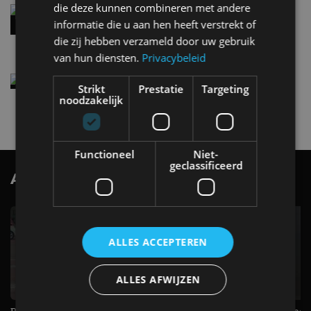
die deze kunnen combineren met andere
Audi A2 e-Tron mikt op verbruik van 12,8 kWh
per 100 kilometer
informatie die u aan hen heeft verstrekt of
4 aug
die zij hebben verzameld door uw gebruik
van hun diensten.
Privacybeleid
Elektrische Geely E2 (tijdelijk) net zo goedkoop
Strikt
Prestatie
Targeting
als een Renault Twingo
noodzakelijk
4 aug
Functioneel
Niet-
geclassificeerd
AutoRAI.nl TV
SUBSCRIBE
ALLES ACCEPTEREN
ALLES AFWIJZEN