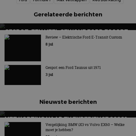
Gerelateerde berichten
GESPOT: EEN HEEL GEWONE FORD ESCORT
ESTATE UIT 1977
Review – Elektrische Ford E-Transit Custom
8 jul
Nu eens geen rallyauto
Gespot: een Ford Taunus uit 1971
3 jul
Nieuwste berichten
MET KORTING NAAR EV EXPERIENCE 2026?
AUTORAI REGELT HET!
Vergelijking: BMW iX3 vs Volvo EX60 – Welke
moet je hebben?
EV Experience 2026 van 24 tot 26 september