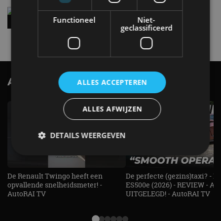
Vernieuwde Hyundai Ioniq 6 rijdt tot 680
Functioneel
Niet-
kilometer en wordt goedkoper
geclassificeerd
4 aug
AutoRAI.nl TV
ALLES ACCEPTEREN
SUBSCRIBE
ALLES AFWIJZEN
DETAILS WEERGEVEN
De Renault Twingo heeft een
De perfecte (gezins)taxi? - 
Strikt noodzakelijk
Prestatie
Targeting
opvallende snelheidsmeter! -
ES500e (2026) - REVIEW - AL
Functioneel
Niet-geclassificeerd
AutoRAI TV
UITGELEGD! - AutoRAI TV
Strikt noodzakelijke cookies maken de
kernfunctionaliteiten van de website mogelijk, zoals