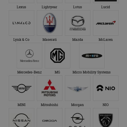
Lexus
Lightyear
Lotus
Lucid
Lynk & Co
Maserati
Mazda
McLaren
Mercedes-Benz
MG
Micro Mobility Systems
MINI
Mitsubishi
Morgan
NIO