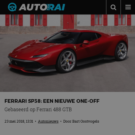
Autonieuws
Podcast
Autotests
Automerken
Adverteren
Contact
MotorRAI.nl
FERRARI SP38: EEN NIEUWE ONE-OFF
Gebaseerd op Ferrari 488 GTB
23 mei 2018, 13:31
•
Autonieuws
• Door
Bart Oostvogels