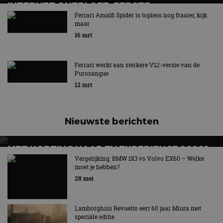
INTERNET ONTPLOFT: EERSTE
ELEKTRISCHE FERRARI SHOCKEERT
Ferrari Amalfi Spider is topless nog fraaier, kijk
maar
16 mrt
Ferrari werkt aan sterkere V12-versie van de
Purosangue
12 mrt
Nieuwste berichten
MET KORTING NAAR EV EXPERIENCE 2026?
AUTORAI REGELT HET!
Vergelijking: BMW iX3 vs Volvo EX60 – Welke
moet je hebben?
EV Experience 2026 van 24 tot 26 september
28 mei
Lamborghini Revuelto eert 60 jaar Miura met
speciale editie