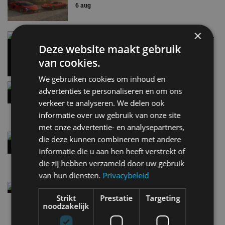
6 aug
×
Carbon fibre op je laadkabel: nergens voor nodig,
en precies daarom geweldig
Deze website maakt gebruik
5 aug
van cookies.
We gebruiken cookies om inhoud en
Hennessey Blackbird krijgt atmosferische V8 en
advertenties te personaliseren en om ons
handbak: soms is eenvoud leuker
verkeer te analyseren. We delen ook
5 aug
informatie over uw gebruik van onze site
met onze advertentie- en analysepartners,
Audi A2 e-Tron mikt op verbruik van 12,8 kWh
die deze kunnen combineren met andere
per 100 kilometer
informatie die u aan hen heeft verstrekt of
4 aug
die zij hebben verzameld door uw gebruik
van hun diensten.
Privacybeleid
Elektrische Geely E2 (tijdelijk) net zo goedkoop
als een Renault Twingo
Strikt
Prestatie
Targeting
noodzakelijk
4 aug