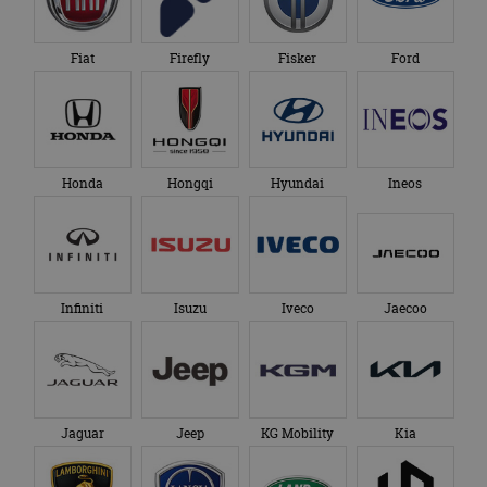
Google Analytics
genoemde website
om de sessiestatus
bezocht.
te behouden.
Fiat
Firefly
Fisker
Ford
Honda
Hongqi
Hyundai
Ineos
Infiniti
Isuzu
Iveco
Jaecoo
Jaguar
Jeep
KG Mobility
Kia