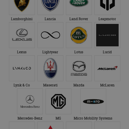
Lamborghini
Lancia
Land Rover
Leapmotor
Lexus
Lightyear
Lotus
Lucid
Lynk & Co
Maserati
Mazda
McLaren
Mercedes-Benz
MG
Micro Mobility Systems