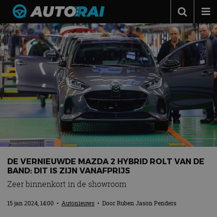
Autonieuws
Podcast
Autotests
Automerken
Adverteren
Contact
MotorRAI.nl
DE VERNIEUWDE MAZDA 2 HYBRID ROLT VAN DE
BAND: DIT IS ZIJN VANAFPRIJS
Zeer binnenkort in de showroom
15 jan 2024, 14:00
•
Autonieuws
• Door
Ruben Jason Penders