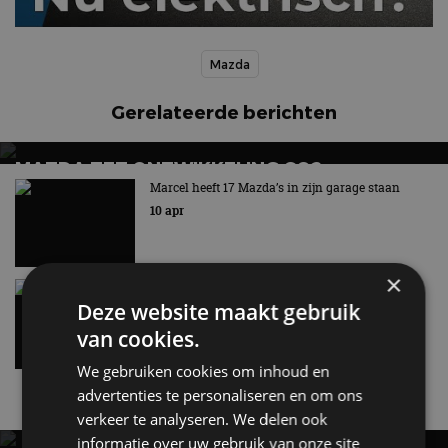
Mazda
Gerelateerde berichten
MAZDA ZET ONTWIKKELING CO2-
AFVANGINSTALLATIE VOORT
Marcel heeft 17 Mazda’s in zijn garage staan
10 apr
Techniek kan bijdragen aan het verminderen van de
netto CO2-uitstoot
×
Mazda-topman: “Ophef solid-state-batterij niet
terecht”
Deze website maakt gebruik
10 mrt
van cookies.
We gebruiken cookies om inhoud en
advertenties te personaliseren en om ons
Nieuwste berichten
verkeer te analyseren. We delen ook
informatie over uw gebruik van onze site