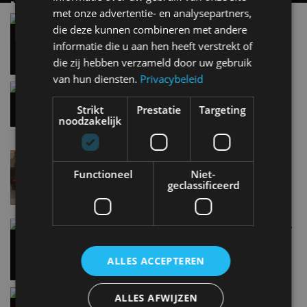
MET KORTING NAAR EV EXPERIENCE 2026?
met onze advertentie- en analysepartners,
AUTORAI REGELT HET!
Vergelijking: BMW iX3 vs Volvo EX60 – Welke
die deze kunnen combineren met andere
moet je hebben?
EV Experience 2026 van 24 tot 26 september
informatie die u aan hen heeft verstrekt of
28 mei
die zij hebben verzameld door uw gebruik
van hun diensten.
Privacybeleid
Gespot: een Chevrolet Corvette Z06
7 aug
Strikt
Prestatie
Targeting
noodzakelijk
Lamborghini Revuelto eert 60 jaar Miura met
speciale editie
Functioneel
Niet-
6 aug
geclassificeerd
Carbon fibre op je laadkabel: nergens voor nodig,
en precies daarom geweldig
5 aug
ALLES ACCEPTEREN
Hennessey Blackbird krijgt atmosferische V8 en
ALLES AFWIJZEN
handbak: soms is eenvoud leuker